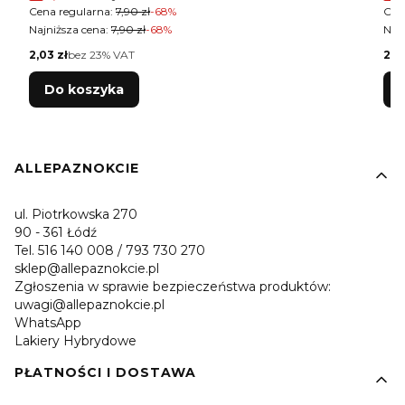
Cena regularna:
7,90 zł
-68%
Cen
Najniższa cena:
7,90 zł
-68%
Najn
Cena netto
Cen
2,03 zł
bez 23% VAT
2,0
Do koszyka
Linki w stopce
ALLEPAZNOKCIE
ul. Piotrkowska 270
90 - 361 Łódź
Tel. 516 140 008 / 793 730 270
sklep@allepaznokcie.pl
Zgłoszenia w sprawie bezpieczeństwa produktów:
uwagi@allepaznokcie.pl
WhatsApp
Lakiery Hybrydowe
PŁATNOŚCI I DOSTAWA