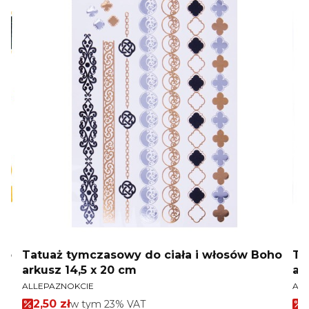
ho
Tatuaż tymczasowy do ciała i włosów Boho
Ta
arkusz 14,5 x 20 cm
ar
PRODUCENT
PR
ALLEPAZNOKCIE
ALL
Cena promocyjna brutto
2,50 zł
w tym %s VAT
2
w tym
23%
VAT