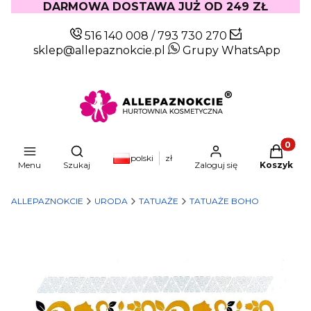
DARMOWA DOSTAWA JUŻ OD 249 ZŁ
516 140 008
/
793 730 270
sklep@allepaznokcie.pl
Grupy WhatsApp
Produkty
Otwórz wyszukiwarkę
polski
zł
Menu
Szukaj
Zaloguj się
Koszyk
ALLEPAZNOKCIE
URODA
TATUAŻE
TATUAŻE BOHO