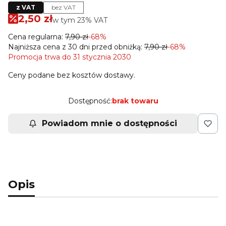
z VAT
bez VAT
2,50 zł
w tym 23% VAT
w tym
23%
VAT
Cena regularna:
7,90 zł
-68%
Najniższa cena z 30 dni przed obniżką:
7,90 zł
-68%
Promocja trwa do 31 stycznia 2030
Ceny podane bez kosztów dostawy.
Dostępność:
brak towaru
Powiadom mnie o dostępności
Opis