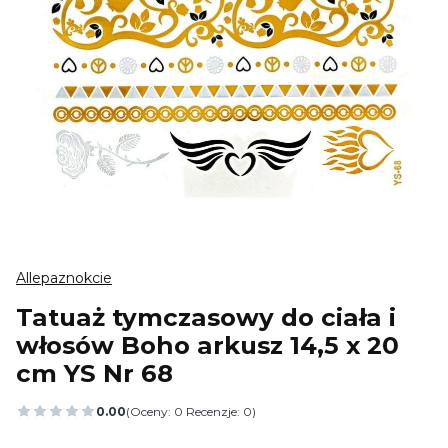
Allepaznokcie
Tatuaż tymczasowy do ciała i
włosów Boho arkusz 14,5 x 20
cm YS Nr 68
0.00
(Oceny: 0 Recenzje: 0)
Przejdź do sekcji Opinie