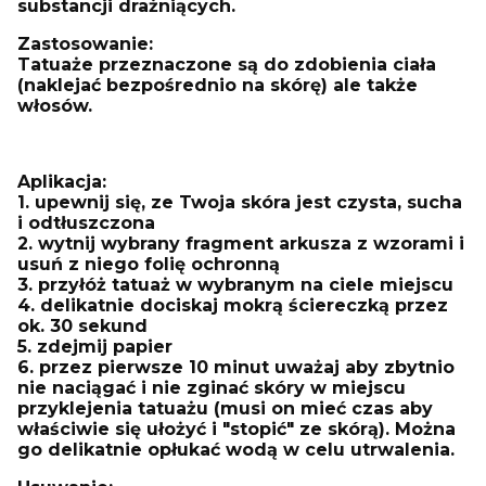
substancji drażniących.
Zastosowanie:
Tatuaże przeznaczone są do zdobienia ciała
(naklejać bezpośrednio na skórę) ale także
włosów.
Aplikacja:
1. upewnij się, ze Twoja skóra jest czysta, sucha
i odtłuszczona
2. wytnij wybrany fragment arkusza z wzorami i
usuń z niego folię ochronną
3. przyłóż tatuaż w wybranym na ciele miejscu
4. delikatnie dociskaj mokrą ściereczką przez
ok. 30 sekund
5. zdejmij papier
6. przez pierwsze 10 minut uważaj aby zbytnio
nie naciągać i nie zginać skóry w miejscu
przyklejenia tatuażu (musi on mieć czas aby
właściwie się ułożyć i "stopić" ze skórą). Można
go delikatnie opłukać wodą w celu utrwalenia.