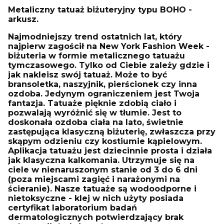
Metaliczny tatuaż biżuteryjny typu BOHO -
arkusz.
Najmodniejszy trend ostatnich lat, który
najpierw zagościł na New York Fashion Week -
biżuteria w formie metalicznego tatuażu
tymczasowego. Tylko od Ciebie zależy gdzie i
jak nakleisz swój tatuaż. Może to być
bransoletka, naszyjnik, pierścionek czy inna
ozdoba. Jedynym ograniczeniem jest Twoja
fantazja. Tatuaże pięknie zdobią ciało i
pozwalają wyróżnić się w tłumie. Jest to
doskonała ozdoba ciała na lato, świetnie
zastępująca klasyczną biżuterię, zwłaszcza przy
skąpym odzieniu czy kostiumie kąpielowym.
Aplikacja tatuażu jest dziecinnie prosta i działa
jak klasyczna kalkomania. Utrzymuje się na
ciele w nienaruszonym stanie od 3 do 6 dni
(poza miejscami zagięć i narażonymi na
ścieranie). Nasze tatuaże są wodoodporne i
nietoksyczne - klej w nich użyty posiada
certyfikat laboratorium badań
dermatologicznych potwierdzający brak