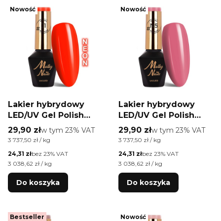
Nowość
Nowość
Lakier hybrydowy
Lakier hybrydowy
LED/UV Gel Polish
LED/UV Gel Polish
Molly Nails #Juicy by
Molly Nails #Natural
Cena brutto
Cena brutto
29,90 zł
w tym %s VAT
29,90 zł
w tym %s VAT
w tym
23%
VAT
w tym
23%
VAT
Monika Mielniczuk
by Monika Mielniczuk
Cena jednostkowa brutto
Cena jednostkowa brutto
3 737,50 zł / kg
3 737,50 zł / kg
#J1 HEMA/Di-HEMA
#N5 HEMA/Di-HEMA
Cena netto
Cena netto
24,31 zł
bez 23% VAT
24,31 zł
bez 23% VAT
free 8g
free 8g
Cena jednostkowa netto
Cena jednostkowa netto
3 038,62 zł / kg
3 038,62 zł / kg
Do koszyka
Do koszyka
Bestseller
Nowość