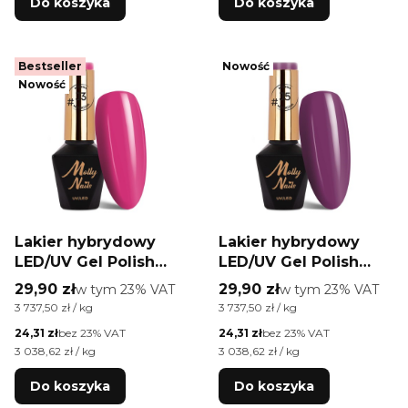
Do koszyka
Do koszyka
Bestseller
Nowość
Nowość
Lakier hybrydowy
Lakier hybrydowy
LED/UV Gel Polish
LED/UV Gel Polish
Molly Nails #Juicy by
Molly Nails #Juicy by
Cena brutto
Cena brutto
29,90 zł
w tym %s VAT
29,90 zł
w tym %s VAT
w tym
23%
VAT
w tym
23%
VAT
Monika Mielniczuk
Monika Mielniczuk
Cena jednostkowa brutto
Cena jednostkowa brutto
3 737,50 zł / kg
3 737,50 zł / kg
#J3 HEMA/Di-HEMA
#J5 HEMA/Di-HEMA
Cena netto
Cena netto
24,31 zł
bez 23% VAT
24,31 zł
bez 23% VAT
free 8g
free 8g
Cena jednostkowa netto
Cena jednostkowa netto
3 038,62 zł / kg
3 038,62 zł / kg
Do koszyka
Do koszyka