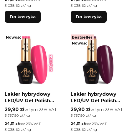
HEMA free 8g
HEMA free 8g
Cena jednostkowa netto
Cena jednostkowa netto
3 038,62 zł / kg
3 038,62 zł / kg
Do koszyka
Do koszyka
Nowość
Bestseller
Nowość
Lakier hybrydowy
Lakier hybrydowy
LED/UV Gel Polish
LED/UV Gel Polish
Molly Nails #Juicy by
Molly Nails #Juicy by
Cena brutto
Cena brutto
29,90 zł
w tym %s VAT
29,90 zł
w tym %s VAT
w tym
23%
VAT
w tym
23%
VAT
Monika Mielniczuk Nr
Monika Mielniczuk Nr
Cena jednostkowa brutto
Cena jednostkowa brutto
3 737,50 zł / kg
3 737,50 zł / kg
#J7 HEMA/Di-HEMA
#J6 HEMA/Di-HEMA
Cena netto
Cena netto
24,31 zł
bez 23% VAT
24,31 zł
bez 23% VAT
free 8g
free 8g
Cena jednostkowa netto
Cena jednostkowa netto
3 038,62 zł / kg
3 038,62 zł / kg