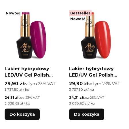
Nowość
Bestseller
Nowość
Lakier hybrydowy
Lakier hybrydowy
LED/UV Gel Polish
LED/UV Gel Polish
Molly Nails #Juicy by
Molly Nails #Juicy by
Cena brutto
Cena brutto
29,90 zł
w tym %s VAT
29,90 zł
w tym %s VAT
w tym
23%
VAT
w tym
23%
VAT
Monika Mielniczuk
Monika Mielniczuk
Cena jednostkowa brutto
Cena jednostkowa brutto
3 737,50 zł / kg
3 737,50 zł / kg
#J4 HEMA/Di-HEMA
#J2 HEMA/Di-HEMA
Cena netto
Cena netto
24,31 zł
bez 23% VAT
24,31 zł
bez 23% VAT
free 8g
free 8g
Cena jednostkowa netto
Cena jednostkowa netto
3 038,62 zł / kg
3 038,62 zł / kg
Do koszyka
Do koszyka