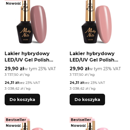
Nowość
Lakier hybrydowy
Lakier hybrydowy
LED/UV Gel Polish
LED/UV Gel Polish
Molly Nails #Natural
Molly Nails #Natural
Cena brutto
Cena brutto
29,90 zł
w tym %s VAT
29,90 zł
w tym %s VAT
w tym
23%
VAT
w tym
23%
VAT
by Monika Mielniczuk
by Monika Mielniczuk
Cena jednostkowa brutto
Cena jednostkowa brutto
3 737,50 zł / kg
3 737,50 zł / kg
#N4 HEMA/Di-HEMA
#N3 HEMA/Di-HEMA
Cena netto
Cena netto
24,31 zł
bez 23% VAT
24,31 zł
bez 23% VAT
free 8g
free 8g
Cena jednostkowa netto
Cena jednostkowa netto
3 038,62 zł / kg
3 038,62 zł / kg
Do koszyka
Do koszyka
Bestseller
Bestseller
Nowość
Nowość