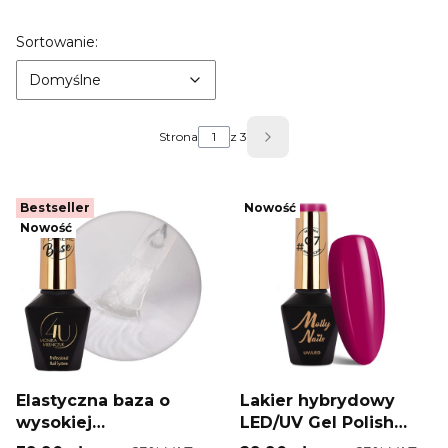
Lista produktów
Domyślne
Sortowanie:
Domyślne
Strona
z 3
Następne produkty
Bestseller
Nowość
Nowość
Elastyczna baza o
Lakier hybrydowy
wysokiej
LED/UV Gel Polish
przyczepności
Molly Nails #Classic