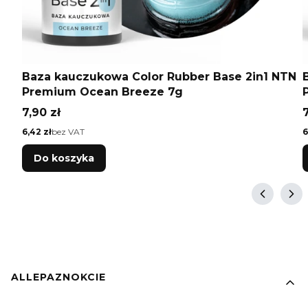
Baza kauczukowa Color Rubber Base 2in1 NTN
Premium Ocean Breeze 7g
Cena
7,90 zł
7
Cena
C
6,42 zł
bez VAT
6
Do koszyka
Linki w stopce
ALLEPAZNOKCIE