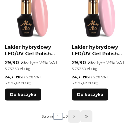
Lakier hybrydowy
Lakier hybrydowy
LED/UV Gel Polish
LED/UV Gel Polish
Molly Nails #Natural
Molly Nails #Natural
Cena brutto
Cena brutto
29,90 zł
w tym %s VAT
29,90 zł
w tym %s VAT
w tym
23%
VAT
w tym
23%
VAT
by Monika Mielniczuk
by Monika Mielniczuk
Cena jednostkowa brutto
Cena jednostkowa brutto
3 737,50 zł / kg
3 737,50 zł / kg
#N2 HEMA/Di-HEMA
#N1 HEMA/Di-HEMA
Cena netto
Cena netto
24,31 zł
bez 23% VAT
24,31 zł
bez 23% VAT
free 8g
free 8g
Cena jednostkowa netto
Cena jednostkowa netto
3 038,62 zł / kg
3 038,62 zł / kg
Do koszyka
Do koszyka
Strona
z 3
Przejdź do ostatniej