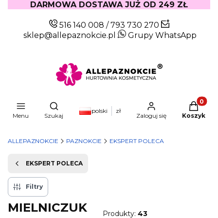
DARMOWA DOSTAWA JUŻ OD 249 ZŁ
516 140 008
/
793 730 270
sklep@allepaznokcie.pl
Grupy WhatsApp
Produkty
Otwórz wyszukiwarkę
polski
zł
Menu
Szukaj
Zaloguj się
Koszyk
ALLEPAZNOKCIE
PAZNOKCIE
EKSPERT POLECA
EKSPERT POLECA
Filtry
MIELNICZUK
Produkty:
43