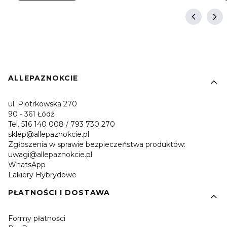
Linki w stopce
ALLEPAZNOKCIE
ul. Piotrkowska 270
90 - 361 Łódź
Tel. 516 140 008 / 793 730 270
sklep@allepaznokcie.pl
Zgłoszenia w sprawie bezpieczeństwa produktów:
uwagi@allepaznokcie.pl
WhatsApp
Lakiery Hybrydowe
PŁATNOŚCI I DOSTAWA
Formy płatności