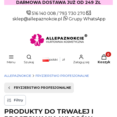
DARMOWA DOSTAWA JUŻ OD 249 ZŁ
516 140 008
/
793 730 270
sklep@allepaznokcie.pl
Grupy WhatsApp
Produkty
Otwórz wyszukiwarkę
polski
zł
Menu
Szukaj
Zaloguj się
Koszyk
ALLEPAZNOKCIE
FRYZJERSTWO PROFESJONALNE
FRYZJERSTWO PROFESJONALNE
Filtry
PRODUKTY DO TRWAŁEJ I