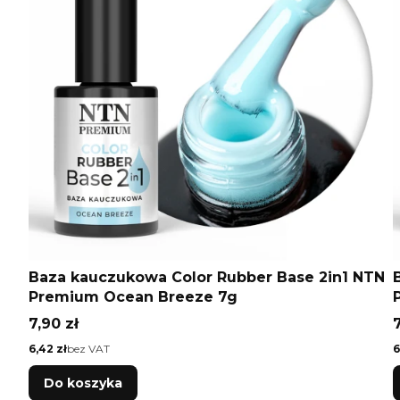
Baza kauczukowa Color Rubber Base 2in1 NTN
Premium Ocean Breeze 7g
Cena
7,90 zł
7
Cena
C
6,42 zł
bez VAT
6
Do koszyka