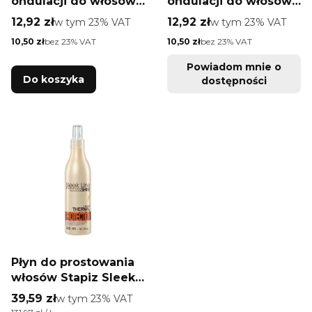
ondulacji do włosów
ondulacji do włosów
mało podatnych na
delikatnych Joanna
Cena brutto
Cena brutto
12,92 zł
w tym %s VAT
12,92 zł
w tym %s VAT
w tym
23%
VAT
w tym
23%
VAT
skręt Joanna Naturia
Naturia loki
Cena netto
Cena netto
10,50 zł
bez 23% VAT
10,50 zł
bez 23% VAT
loki
Powiadom mnie o
Do koszyka
dostępności
Płyn do prostowania
włosów Stapiz Sleek
Line thermal
Cena brutto
39,59 zł
w tym %s VAT
w tym
23%
VAT
protection 2 phases
Cena jednostkowa brutto