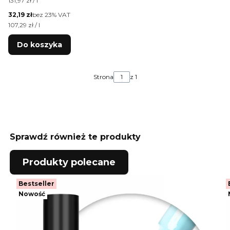
131,97 zł / l
300 ml
Cena netto
32,19 zł
bez 23% VAT
Cena jednostkowa netto
107,29 zł / l
Do koszyka
Strona
z 1
Sprawdź również te produkty
Produkty polecane
Bestseller
Nowość