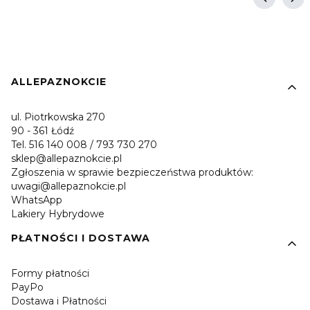
Linki w stopce
ALLEPAZNOKCIE
ul. Piotrkowska 270
90 - 361 Łódź
Tel. 516 140 008 / 793 730 270
sklep@allepaznokcie.pl
Zgłoszenia w sprawie bezpieczeństwa produktów:
uwagi@allepaznokcie.pl
WhatsApp
Lakiery Hybrydowe
PŁATNOŚCI I DOSTAWA
Formy płatności
PayPo
Dostawa i Płatności