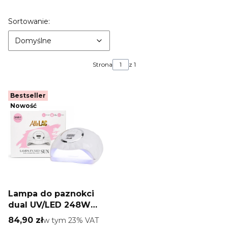
Lista produktów
Domyślne
Sortowanie:
Domyślne
Strona
z 1
Bestseller
Nowość
Lampa do paznokci
dual UV/LED 248W
AlleLac do lakierów
Cena brutto
84,90 zł
w tym %s VAT
w tym
23%
VAT
hybrydowych żeli i