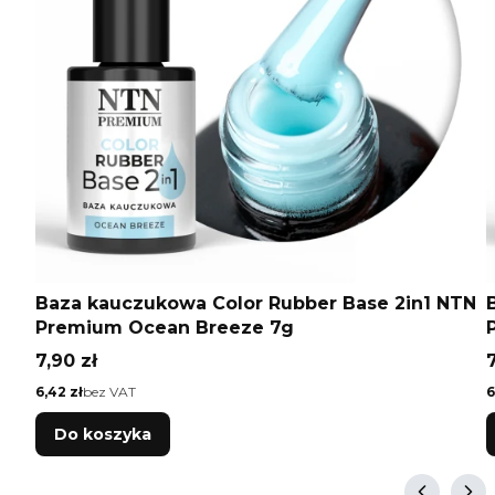
Baza kauczukowa Color Rubber Base 2in1 NTN
Premium Ocean Breeze 7g
Cena
7,90 zł
7
Cena
C
6,42 zł
bez VAT
6
Do koszyka