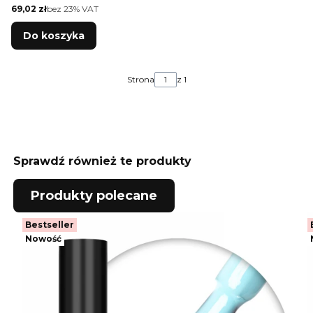
Cena netto
69,02 zł
bez 23% VAT
akrylożeli biała SUN
Y13 3m długości kabla
Do koszyka
Strona
z 1
Sprawdź również te produkty
Produkty polecane
Bestseller
Nowość