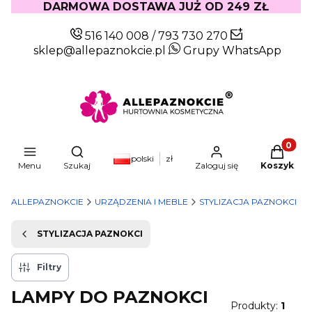
DARMOWA DOSTAWA JUŻ OD 249 ZŁ
516 140 008
/
793 730 270
sklep@allepaznokcie.pl
Grupy WhatsApp
Produkty
Otwórz wyszukiwarkę
polski
zł
Menu
Szukaj
Zaloguj się
Koszyk
ALLEPAZNOKCIE
URZĄDZENIA I MEBLE
STYLIZACJA PAZNOKCI
STYLIZACJA PAZNOKCI
Filtry
LAMPY DO PAZNOKCI
Produkty:
1