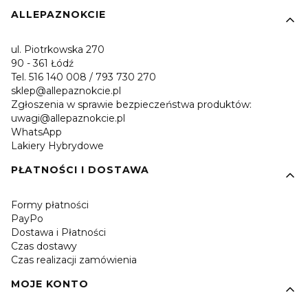
Linki w stopce
ALLEPAZNOKCIE
ul. Piotrkowska 270
90 - 361 Łódź
Tel. 516 140 008 / 793 730 270
sklep@allepaznokcie.pl
Zgłoszenia w sprawie bezpieczeństwa produktów:
uwagi@allepaznokcie.pl
WhatsApp
Lakiery Hybrydowe
PŁATNOŚCI I DOSTAWA
Formy płatności
PayPo
Dostawa i Płatności
Czas dostawy
Czas realizacji zamówienia
MOJE KONTO