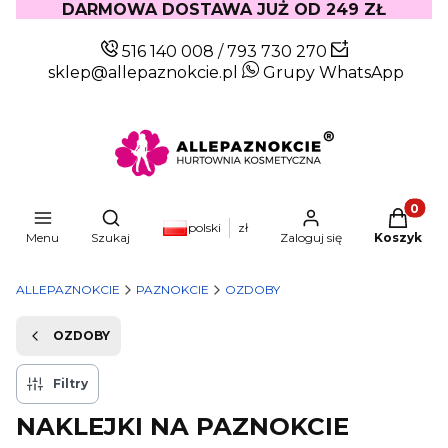
DARMOWA DOSTAWA JUŻ OD 249 ZŁ
516 140 008
/
793 730 270
sklep@allepaznokcie.pl
Grupy WhatsApp
Produkty
Otwórz wyszukiwarkę
polski
zł
Menu
Szukaj
Zaloguj się
Koszyk
ALLEPAZNOKCIE
PAZNOKCIE
OZDOBY
OZDOBY
Filtry
NAKLEJKI NA PAZNOKCIE