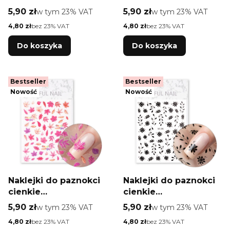
samoprzylepne liście
samoprzylepne
Cena brutto
Cena brutto
5,90 zł
w tym %s VAT
5,90 zł
w tym %s VAT
w tym
23%
VAT
w tym
23%
VAT
SW-A87
kwiatki SO-281 białe
Cena netto
Cena netto
4,80 zł
bez 23% VAT
4,80 zł
bez 23% VAT
Do koszyka
Do koszyka
Bestseller
Bestseller
Nowość
Nowość
Naklejki do paznokci
Naklejki do paznokci
cienkie
cienkie
samoprzylepne liście
samoprzylepne
Cena brutto
Cena brutto
5,90 zł
w tym %s VAT
5,90 zł
w tym %s VAT
w tym
23%
VAT
w tym
23%
VAT
CA-6436
kwiatki SO-281 czarne
Cena netto
Cena netto
4,80 zł
bez 23% VAT
4,80 zł
bez 23% VAT