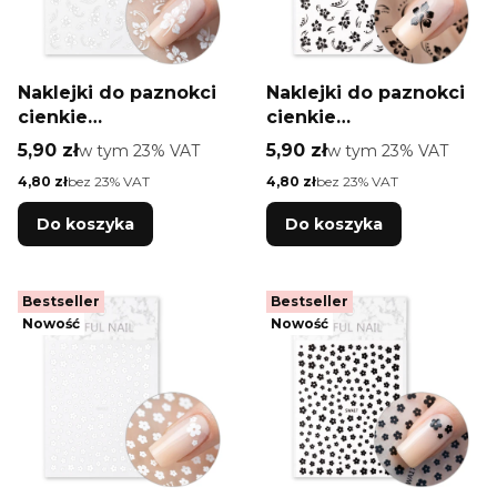
Naklejki do paznokci
Naklejki do paznokci
cienkie
cienkie
samoprzylepne
samoprzylepne
Cena brutto
Cena brutto
5,90 zł
w tym %s VAT
5,90 zł
w tym %s VAT
w tym
23%
VAT
w tym
23%
VAT
kwiatki SWA20 białe
kwiatki SWA20 czarne
Cena netto
Cena netto
4,80 zł
bez 23% VAT
4,80 zł
bez 23% VAT
Do koszyka
Do koszyka
Bestseller
Bestseller
Nowość
Nowość