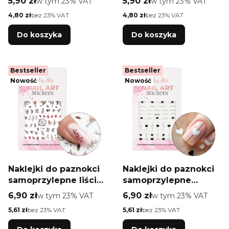
Cena brutto
Cena brutto
5,90 zł
w tym %s VAT
5,90 zł
w tym %s VAT
w tym
23%
VAT
w tym
23%
VAT
serduszka F1188
serduszka F1187
Cena netto
Cena netto
4,80 zł
bez 23% VAT
4,80 zł
bez 23% VAT
różowe
czerwone
Do koszyka
Do koszyka
Bestseller
Bestseller
Nowość
Nowość
Naklejki do paznokci
Naklejki do paznokci
samoprzylepne liście
samoprzylepne
F785 Molly Nails
serduszka SWA75
Cena brutto
Cena brutto
6,90 zł
w tym %s VAT
6,90 zł
w tym %s VAT
w tym
23%
VAT
w tym
23%
VAT
Molly Nails
Cena netto
Cena netto
5,61 zł
bez 23% VAT
5,61 zł
bez 23% VAT