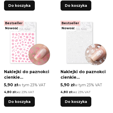
Do koszyka
Do koszyka
Bestseller
Bestseller
Nowość
Nowość
Naklejki do paznokci
Naklejki do paznokci
cienkie
cienkie
samoprzylepne
samoprzylepne
Cena brutto
Cena brutto
5,90 zł
w tym %s VAT
5,90 zł
w tym %s VAT
w tym
23%
VAT
w tym
23%
VAT
kwiatki SO-272 jasno
kwiatki SO-272 białe
Cena netto
Cena netto
4,80 zł
bez 23% VAT
4,80 zł
bez 23% VAT
różowe
Do koszyka
Do koszyka