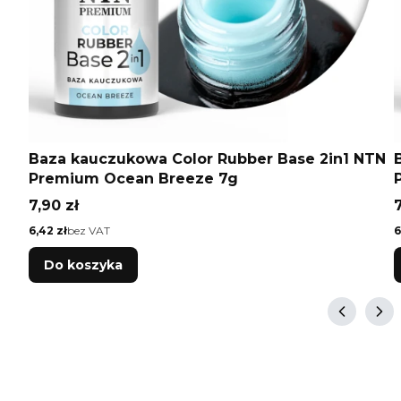
Baza kauczukowa Color Rubber Base 2in1 NTN
Premium Ocean Breeze 7g
Cena
7,90 zł
7
Cena
C
6,42 zł
bez VAT
6
Do koszyka