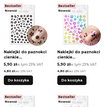
Bestseller
Bestseller
Nowość
Nowość
Naklejki do paznokci
Naklejki do paznokci
cienkie
cienkie
samoprzylepne
samoprzylepne
Cena brutto
Cena brutto
5,90 zł
w tym %s VAT
5,90 zł
w tym %s VAT
w tym
23%
VAT
w tym
23%
VAT
kwiatki SO-272
kwiatki JO-2633
Cena netto
Cena netto
4,80 zł
bez 23% VAT
4,80 zł
bez 23% VAT
czarne
Do koszyka
Do koszyka
Bestseller
Bestseller
Nowość
Nowość