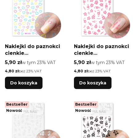
Naklejki do paznokci
Naklejki do paznokci
cienkie
cienkie
samoprzylepne
samoprzylepne
Cena brutto
Cena brutto
5,90 zł
w tym %s VAT
5,90 zł
w tym %s VAT
w tym
23%
VAT
w tym
23%
VAT
serduszka WW1042
kwiatki SWA20 jasno
Cena netto
Cena netto
4,80 zł
bez 23% VAT
4,80 zł
bez 23% VAT
różowe
Do koszyka
Do koszyka
Bestseller
Bestseller
Nowość
Nowość