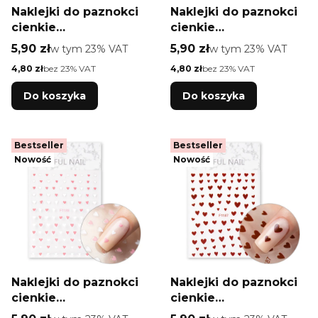
Naklejki do paznokci
Naklejki do paznokci
cienkie
cienkie
samoprzylepne
samoprzylepne
Cena brutto
Cena brutto
5,90 zł
w tym %s VAT
5,90 zł
w tym %s VAT
w tym
23%
VAT
w tym
23%
VAT
kwiatki SWA17 białe
kwiatki SWA17 czarne
Cena netto
Cena netto
4,80 zł
bez 23% VAT
4,80 zł
bez 23% VAT
Do koszyka
Do koszyka
Bestseller
Bestseller
Nowość
Nowość
Naklejki do paznokci
Naklejki do paznokci
cienkie
cienkie
samoprzylepne
samoprzylepne