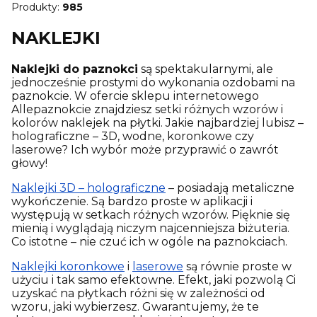
Produkty:
985
NAKLEJKI
Naklejki do paznokci
są spektakularnymi, ale
jednocześnie prostymi do wykonania ozdobami na
paznokcie. W ofercie sklepu internetowego
Allepaznokcie znajdziesz setki różnych wzorów i
kolorów naklejek na płytki. Jakie najbardziej lubisz –
holograficzne – 3D, wodne, koronkowe czy
laserowe? Ich wybór może przyprawić o zawrót
głowy!
Naklejki 3D – holograficzne
– posiadają metaliczne
wykończenie. Są bardzo proste w aplikacji i
występują w setkach różnych wzorów. Pięknie się
mienią i wyglądają niczym najcenniejsza biżuteria.
Co istotne – nie czuć ich w ogóle na paznokciach.
Naklejki koronkowe
i
laserowe
są równie proste w
użyciu i tak samo efektowne. Efekt, jaki pozwolą Ci
uzyskać na płytkach różni się w zależności od
wzoru, jaki wybierzesz. Gwarantujemy, że te