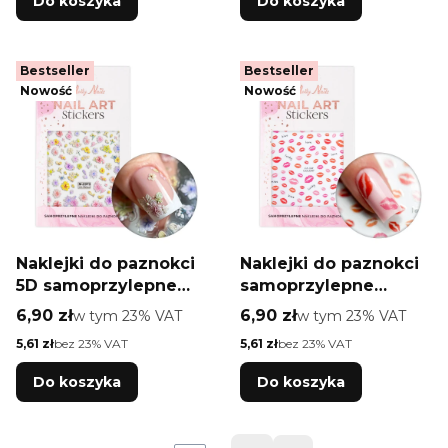
Do koszyka
Do koszyka
Bestseller
Bestseller
Nowość
Nowość
Naklejki do paznokci
Naklejki do paznokci
5D samoprzylepne
samoprzylepne
kwiaty M-2373 Molly
walentynkowe CA-
Cena brutto
Cena brutto
6,90 zł
w tym %s VAT
6,90 zł
w tym %s VAT
w tym
23%
VAT
w tym
23%
VAT
Nails
568 Molly Nails
Cena netto
Cena netto
5,61 zł
bez 23% VAT
5,61 zł
bez 23% VAT
Do koszyka
Do koszyka