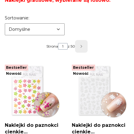
Naklejki gratisowe, wybierane są losowo.
Lista produktów
Domyślne
Sortowanie:
Domyślne
Strona
z 50
Następne produkty
Bestseller
Bestseller
Nowość
Nowość
Naklejki do paznokci
Naklejki do paznokci
cienkie
cienkie