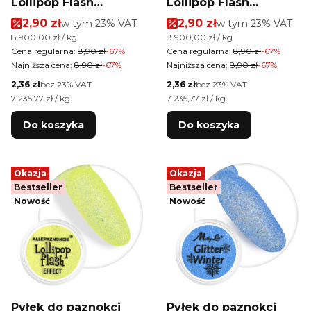
Lollipop Flash
Lollipop Flash
Allepaznokcie 3 ml Nr
Allepaznokcie 3 ml Nr
Cena promocyjna brutto
Cena promocyjna brutt
2,90 zł
w tym %s VAT
2,90 zł
w tym %s VAT
w tym
23%
VAT
w tym
23%
VAT
06
05
Cena jednostkowa brutto
Cena jednostkowa brutto
8 900,00 zł / kg
8 900,00 zł / kg
Cena regularna:
8,90 zł
-67%
Cena regularna:
8,90 zł
-67%
Najniższa cena:
8,90 zł
-67%
Najniższa cena:
8,90 zł
-67%
Cena netto
Cena netto
2,36 zł
bez 23% VAT
2,36 zł
bez 23% VAT
Cena jednostkowa netto
Cena jednostkowa netto
7 235,77 zł / kg
7 235,77 zł / kg
Do koszyka
Do koszyka
Okazja
Okazja
Bestseller
Bestseller
Nowość
Nowość
Pyłek do paznokci
Pyłek do paznokci