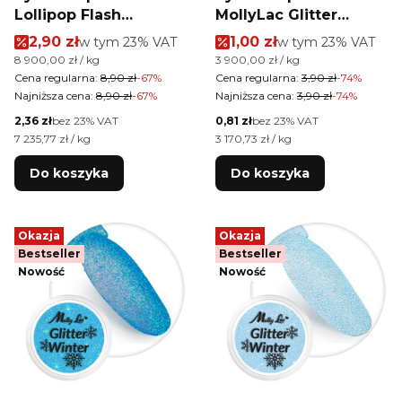
Lollipop Flash
MollyLac Glitter
Allepaznokcie 3 ml Nr
Winter 1g Nr 6
Cena promocyjna brutto
Cena promocyjna brutt
2,90 zł
w tym %s VAT
1,00 zł
w tym %s VAT
w tym
23%
VAT
w tym
23%
VAT
01
Cena jednostkowa brutto
Cena jednostkowa brutto
8 900,00 zł / kg
3 900,00 zł / kg
Cena regularna:
8,90 zł
-67%
Cena regularna:
3,90 zł
-74%
Najniższa cena:
8,90 zł
-67%
Najniższa cena:
3,90 zł
-74%
Cena netto
Cena netto
2,36 zł
bez 23% VAT
0,81 zł
bez 23% VAT
Cena jednostkowa netto
Cena jednostkowa netto
7 235,77 zł / kg
3 170,73 zł / kg
Do koszyka
Do koszyka
Okazja
Okazja
Bestseller
Bestseller
Nowość
Nowość