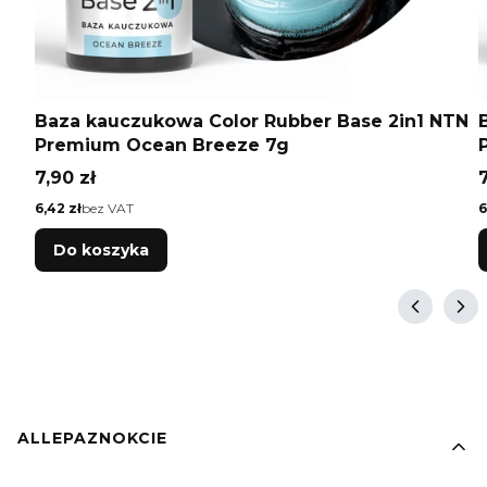
Baza kauczukowa Color Rubber Base 2in1 NTN
Premium Ocean Breeze 7g
Cena
7,90 zł
7
Cena
C
6,42 zł
bez VAT
6
Do koszyka
Linki w stopce
ALLEPAZNOKCIE