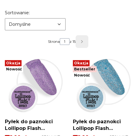
Lista produktów
Domyślne
Sortowanie:
Domyślne
Strona
z 15
Następne produkty
Okazja
Okazja
Nowość
Bestseller
Nowość
Pyłek do paznokci
Pyłek do paznokci
Lollipop Flash
Lollipop Flash
Allepaznokcie 3 ml Nr
Allepaznokcie 3 ml Nr