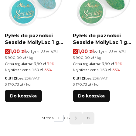
Pyłek do paznokci
Pyłek do paznokci
Seaside MollyLac 1 g
Seaside MollyLac 1 g
Nr 2
Nr 4
Cena promocyjna brutto
Cena promocyjna brutt
1,00 zł
w tym %s VAT
1,00 zł
w tym %s VAT
w tym
23%
VAT
w tym
23%
VAT
Cena jednostkowa brutto
Cena jednostkowa brutto
3 900,00 zł / kg
3 900,00 zł / kg
Cena regularna:
3,90 zł
-74%
Cena regularna:
3,90 zł
-74%
Najniższa cena:
1,50 zł
-33%
Najniższa cena:
1,50 zł
-33%
Cena netto
Cena netto
0,81 zł
bez 23% VAT
0,81 zł
bez 23% VAT
Cena jednostkowa netto
Cena jednostkowa netto
3 170,73 zł / kg
3 170,73 zł / kg
Do koszyka
Do koszyka
Strona
z 15
Przejdź do ostatniej