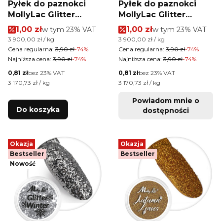
Pyłek do paznokci
Pyłek do paznokci
MollyLac Glitter
MollyLac Glitter
Winter 1g Nr 5
Winter 1g Nr 4
Cena promocyjna brutto
Cena promocyjna brutt
1,00 zł
w tym %s VAT
1,00 zł
w tym %s VAT
w tym
23%
VAT
w tym
23%
VAT
Cena jednostkowa brutto
Cena jednostkowa brutto
3 900,00 zł / kg
3 900,00 zł / kg
Cena regularna:
3,90 zł
-74%
Cena regularna:
3,90 zł
-74%
Najniższa cena:
3,90 zł
-74%
Najniższa cena:
3,90 zł
-74%
Cena netto
Cena netto
0,81 zł
bez 23% VAT
0,81 zł
bez 23% VAT
Cena jednostkowa netto
Cena jednostkowa netto
3 170,73 zł / kg
3 170,73 zł / kg
Powiadom mnie o
Do koszyka
dostępności
Okazja
Okazja
Bestseller
Bestseller
Nowość