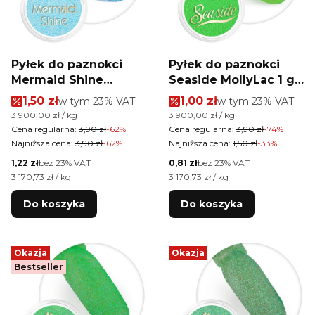
Pyłek do paznokci
Pyłek do paznokci
Mermaid Shine
Seaside MollyLac 1 g
MollyLac 1 g Nr 1
Nr 6
Cena promocyjna brutto
Cena promocyjna brutt
1,50 zł
w tym %s VAT
1,00 zł
w tym %s VAT
w tym
23%
VAT
w tym
23%
VAT
Cena jednostkowa brutto
Cena jednostkowa brutto
3 900,00 zł / kg
3 900,00 zł / kg
Cena regularna:
3,90 zł
-62%
Cena regularna:
3,90 zł
-74%
Najniższa cena:
3,90 zł
-62%
Najniższa cena:
1,50 zł
-33%
Cena netto
Cena netto
1,22 zł
bez 23% VAT
0,81 zł
bez 23% VAT
Cena jednostkowa netto
Cena jednostkowa netto
3 170,73 zł / kg
3 170,73 zł / kg
Do koszyka
Do koszyka
Okazja
Okazja
Bestseller