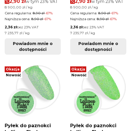
Cena promocyjna brutto
Cena promocyjna brutt
2,90 zł
w tym %s VAT
2,90 zł
w tym %s VAT
w tym
23%
VAT
w tym
23%
VAT
11
07
Cena jednostkowa brutto
Cena jednostkowa brutto
8 900,00 zł / kg
8 900,00 zł / kg
Cena regularna:
8,90 zł
-67%
Cena regularna:
8,90 zł
-67%
Najniższa cena:
8,90 zł
-67%
Najniższa cena:
8,90 zł
-67%
Cena netto
Cena netto
2,36 zł
bez 23% VAT
2,36 zł
bez 23% VAT
Cena jednostkowa netto
Cena jednostkowa netto
7 235,77 zł / kg
7 235,77 zł / kg
Powiadom mnie o
Powiadom mnie o
dostępności
dostępności
Okazja
Okazja
Nowość
Nowość
Pyłek do paznokci
Pyłek do paznokci