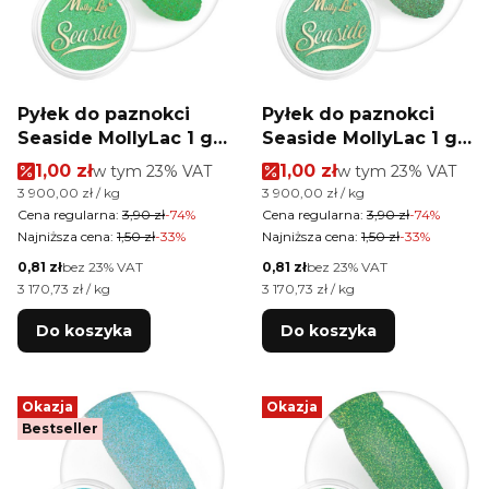
Pyłek do paznokci
Pyłek do paznokci
Seaside MollyLac 1 g
Seaside MollyLac 1 g
Nr 5
Nr 3
Cena promocyjna brutto
Cena promocyjna brutt
1,00 zł
w tym %s VAT
1,00 zł
w tym %s VAT
w tym
23%
VAT
w tym
23%
VAT
Cena jednostkowa brutto
Cena jednostkowa brutto
3 900,00 zł / kg
3 900,00 zł / kg
Cena regularna:
3,90 zł
-74%
Cena regularna:
3,90 zł
-74%
Najniższa cena:
1,50 zł
-33%
Najniższa cena:
1,50 zł
-33%
Cena netto
Cena netto
0,81 zł
bez 23% VAT
0,81 zł
bez 23% VAT
Cena jednostkowa netto
Cena jednostkowa netto
3 170,73 zł / kg
3 170,73 zł / kg
Do koszyka
Do koszyka
Okazja
Okazja
Bestseller