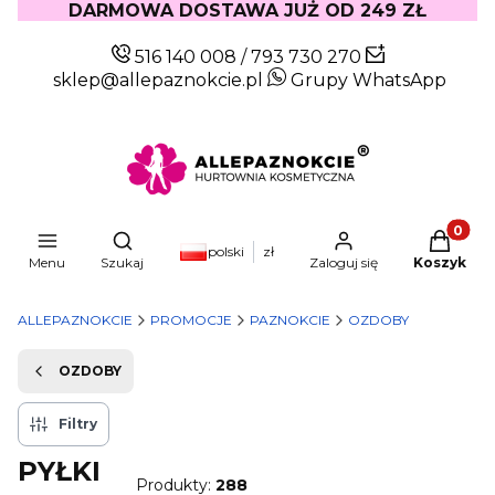
DARMOWA DOSTAWA JUŻ OD 249 ZŁ
516 140 008
/
793 730 270
sklep@allepaznokcie.pl
Grupy WhatsApp
Produkty
Otwórz wyszukiwarkę
polski
zł
Menu
Szukaj
Zaloguj się
Koszyk
ALLEPAZNOKCIE
PROMOCJE
PAZNOKCIE
OZDOBY
OZDOBY
Filtry
PYŁKI
Produkty:
288