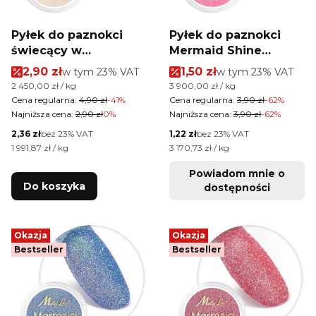
Pyłek do paznokci
Pyłek do paznokci
świecący w
Mermaid Shine
ciemności Lumino
MollyLac 1 g Nr 8
Cena promocyjna brutto
Cena promocyjna brutt
2,90 zł
w tym %s VAT
1,50 zł
w tym %s VAT
w tym
23%
VAT
w tym
23%
VAT
Effect Allepaznokcie
Cena jednostkowa brutto
Cena jednostkowa brutto
2 450,00 zł / kg
3 900,00 zł / kg
Nr 15
Cena regularna:
4,90 zł
-41%
Cena regularna:
3,90 zł
-62%
Najniższa cena:
2,90 zł
0%
Najniższa cena:
3,90 zł
-62%
Cena netto
Cena netto
2,36 zł
bez 23% VAT
1,22 zł
bez 23% VAT
Cena jednostkowa netto
Cena jednostkowa netto
1 991,87 zł / kg
3 170,73 zł / kg
Powiadom mnie o
Do koszyka
dostępności
Okazja
Okazja
Bestseller
Bestseller