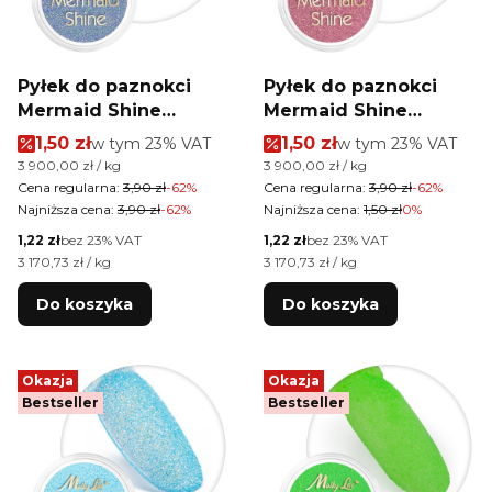
Pyłek do paznokci
Pyłek do paznokci
Mermaid Shine
Mermaid Shine
MollyLac 1 g Nr 3
MollyLac 1 g Nr 5
Cena promocyjna brutto
Cena promocyjna brutt
1,50 zł
w tym %s VAT
1,50 zł
w tym %s VAT
w tym
23%
VAT
w tym
23%
VAT
Cena jednostkowa brutto
Cena jednostkowa brutto
3 900,00 zł / kg
3 900,00 zł / kg
Cena regularna:
3,90 zł
-62%
Cena regularna:
3,90 zł
-62%
Najniższa cena:
3,90 zł
-62%
Najniższa cena:
1,50 zł
0%
Cena netto
Cena netto
1,22 zł
bez 23% VAT
1,22 zł
bez 23% VAT
Cena jednostkowa netto
Cena jednostkowa netto
3 170,73 zł / kg
3 170,73 zł / kg
Do koszyka
Do koszyka
Okazja
Okazja
Bestseller
Bestseller