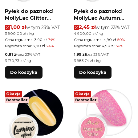
Pyłek do paznokci
Pyłek do paznokci
MollyLac Glitter
MollyLac Autumn
Winter 1g Nr 1
Leaves 1g Nr 2
Cena promocyjna brutto
Cena promocyjna brutt
1,00 zł
w tym %s VAT
2,45 zł
w tym %s VAT
w tym
23%
VAT
w tym
23%
VAT
Cena jednostkowa brutto
Cena jednostkowa brutto
3 900,00 zł / kg
4 900,00 zł / kg
Cena regularna:
3,90 zł
-74%
Cena regularna:
4,90 zł
-50%
Najniższa cena:
3,90 zł
-74%
Najniższa cena:
4,90 zł
-50%
Cena netto
Cena netto
0,81 zł
bez 23% VAT
1,99 zł
bez 23% VAT
Cena jednostkowa netto
Cena jednostkowa netto
3 170,73 zł / kg
3 983,74 zł / kg
Do koszyka
Do koszyka
Okazja
Okazja
Bestseller
Bestseller