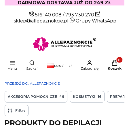
DARMOWA DOSTAWA JUŻ OD 249 ZŁ
516 140 008
/
793 730 270
sklep@allepaznokcie.pl
Grupy WhatsApp
Produkty
Otwórz wyszukiwarkę
polski
zł
Menu
Szukaj
Zaloguj się
Koszyk
PRZEJDŹ DO:
ALLEPAZNOKCIE
AKCESORIA POMOCNICZE
49
KOSMETYKI
16
PREPARAT
Filtry
PRODUKTY DO DEPILACJI