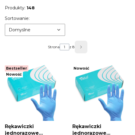
Produkty:
148
Lista produktów
Domyślne
Sortowanie:
Domyślne
Strona
z 8
Następne produkty
Bestseller
Nowość
Nowość
Rękawiczki
Rękawiczki
jednorazowe
jednorazowe