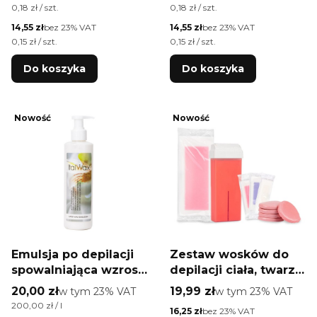
diagnostyczne i
diagnostyczne i
Cena jednostkowa brutto
Cena jednostkowa brutto
0,18 zł / szt.
0,18 zł / szt.
ochronne Diamante
ochronne Diamante
Cena netto
Cena netto
14,55 zł
bez 23% VAT
14,55 zł
bez 23% VAT
rozmiar S niebiesko-
rozmiar L niebiesko-
Cena jednostkowa netto
Cena jednostkowa netto
0,15 zł / szt.
0,15 zł / szt.
fioletowe 100 szt
fioletowe 100 szt
Do koszyka
Do koszyka
Nowość
Nowość
Emulsja po depilacji
Zestaw wosków do
spowalniająca wzrost
depilacji ciała, twarzy
włosów ItalWax after
i bikini Xanitalia Nr 2
Cena brutto
Cena brutto
20,00 zł
w tym %s VAT
19,99 zł
w tym %s VAT
w tym
23%
VAT
w tym
23%
VAT
Wax Emulsion biała
Cena jednostkowa brutto
200,00 zł / l
Cena netto
16,25 zł
bez 23% VAT
orchidea 100 ml