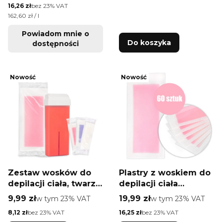
Cena netto
16,26 zł
bez 23% VAT
Cena jednostkowa netto
162,60 zł / l
Powiadom mnie o
Do koszyka
dostępności
Nowość
Nowość
Zestaw wosków do
Plastry z woskiem do
depilacji ciała, twarzy
depilacji ciała
i bikini Xanitalia Nr 1
Xanitalia 60 szt
Cena brutto
Cena brutto
9,99 zł
w tym %s VAT
19,99 zł
w tym %s VAT
w tym
23%
VAT
w tym
23%
VAT
Cena netto
Cena netto
8,12 zł
bez 23% VAT
16,25 zł
bez 23% VAT