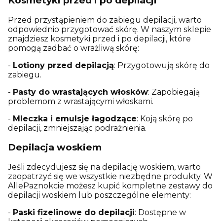
Kosmetyki przed i po depilacji
Przed przystąpieniem do zabiegu depilacji, warto
odpowiednio przygotować skórę. W naszym sklepie
znajdziesz kosmetyki przed i po depilacji, które
pomogą zadbać o wrażliwą skórę:
-
Lotiony przed depilacją
: Przygotowują skórę do
zabiegu.
-
Pasty do wrastających włosków
: Zapobiegają
problemom z wrastającymi włoskami.
-
Mleczka i emulsje łagodzące
: Koją skórę po
depilacji, zmniejszając podrażnienia.
Depilacja woskiem
Jeśli zdecydujesz się na depilację woskiem, warto
zaopatrzyć się we wszystkie niezbędne produkty. W
AllePaznokcie możesz kupić kompletne zestawy do
depilacji woskiem lub poszczególne elementy:
-
Paski fizelinowe do depilacji
: Dostępne w