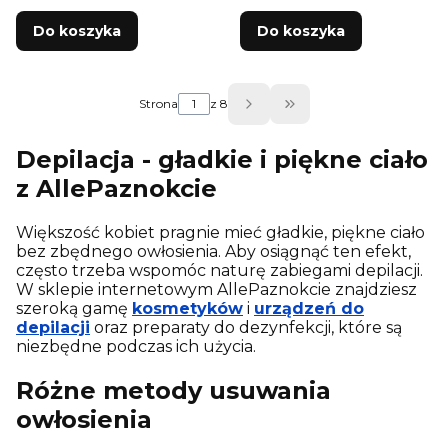
Do koszyka
Do koszyka
Strona
z 8
Przejdź do ostatniej
Depilacja - gładkie i piękne ciało
z AllePaznokcie
Większość kobiet pragnie mieć gładkie, piękne ciało
bez zbędnego owłosienia. Aby osiągnąć ten efekt,
często trzeba wspomóc naturę zabiegami depilacji.
W sklepie internetowym AllePaznokcie znajdziesz
szeroką gamę
kosmetyków
i
urządzeń do
depilacji
oraz preparaty do dezynfekcji, które są
niezbędne podczas ich użycia.
Różne metody usuwania
owłosienia