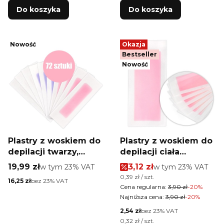
Do koszyka
Do koszyka
Nowość
Okazja
Bestseller
Nowość
Plastry z woskiem do
Plastry z woskiem do
depilacji twarzy,
depilacji ciała
bikini Xanitalia 72 szt
Xanitalia 6 szt
Cena brutto
Cena promocyjna brutt
19,99 zł
w tym %s VAT
3,12 zł
w tym %s VAT
w tym
23%
VAT
w tym
23%
VAT
Cena jednostkowa brutto
0,39 zł / szt.
Cena netto
16,25 zł
bez 23% VAT
Cena regularna:
3,90 zł
-20%
Najniższa cena:
3,90 zł
-20%
Cena netto
2,54 zł
bez 23% VAT
Cena jednostkowa netto
0,32 zł / szt.