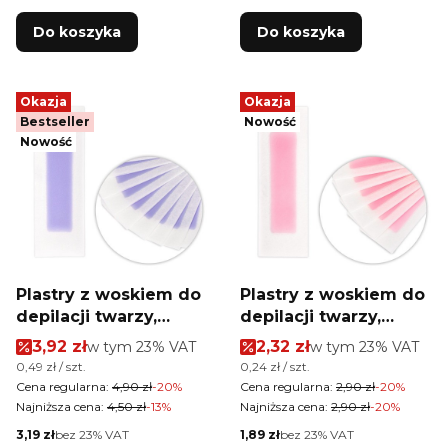
Do koszyka
Do koszyka
Okazja
Okazja
Bestseller
Nowość
Nowość
Plastry z woskiem do
Plastry z woskiem do
depilacji twarzy,
depilacji twarzy,
bikini Xanitalia malina
bikini Xanitalia pink 6
Cena promocyjna brutto
Cena promocyjna brutt
3,92 zł
w tym %s VAT
2,32 zł
w tym %s VAT
w tym
23%
VAT
w tym
23%
VAT
10 szt
szt
Cena jednostkowa brutto
Cena jednostkowa brutto
0,49 zł / szt.
0,24 zł / szt.
Cena regularna:
4,90 zł
-20%
Cena regularna:
2,90 zł
-20%
Najniższa cena:
4,50 zł
-13%
Najniższa cena:
2,90 zł
-20%
Cena netto
Cena netto
3,19 zł
bez 23% VAT
1,89 zł
bez 23% VAT