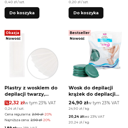
Cena jednostkowa netto
Cena jednostkowa netto
0,40 zł / szt.
0,20 zł / szt.
Do koszyka
Do koszyka
Okazja
Bestseller
Nowość
Nowość
Plastry z woskiem do
Wosk do depilacji
depilacji twarzy,
krążek do depilacji
bikini Xanitalia
bezpaskowej
Cena promocyjna brutto
Cena brutto
2,32 zł
w tym %s VAT
24,90 zł
w tym %s VAT
w tym
23%
VAT
w tym
23%
VAT
brzoskwinia 6 szt
Xanitalia zielony
Cena jednostkowa brutto
Cena jednostkowa brutto
0,24 zł / szt.
24,90 zł / kg
1000g
Cena regularna:
2,90 zł
-20%
Cena netto
20,24 zł
bez 23% VAT
Najniższa cena:
2,90 zł
-20%
Cena jednostkowa netto
20,24 zł / kg
Cena netto
1,89 zł
bez 23% VAT