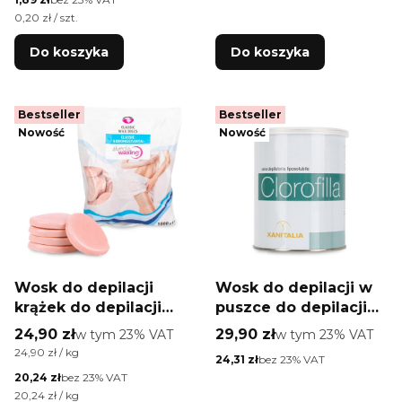
Cena jednostkowa netto
0,20 zł / szt.
Do koszyka
Do koszyka
Bestseller
Bestseller
Nowość
Nowość
Wosk do depilacji
Wosk do depilacji w
krążek do depilacji
puszce do depilacji
bezpaskowej
paskowej Xanitalia
Cena brutto
Cena brutto
24,90 zł
w tym %s VAT
29,90 zł
w tym %s VAT
w tym
23%
VAT
w tym
23%
VAT
Xanitalia różowy
Clorofilla roślinny
Cena jednostkowa brutto
24,90 zł / kg
Cena netto
24,31 zł
bez 23% VAT
1000g
800ml
Cena netto
20,24 zł
bez 23% VAT
Cena jednostkowa netto
20,24 zł / kg