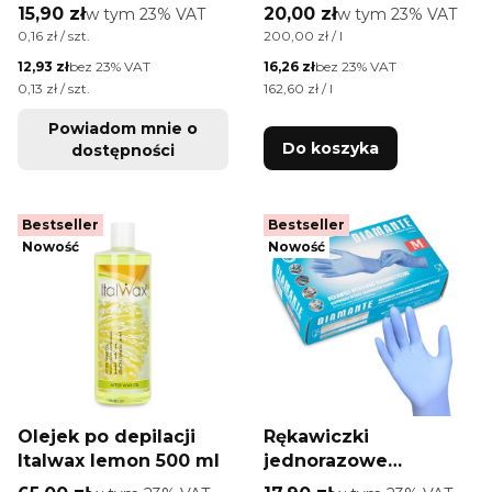
nitrylowe
ml
Cena brutto
Cena brutto
15,90 zł
w tym %s VAT
20,00 zł
w tym %s VAT
w tym
23%
VAT
w tym
23%
VAT
diagnostyczne i
Cena jednostkowa brutto
Cena jednostkowa brutto
0,16 zł / szt.
200,00 zł / l
ochronne Velo Nitrile
Cena netto
Cena netto
12,93 zł
bez 23% VAT
16,26 zł
bez 23% VAT
rozmiar M niebieskie
Cena jednostkowa netto
Cena jednostkowa netto
0,13 zł / szt.
162,60 zł / l
100 szt
Powiadom mnie o
Do koszyka
dostępności
Bestseller
Bestseller
Nowość
Nowość
Olejek po depilacji
Rękawiczki
Italwax lemon 500 ml
jednorazowe
nitrylowe