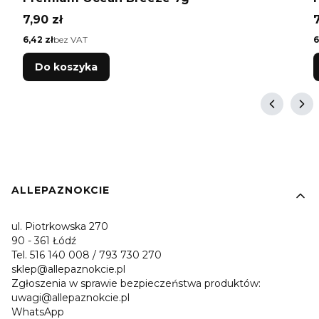
Cena
7,90 zł
7
Cena
C
6,42 zł
bez VAT
6
Do koszyka
Linki w stopce
ALLEPAZNOKCIE
ul. Piotrkowska 270
90 - 361 Łódź
Tel. 516 140 008 / 793 730 270
sklep@allepaznokcie.pl
Zgłoszenia w sprawie bezpieczeństwa produktów:
uwagi@allepaznokcie.pl
WhatsApp