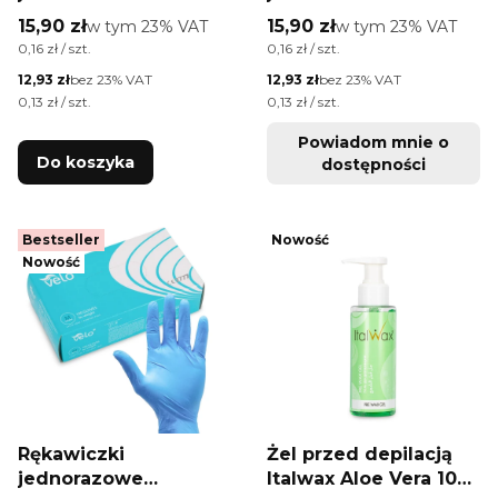
nitrylowe
nitrylowe
Cena brutto
Cena brutto
15,90 zł
w tym %s VAT
15,90 zł
w tym %s VAT
w tym
23%
VAT
w tym
23%
VAT
diagnostyczne i
diagnostyczne i
Cena jednostkowa brutto
Cena jednostkowa brutto
0,16 zł / szt.
0,16 zł / szt.
ochronne Velo Nitrile
ochronne Velo Nitrile
Cena netto
Cena netto
12,93 zł
bez 23% VAT
12,93 zł
bez 23% VAT
rozmiar XL niebieskie
rozmiar L niebieskie
Cena jednostkowa netto
Cena jednostkowa netto
0,13 zł / szt.
0,13 zł / szt.
100 szt
100 szt
Powiadom mnie o
Do koszyka
dostępności
Bestseller
Nowość
Nowość
Rękawiczki
Żel przed depilacją
jednorazowe
Italwax Aloe Vera 100