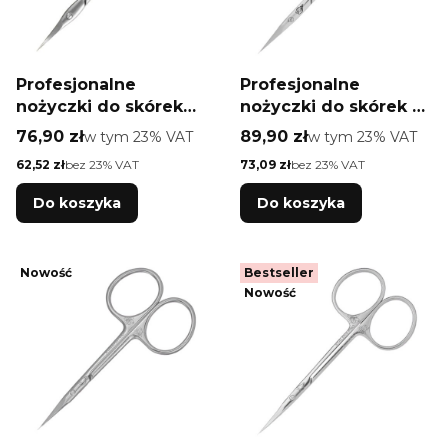
Profesjonalne
Profesjonalne
nożyczki do skórek
nożyczki do skórek z
ballerina Staleks Pro
haczykiem Staleks
Cena brutto
Cena brutto
76,90 zł
w tym %s VAT
89,90 zł
w tym %s VAT
w tym
23%
VAT
w tym
23%
VAT
Uniq 10 TYPE 3
Pro Exclusive 21 TYPE
Cena netto
Cena netto
62,52 zł
bez 23% VAT
73,09 zł
bez 23% VAT
1 magnolia
Do koszyka
Do koszyka
Nowość
Bestseller
Nowość