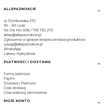
Linki w stopce
ALLEPAZNOKCIE
ul. Piotrkowska 270
90 - 361 Łódź
Tel. 516 140 008 / 793 730 270
sklep@allepaznokcie.pl
Zgłoszenia w sprawie bezpieczeństwa produktów:
uwagi@allepaznokcie.pl
WhatsApp
Lakiery Hybrydowe
PŁATNOŚCI I DOSTAWA
Formy płatności
PayPo
Dostawa i Płatności
Czas dostawy
Czas realizacji zamówienia
MOJE KONTO