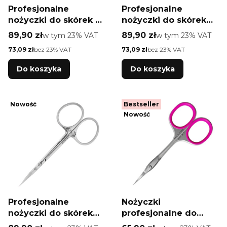
Profesjonalne
Profesjonalne
nożyczki do skórek z
nożyczki do skórek
haczykiem Staleks
Staleks Pro Exclusive
Cena brutto
Cena brutto
89,90 zł
w tym %s VAT
89,90 zł
w tym %s VAT
w tym
23%
VAT
w tym
23%
VAT
Pro Exclusive 21 TYPE
22 TYPE 1 magnolia
Cena netto
Cena netto
73,09 zł
bez 23% VAT
73,09 zł
bez 23% VAT
2 magnolia
Do koszyka
Do koszyka
Nowość
Bestseller
Nowość
Profesjonalne
Nożyczki
nożyczki do skórek
profesjonalne do
Staleks Pro Exclusive
skórek Staleks Pro