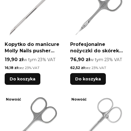
Kopytko do manicure
Profesjonalne
Molly Nails pusher
nożyczki do skórek
skośny oraz pierścień
ballerina Staleks Pro
Cena brutto
Cena brutto
19,90 zł
w tym %s VAT
76,90 zł
w tym %s VAT
w tym
23%
VAT
w tym
23%
VAT
Uniq 10 TYPE 4
Cena netto
Cena netto
16,18 zł
bez 23% VAT
62,52 zł
bez 23% VAT
Do koszyka
Do koszyka
Nowość
Nowość