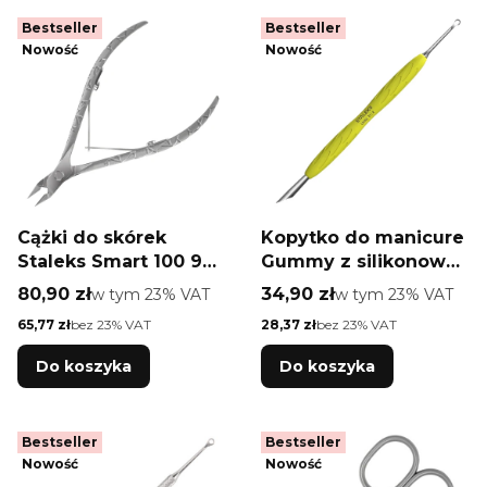
Bestseller
Bestseller
Nowość
Nowość
Cążki do skórek
Kopytko do manicure
Staleks Smart 100 9
Gummy z silikonową
mm
rękojeścią Staleks
Cena brutto
Cena brutto
80,90 zł
w tym %s VAT
34,90 zł
w tym %s VAT
w tym
23%
VAT
w tym
23%
VAT
Uniq 11 TYPE 2
Cena netto
Cena netto
65,77 zł
bez 23% VAT
28,37 zł
bez 23% VAT
kopytko skośne i
pierścień
Do koszyka
Do koszyka
Bestseller
Bestseller
Nowość
Nowość