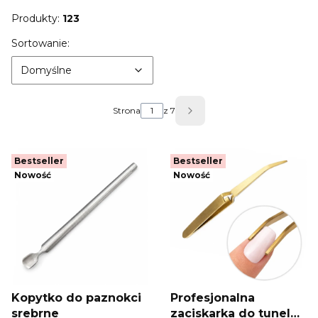
Produkty:
123
Lista produktów
Domyślne
Sortowanie:
Domyślne
Strona
z 7
Następne produkty
Bestseller
Bestseller
Nowość
Nowość
Kopytko do paznokci
Profesjonalna
srebrne
zaciskarka do tunelu