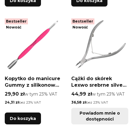
Do koszyka
Do koszyka
Bestseller
Bestseller
Nowość
Nowość
Kopytko do manicure
Cążki do skórek
Gummy z silikonową
Lexwo srebrne silver
rękojeścią Staleks Pro
123-4m
Cena brutto
Cena brutto
29,90 zł
w tym %s VAT
44,99 zł
w tym %s VAT
w tym
23%
VAT
w tym
23%
VAT
Uniq 10 TYPE 6
Cena netto
Cena netto
24,31 zł
bez 23% VAT
36,58 zł
bez 23% VAT
popychacz szeroki
zaokrąglony i czyścik
Powiadom mnie o
paznokci
Do koszyka
dostępności