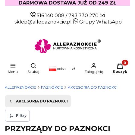
DARMOWA DOSTAWA JUŻ OD 249 ZŁ
516 140 008
/
793 730 270
sklep@allepaznokcie.pl
Grupy WhatsApp
Produkty
Otwórz wyszukiwarkę
polski
zł
Menu
Szukaj
Zaloguj się
Koszyk
ALLEPAZNOKCIE
PAZNOKCIE
AKCESORIA DO PAZNOKCI
AKCESORIA DO PAZNOKCI
Filtry
PRZYRZĄDY DO PAZNOKCI