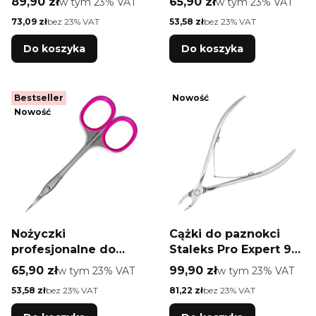
Cena brutto
Cena brutto
89,90 zł
w tym %s VAT
65,90 zł
w tym %s VAT
w tym
23%
VAT
w tym
23%
VAT
20 TYPE 1 magnolia
Smart 50 Type 3
Cena netto
Cena netto
73,09 zł
bez 23% VAT
53,58 zł
bez 23% VAT
Do koszyka
Do koszyka
Bestseller
Nowość
Nowość
Nożyczki
Cążki do paznokci
profesjonalne do
Staleks Pro Expert 90
skórek Staleks Pro
5 mm
Cena brutto
Cena brutto
65,90 zł
w tym %s VAT
99,90 zł
w tym %s VAT
w tym
23%
VAT
w tym
23%
VAT
Smart 50 Type 4
Cena netto
Cena netto
53,58 zł
bez 23% VAT
81,22 zł
bez 23% VAT