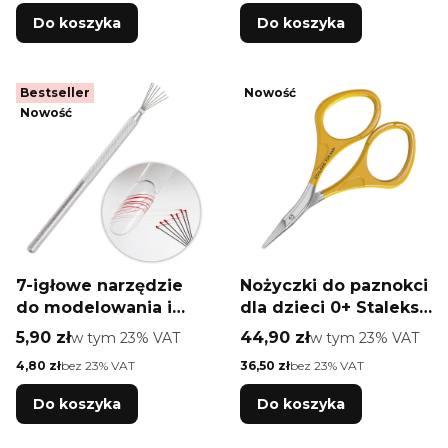
Do koszyka
Do koszyka
Bestseller
Nowość
Nowość
7-igłowe narzędzie
Nożyczki do paznokci
do modelowania i
dla dzieci 0+ Staleks
zdobień paznokci
Beauty & Care 11 TYPE
Cena brutto
Cena brutto
5,90 zł
w tym %s VAT
44,90 zł
w tym %s VAT
w tym
23%
VAT
w tym
23%
VAT
8
Cena netto
Cena netto
4,80 zł
bez 23% VAT
36,50 zł
bez 23% VAT
Do koszyka
Do koszyka