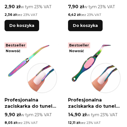
paznokci AlleLac
Cena brutto
Cena brutto
2,90 zł
w tym %s VAT
7,90 zł
w tym %s VAT
w tym
23%
VAT
w tym
23%
VAT
złota
Cena netto
Cena netto
2,36 zł
bez 23% VAT
6,42 zł
bez 23% VAT
Do koszyka
Do koszyka
Bestseller
Bestseller
Nowość
Nowość
Profesjonalna
Profesjonalna
zaciskarka do tunelu
zaciskarka do tunelu
paznokci MollyNails
paznokci MollyNails
Cena brutto
Cena brutto
9,90 zł
w tym %s VAT
14,90 zł
w tym %s VAT
w tym
23%
VAT
w tym
23%
VAT
tęczowa
różowa
Cena netto
Cena netto
8,05 zł
bez 23% VAT
12,11 zł
bez 23% VAT