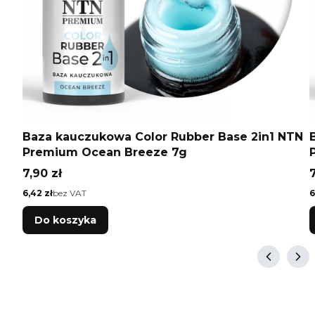
Baza kauczukowa Color Rubber Base 2in1 NTN
Premium Ocean Breeze 7g
Cena
7,90 zł
7
Cena
C
6,42 zł
bez VAT
6
Do koszyka