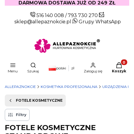
DARMOWA DOSTAWA JUŻ OD 249 ZŁ
516 140 008
/
793 730 270
sklep@allepaznokcie.pl
Grupy WhatsApp
Produkty
Otwórz wyszukiwarkę
polski
zł
Menu
Szukaj
Zaloguj się
Koszyk
ALLEPAZNOKCIE
KOSMETYKA PROFESJONALNA
URZĄDZENIA I M
FOTELE KOSMETYCZNE
Filtry
FOTELE KOSMETYCZNE