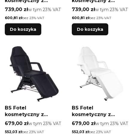
kosmetyczny z
kosmetyczny z
kuwetami BW-263
kuwetami BW-263
Cena brutto
Cena brutto
739,00 zł
w tym %s VAT
739,00 zł
w tym %s VAT
w tym
23%
VAT
w tym
23%
VAT
czarny
biały
Cena netto
Cena netto
600,81 zł
bez 23% VAT
600,81 zł
bez 23% VAT
Do koszyka
Do koszyka
BS Fotel
BS Fotel
kosmetyczny z
kosmetyczny z
kuwetami BW-262A
kuwetami BW-262A
Cena brutto
Cena brutto
679,00 zł
w tym %s VAT
679,00 zł
w tym %s VAT
w tym
23%
VAT
w tym
23%
VAT
czarny
biały
Cena netto
Cena netto
552,03 zł
bez 23% VAT
552,03 zł
bez 23% VAT