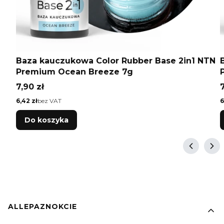
Baza kauczukowa Color Rubber Base 2in1 NTN
Premium Ocean Breeze 7g
Cena
7,90 zł
7
Cena
C
6,42 zł
bez VAT
6
Do koszyka
Linki w stopce
ALLEPAZNOKCIE