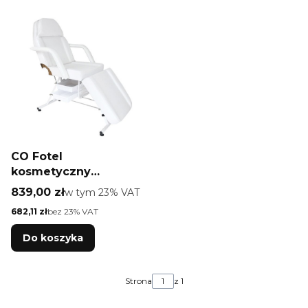
CO Fotel
kosmetyczny
manualny BASIC z
Cena brutto
839,00 zł
w tym %s VAT
w tym
23%
VAT
kuwetami CN00450
Cena netto
682,11 zł
bez 23% VAT
Do koszyka
Strona
z 1