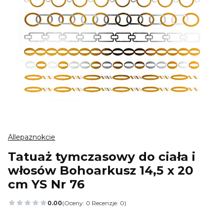
Allepaznokcie
Tatuaż tymczasowy do ciała i
włosów Bohoarkusz 14,5 x 20
cm YS Nr 76
0.00
(Oceny: 0 Recenzje: 0)
Przejdź do sekcji Opinie