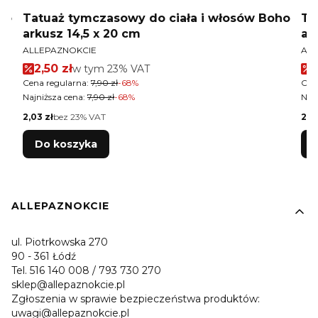
ho
Tatuaż tymczasowy do ciała i włosów Boho
Ta
arkusz 14,5 x 20 cm
ar
PRODUCENT
PR
ALLEPAZNOKCIE
ALL
Cena promocyjna brutto
2,50 zł
w tym %s VAT
2
w tym
23%
VAT
Cena regularna:
7,90 zł
-68%
Cen
Najniższa cena:
7,90 zł
-68%
Najn
Cena netto
Cen
2,03 zł
bez 23% VAT
2,0
Do koszyka
Linki w stopce
ALLEPAZNOKCIE
ul. Piotrkowska 270
90 - 361 Łódź
Tel. 516 140 008 / 793 730 270
sklep@allepaznokcie.pl
Zgłoszenia w sprawie bezpieczeństwa produktów:
uwagi@allepaznokcie.pl