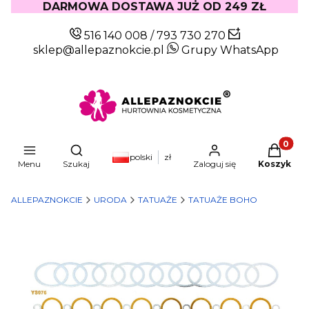
DARMOWA DOSTAWA JUŻ OD 249 ZŁ
516 140 008
/
793 730 270
sklep@allepaznokcie.pl
Grupy WhatsApp
Produkty
Otwórz wyszukiwarkę
polski
zł
Menu
Szukaj
Zaloguj się
Koszyk
ALLEPAZNOKCIE
URODA
TATUAŻE
TATUAŻE BOHO