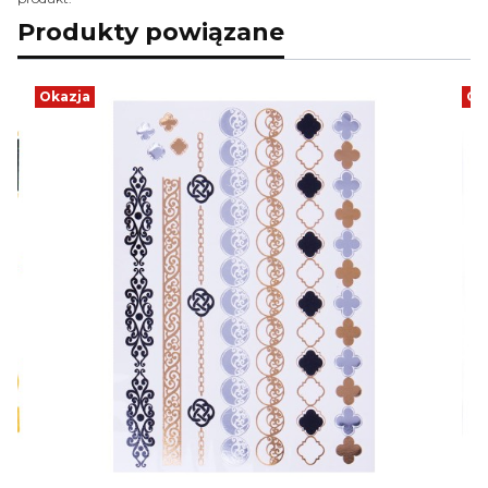
Produkty powiązane
Okazja
Ok