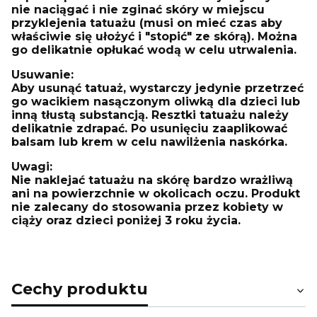
nie naciągać i nie zginać skóry w miejscu
przyklejenia tatuażu (musi on mieć czas aby
właściwie się ułożyć i "stopić" ze skórą). Można
go delikatnie opłukać wodą w celu utrwalenia.
Usuwanie:
Aby usunąć tatuaż, wystarczy jedynie przetrzeć
go wacikiem nasączonym oliwką dla dzieci lub
inną tłustą substancją. Resztki tatuażu należy
delikatnie zdrapać. Po usunięciu zaaplikować
balsam lub krem w celu nawilżenia naskórka.
Uwagi:
Nie naklejać tatuażu na skórę bardzo wrażliwą
ani na powierzchnie w okolicach oczu. Produkt
nie zalecany do stosowania przez kobiety w
ciąży oraz dzieci poniżej 3 roku życia.
Cechy produktu