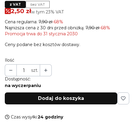
z VAT
bez VAT
2,50 zł
w tym 23% VAT
w tym
23%
VAT
Cena regularna:
7,90 zł
-68%
Najniższa cena z 30 dni przed obniżką:
7,90 zł
-68%
Promocja trwa do 31 stycznia 2030
Ceny podane bez kosztów dostawy.
Ilość
szt.
Dostępność:
na wyczerpaniu
Dodaj do koszyka
Czas wysyłki:
24 godziny