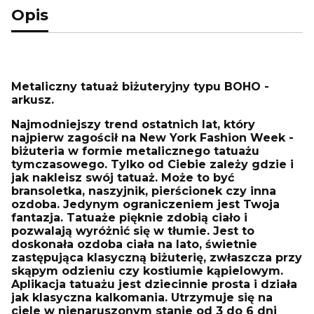
Opis
Metaliczny tatuaż biżuteryjny typu BOHO -
arkusz.
Najmodniejszy trend ostatnich lat, który
najpierw zagościł na New York Fashion Week -
biżuteria w formie metalicznego tatuażu
tymczasowego. Tylko od Ciebie zależy gdzie i
jak nakleisz swój tatuaż. Może to być
bransoletka, naszyjnik, pierścionek czy inna
ozdoba. Jedynym ograniczeniem jest Twoja
fantazja. Tatuaże pięknie zdobią ciało i
pozwalają wyróżnić się w tłumie. Jest to
doskonała ozdoba ciała na lato, świetnie
zastępująca klasyczną biżuterię, zwłaszcza przy
skąpym odzieniu czy kostiumie kąpielowym.
Aplikacja tatuażu jest dziecinnie prosta i działa
jak klasyczna kalkomania. Utrzymuje się na
ciele w nienaruszonym stanie od 3 do 6 dni