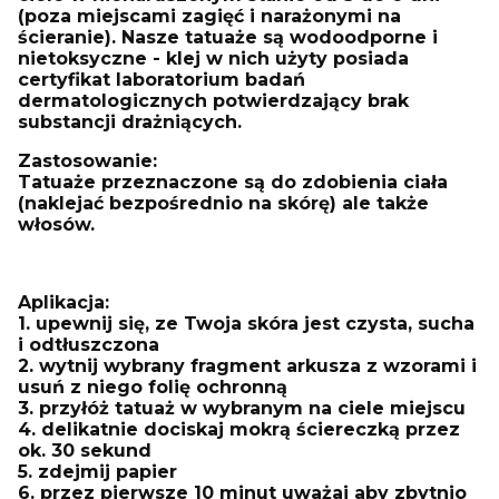
(poza miejscami zagięć i narażonymi na
ścieranie). Nasze tatuaże są wodoodporne i
nietoksyczne - klej w nich użyty posiada
certyfikat laboratorium badań
dermatologicznych potwierdzający brak
substancji drażniących.
Zastosowanie:
Tatuaże przeznaczone są do zdobienia ciała
(naklejać bezpośrednio na skórę) ale także
włosów.
Aplikacja:
1. upewnij się, ze Twoja skóra jest czysta, sucha
i odtłuszczona
2. wytnij wybrany fragment arkusza z wzorami i
usuń z niego folię ochronną
3. przyłóż tatuaż w wybranym na ciele miejscu
4. delikatnie dociskaj mokrą ściereczką przez
ok. 30 sekund
5. zdejmij papier
6. przez pierwsze 10 minut uważaj aby zbytnio