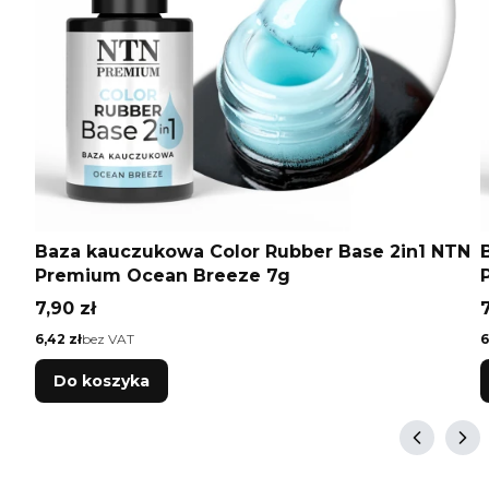
Baza kauczukowa Color Rubber Base 2in1 NTN
Premium Ocean Breeze 7g
Cena
7,90 zł
7
Cena
C
6,42 zł
bez VAT
6
Do koszyka