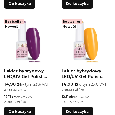
Do koszyka
Do koszyka
Bestseller
Bestseller
Nowość
Nowość
Lakier hybrydowy
Lakier hybrydowy
LED/UV Gel Polish
LED/UV Gel Polish
Purples P16
Yellows Y6 Sun Kiss
Cena brutto
Cena brutto
14,90 zł
w tym %s VAT
14,90 zł
w tym %s VAT
w tym
23%
VAT
w tym
23%
VAT
Blackberry AlleLac
AlleLac HEMA/Di-
Cena jednostkowa brutto
Cena jednostkowa brutto
2 483,33 zł / kg
2 483,33 zł / kg
HEMA/Di-HEMA Free
HEMA Free 6g
Cena netto
Cena netto
12,11 zł
bez 23% VAT
12,11 zł
bez 23% VAT
6g
Cena jednostkowa netto
Cena jednostkowa netto
2 018,97 zł / kg
2 018,97 zł / kg
Do koszyka
Do koszyka