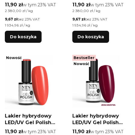
Blues Nr 503 Limited
NTN Premium Limited
Cena brutto
Cena brutto
11,90 zł
w tym %s VAT
11,90 zł
w tym %s VAT
w tym
23%
VAT
w tym
23%
VAT
Edition NTN Premium
Edition Nr 343
Cena jednostkowa brutto
Cena jednostkowa brutto
2 380,00 zł / kg
2 380,00 zł / kg
HEMA/Di-HEMA Free
HEMA/Di-HEMA Free
Cena netto
Cena netto
9,67 zł
bez 23% VAT
9,67 zł
bez 23% VAT
5g
5g
Cena jednostkowa netto
Cena jednostkowa netto
1 934,96 zł / kg
1 934,96 zł / kg
Do koszyka
Do koszyka
Nowość
Bestseller
Nowość
Lakier hybrydowy
Lakier hybrydowy
LED/UV Gel Polish
LED/UV Gel Polish
NTN Premium
Reds Nr 571 Limited
Cena brutto
Cena brutto
11,90 zł
w tym %s VAT
11,90 zł
w tym %s VAT
w tym
23%
VAT
w tym
23%
VAT