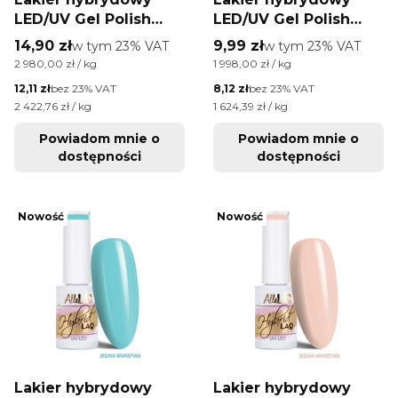
LED/UV Gel Polish
LED/UV Gel Polish
AlleLac Bossy Girl
NTN Premium
Cena brutto
Cena brutto
14,90 zł
w tym %s VAT
9,99 zł
w tym %s VAT
w tym
23%
VAT
w tym
23%
VAT
Collection Nr 90
Seductive Collection
Cena jednostkowa brutto
Cena jednostkowa brutto
2 980,00 zł / kg
1 998,00 zł / kg
HEMA/Di-HEMA Free
Nr 128 5g
Cena netto
Cena netto
12,11 zł
bez 23% VAT
8,12 zł
bez 23% VAT
5g
Cena jednostkowa netto
Cena jednostkowa netto
2 422,76 zł / kg
1 624,39 zł / kg
Powiadom mnie o
Powiadom mnie o
dostępności
dostępności
Nowość
Nowość
Lakier hybrydowy
Lakier hybrydowy