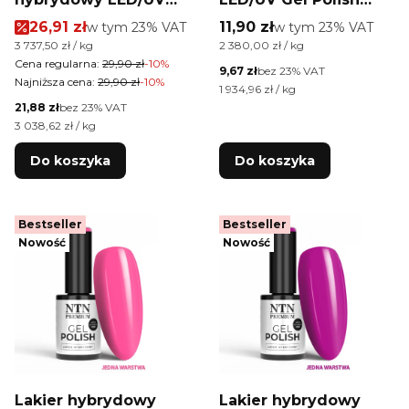
Gel Polish Molly Nails
NTN Premium Show
Cena promocyjna brutto
Cena brutto
26,91 zł
w tym %s VAT
11,90 zł
w tym %s VAT
w tym
23%
VAT
w tym
23%
VAT
Hearts & Kisses Nr 190
Collection Nr 110
Cena jednostkowa brutto
Cena jednostkowa brutto
3 737,50 zł / kg
2 380,00 zł / kg
Red Wine HEMA/Di-
HEMA/Di-HEMA Free
Cena regularna:
29,90 zł
-10%
Cena netto
9,67 zł
bez 23% VAT
HEMA Free 8g
5g
Najniższa cena:
29,90 zł
-10%
Cena jednostkowa netto
1 934,96 zł / kg
Cena netto
21,88 zł
bez 23% VAT
Cena jednostkowa netto
3 038,62 zł / kg
Do koszyka
Do koszyka
Bestseller
Bestseller
Nowość
Nowość
Lakier hybrydowy
Lakier hybrydowy