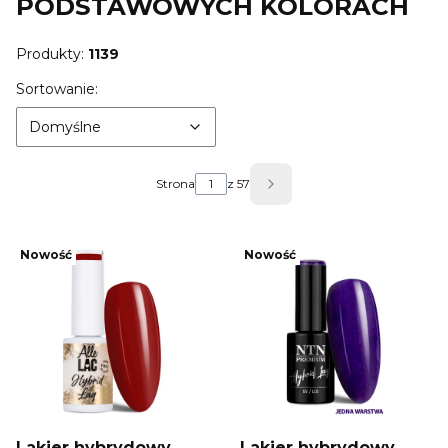
PODSTAWOWYCH KOLORACH
Produkty:
1139
Lista produktów
Domyślne
Sortowanie:
Domyślne
Strona
z 57
Następne produkty
Nowość
Nowość
Lakier hybrydowy
Lakier hybrydowy