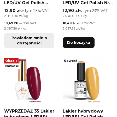
LED/UV Gel Polish
LED/UV Gel Polish Nr
AlleLac Ice Candy
69 American Dream
Cena brutto
Cena brutto
12,90 zł
w tym %s VAT
12,90 zł
w tym %s VAT
w tym
23%
VAT
w tym
23%
VAT
Collection Nr 18 5g
Collection AlleLac 5g
Cena jednostkowa brutto
Cena jednostkowa brutto
2 580,00 zł / kg
2 580,00 zł / kg
Cena netto
Cena netto
10,49 zł
bez 23% VAT
10,49 zł
bez 23% VAT
Cena jednostkowa netto
Cena jednostkowa netto
2 097,56 zł / kg
2 097,56 zł / kg
Powiadom mnie o
Do koszyka
dostępności
Okazja
Nowość
Nowość
WYPRZEDAŻ 35 Lakier
Lakier hybrydowy
hybrydowy LED/UV
LED/UV Gel Polish