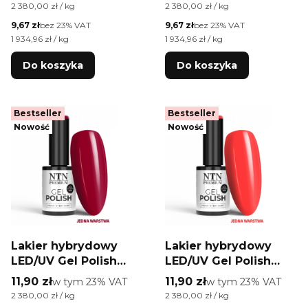
Ambrosia Collection
Edition NTN Premium
Cena jednostkowa brutto
Cena jednostkowa brutto
2 380,00 zł / kg
2 380,00 zł / kg
Nr 162 HEMA/Di-HEMA
HEMA/Di-HEMA Free
Cena netto
Cena netto
9,67 zł
bez 23% VAT
9,67 zł
bez 23% VAT
Free 5g
5g
Cena jednostkowa netto
Cena jednostkowa netto
1 934,96 zł / kg
1 934,96 zł / kg
Do koszyka
Do koszyka
Bestseller
Bestseller
Nowość
Nowość
Lakier hybrydowy
Lakier hybrydowy
LED/UV Gel Polish
LED/UV Gel Polish
Reds Nr 574 Limited
Reds Nr 573 Limited
Cena brutto
Cena brutto
11,90 zł
w tym %s VAT
11,90 zł
w tym %s VAT
w tym
23%
VAT
w tym
23%
VAT
Edition NTN Premium
Edition NTN Premium
Cena jednostkowa brutto
Cena jednostkowa brutto
2 380,00 zł / kg
2 380,00 zł / kg
HEMA/Di-HEMA Free
HEMA/Di-HEMA Free