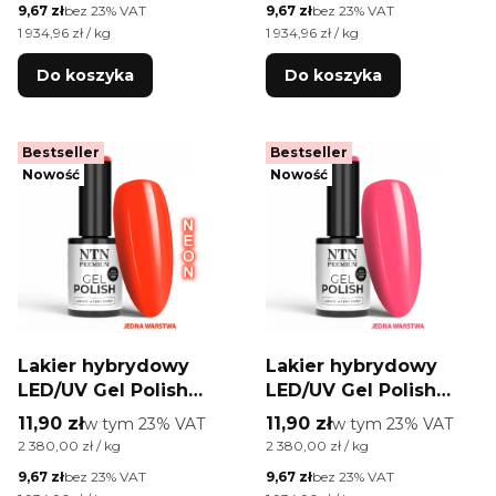
Cena netto
Cena netto
9,67 zł
bez 23% VAT
9,67 zł
bez 23% VAT
5g
5g
Cena jednostkowa netto
Cena jednostkowa netto
1 934,96 zł / kg
1 934,96 zł / kg
Do koszyka
Do koszyka
Bestseller
Bestseller
Nowość
Nowość
Lakier hybrydowy
Lakier hybrydowy
LED/UV Gel Polish
LED/UV Gel Polish
Oranges Nr 572
NTN Premium Design
Cena brutto
Cena brutto
11,90 zł
w tym %s VAT
11,90 zł
w tym %s VAT
w tym
23%
VAT
w tym
23%
VAT
Limited Edition NTN
Your Style Collection
Cena jednostkowa brutto
Cena jednostkowa brutto
2 380,00 zł / kg
2 380,00 zł / kg
Premium HEMA/Di-
Nr 39 HEMA/Di-HEMA
Cena netto
Cena netto
9,67 zł
bez 23% VAT
9,67 zł
bez 23% VAT
HEMA Free 5g
Free 5g