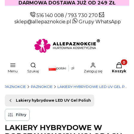
DARMOWA DOSTAWA JUŻ OD 249 ZŁ
516 140 008
/
793 730 270
sklep@allepaznokcie.pl
Grupy WhatsApp
Produkty
Otwórz wyszukiwarkę
polski
zł
Menu
Szukaj
Zaloguj się
Koszyk
LEPAZNOKCIE
PAZNOKCIE
LAKIERY HYBRYDOWE LED UV GEL POLISH
Lakiery hybrydowe LED UV Gel Polish
Filtry
LAKIERY HYBRYDOWE W