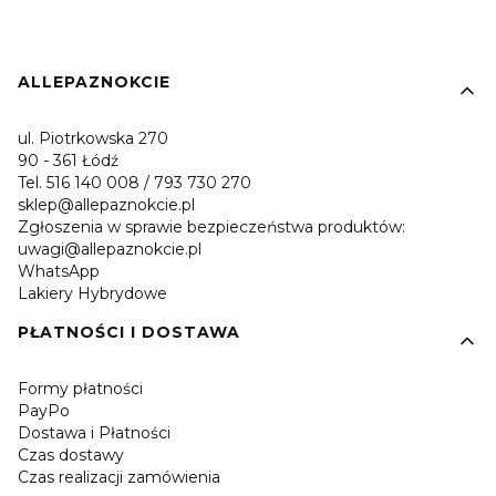
Linki w stopce
ALLEPAZNOKCIE
ul. Piotrkowska 270
90 - 361 Łódź
Tel. 516 140 008 / 793 730 270
sklep@allepaznokcie.pl
Zgłoszenia w sprawie bezpieczeństwa produktów:
uwagi@allepaznokcie.pl
WhatsApp
Lakiery Hybrydowe
PŁATNOŚCI I DOSTAWA
Formy płatności
PayPo
Dostawa i Płatności
Czas dostawy
Czas realizacji zamówienia