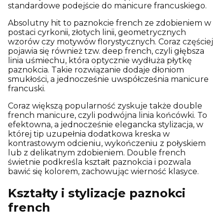
standardowe podejście do manicure francuskiego.
Absolutny hit to paznokcie french ze zdobieniem w
postaci cyrkonii, złotych linii, geometrycznych
wzorów czy motywów florystycznych. Coraz częściej
pojawia się również tzw. deep french, czyli głębsza
linia uśmiechu, która optycznie wydłuża płytkę
paznokcia. Takie rozwiązanie dodaje dłoniom
smukłości, a jednocześnie uwspółcześnia manicure
francuski.
Coraz większą popularność zyskuje także double
french manicure, czyli podwójna linia końcówki. To
efektowna, a jednocześnie elegancka stylizacja, w
której tip uzupełnia dodatkowa kreska w
kontrastowym odcieniu, wykończeniu z połyskiem
lub z delikatnym zdobieniem. Double french
świetnie podkreśla kształt paznokcia i pozwala
bawić się kolorem, zachowując wierność klasyce.
Kształty i stylizacje paznokci
french