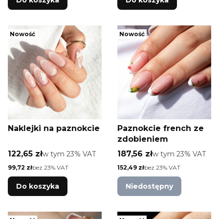
Nowość
Nowość
Naklejki na paznokcie
Paznokcie french ze
zdobieniem
Cena brutto
Cena brutto
122,65 zł
w tym %s VAT
187,56 zł
w tym %s VAT
w tym
23%
VAT
w tym
23%
VAT
Cena netto
Cena netto
99,72 zł
bez 23% VAT
152,49 zł
bez 23% VAT
Do koszyka
Niedostępny