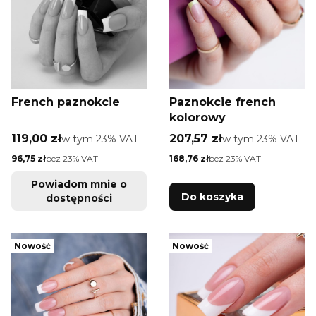
French paznokcie
Paznokcie french
kolorowy
Cena brutto
Cena brutto
119,00 zł
w tym %s VAT
207,57 zł
w tym %s VAT
w tym
23%
VAT
w tym
23%
VAT
Cena netto
Cena netto
96,75 zł
bez 23% VAT
168,76 zł
bez 23% VAT
Powiadom mnie o
Do koszyka
dostępności
Nowość
Nowość