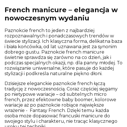
French manicure – elegancja w
nowoczesnym wydaniu
Paznokcie french to jeden z najbardziej
rozpoznawalnych i ponadczasowych trendów w
świecie stylizacji. Ich klasyczna forma, delikatna baza
i biała końcówka, od lat uznawana jest za synonim
dobrego gustu. Paznokcie french manicure
świetnie sprawdza się zarówno na co dzień, jak i
podczas specjalnych okazji, np. dla panny młodej. To
rozwiązanie uniwersalne, które pasuje do każdej
stylizacji i podkreśla naturalne piękno dłoni.
Dzisiejsze eleganckie paznokcie french łączą
tradycję z nowoczesnością. Coraz częściej sięgamy
po nietypowe wariacje – od subtelnych micro
french, przez efektowne baby boomer, kolorowe
wariacje aż po paznokcie robiące największe
wrażenie - Fantasy French. Dzięki temu każda
osoba może dopasować francuski manicure do
swojego stylu i charakteru, nie tracąc klasycznego
uroku tej techniki.