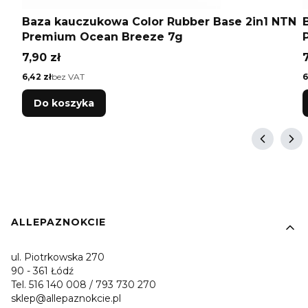
Baza kauczukowa Color Rubber Base 2in1 NTN
Premium Ocean Breeze 7g
Cena
7,90 zł
7
Cena
C
6,42 zł
bez VAT
6
Do koszyka
Linki w stopce
ALLEPAZNOKCIE
ul. Piotrkowska 270
90 - 361 Łódź
Tel. 516 140 008 / 793 730 270
sklep@allepaznokcie.pl