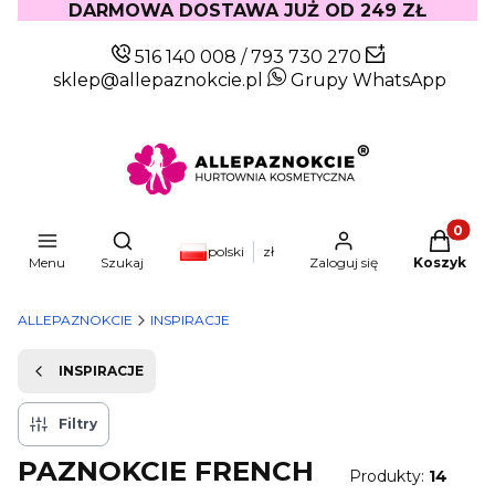
DARMOWA DOSTAWA JUŻ OD 249 ZŁ
516 140 008
/
793 730 270
sklep@allepaznokcie.pl
Grupy WhatsApp
Produkty
Otwórz wyszukiwarkę
polski
zł
Menu
Szukaj
Zaloguj się
Koszyk
ALLEPAZNOKCIE
INSPIRACJE
INSPIRACJE
Filtry
PAZNOKCIE FRENCH
Produkty:
14