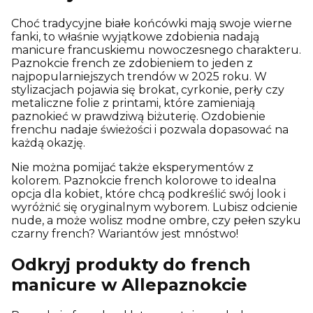
Choć tradycyjne białe końcówki mają swoje wierne
fanki, to właśnie wyjątkowe zdobienia nadają
manicure francuskiemu nowoczesnego charakteru.
Paznokcie french ze zdobieniem to jeden z
najpopularniejszych trendów w 2025 roku. W
stylizacjach pojawia się brokat, cyrkonie, perły czy
metaliczne folie z printami, które zamieniają
paznokieć w prawdziwą biżuterię. Ozdobienie
frenchu nadaje świeżości i pozwala dopasować na
każdą okazję.
Nie można pomijać także eksperymentów z
kolorem. Paznokcie french kolorowe to idealna
opcja dla kobiet, które chcą podkreślić swój look i
wyróżnić się oryginalnym wyborem. Lubisz odcienie
nude, a może wolisz modne ombre, czy pełen szyku
czarny french? Wariantów jest mnóstwo!
Odkryj produkty do french
manicure w Allepaznokcie