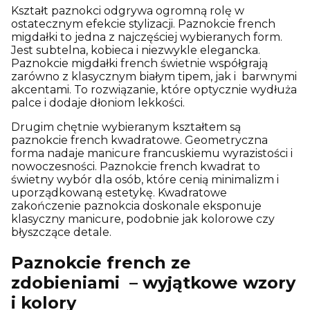
Kształt paznokci odgrywa ogromną rolę w
ostatecznym efekcie stylizacji. Paznokcie french
migdałki to jedna z najczęściej wybieranych form.
Jest subtelna, kobieca i niezwykle elegancka.
Paznokcie migdałki french świetnie współgrają
zarówno z klasycznym białym tipem, jak i barwnymi
akcentami. To rozwiązanie, które optycznie wydłuża
palce i dodaje dłoniom lekkości.
Drugim chętnie wybieranym kształtem są
paznokcie french kwadratowe. Geometryczna
forma nadaje manicure francuskiemu wyrazistości i
nowoczesności. Paznokcie french kwadrat to
świetny wybór dla osób, które cenią minimalizm i
uporządkowaną estetykę. Kwadratowe
zakończenie paznokcia doskonale eksponuje
klasyczny manicure, podobnie jak kolorowe czy
błyszczące detale.
Paznokcie french ze
zdobieniami – wyjątkowe wzory
i kolory