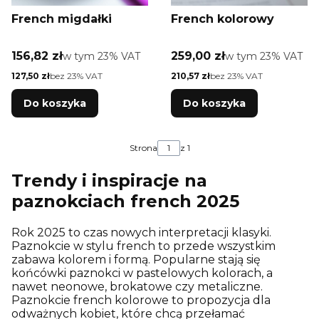
French migdałki
French kolorowy
Cena brutto
Cena brutto
156,82 zł
w tym %s VAT
259,00 zł
w tym %s VAT
w tym
23%
VAT
w tym
23%
VAT
Cena netto
Cena netto
127,50 zł
bez 23% VAT
210,57 zł
bez 23% VAT
Do koszyka
Do koszyka
Strona
z 1
Trendy i inspiracje na
paznokciach french 2025
Rok 2025 to czas nowych interpretacji klasyki.
Paznokcie w stylu french to przede wszystkim
zabawa kolorem i formą. Popularne stają się
końcówki paznokci w pastelowych kolorach, a
nawet neonowe, brokatowe czy metaliczne.
Paznokcie french kolorowe to propozycja dla
odważnych kobiet, które chcą przełamać