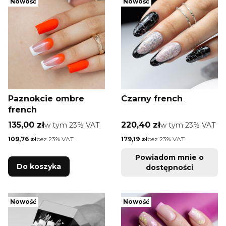
Nowość
Nowość
Paznokcie ombre
Czarny french
french
Cena brutto
Cena brutto
135,00 zł
w tym %s VAT
220,40 zł
w tym %s VAT
w tym
23%
VAT
w tym
23%
VAT
Cena netto
Cena netto
109,76 zł
bez 23% VAT
179,19 zł
bez 23% VAT
Powiadom mnie o
Do koszyka
dostępności
Nowość
Nowość