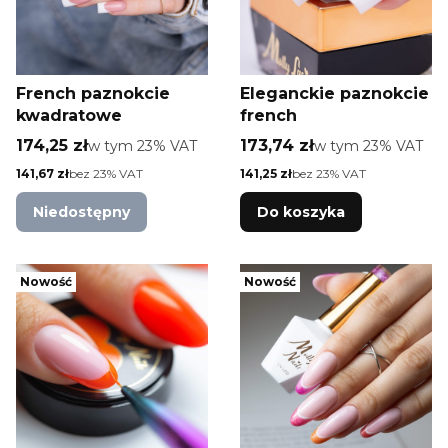
French paznokcie
Eleganckie paznokcie
kwadratowe
french
Cena brutto
Cena brutto
174,25 zł
w tym %s VAT
173,74 zł
w tym %s VAT
w tym
23%
VAT
w tym
23%
VAT
Cena netto
Cena netto
141,67 zł
bez 23% VAT
141,25 zł
bez 23% VAT
Niedostępny
Do koszyka
Nowość
Nowość