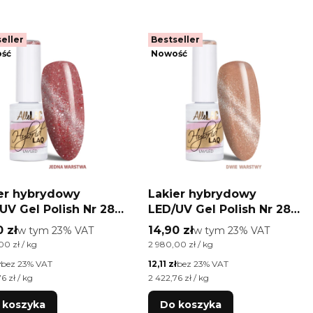
eller
Bestseller
ść
Nowość
er hybrydowy
Lakier hybrydowy
UV Gel Polish Nr 287
LED/UV Gel Polish Nr 286
Eye Limited Edition
Cat Eye Limited Edition
 brutto
Cena brutto
0 zł
w tym %s VAT
14,90 zł
w tym %s VAT
w tym
23%
VAT
w tym
23%
VAT
Lac 5g
AlleLac 5g
ednostkowa brutto
Cena jednostkowa brutto
00 zł / kg
2 980,00 zł / kg
etto
Cena netto
ł
bez 23% VAT
12,11 zł
bez 23% VAT
ednostkowa netto
Cena jednostkowa netto
6 zł / kg
2 422,76 zł / kg
 koszyka
Do koszyka