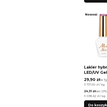
Nowość
Lakier hy
LED/UV Gel
Eye Glacie
Cena brutt
29,90 zł
w t
w 
Mauve Moll
Cena jednostkow
3 737,50 zł / kg
HEMA/Di-H
Cena netto
24,31 zł
bez 23%
Cena jednostkow
3 038,62 zł / kg
Do koszy