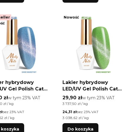
eller
Nowość
ść
er hybrydowy
Lakier hybrydowy
UV Gel Polish Cat
LED/UV Gel Polish Cat
Crystal Water Nr 262
Eye Crystal Water Nr 261
 brutto
Cena brutto
0 zł
w tym %s VAT
29,90 zł
w tym %s VAT
w tym
23%
VAT
w tym
23%
VAT
 Molly Nails HEMA/Di-
Pistachio Molly Nails
ednostkowa brutto
Cena jednostkowa brutto
0 zł / kg
3 737,50 zł / kg
A Free 8g
HEMA/Di-HEMA Free 8g
etto
Cena netto
zł
bez 23% VAT
24,31 zł
bez 23% VAT
ednostkowa netto
Cena jednostkowa netto
2 zł / kg
3 038,62 zł / kg
 koszyka
Do koszyka