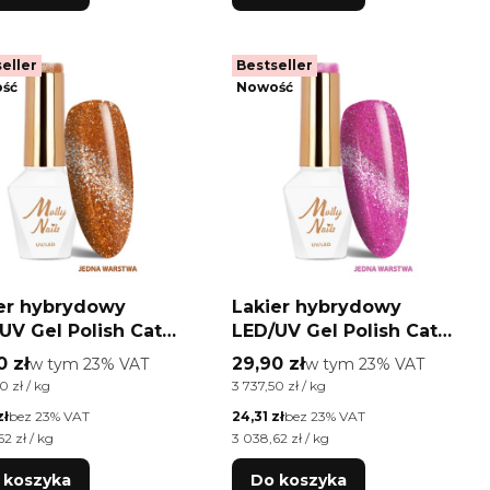
eller
Bestseller
ść
Nowość
er hybrydowy
Lakier hybrydowy
UV Gel Polish Cat
LED/UV Gel Polish Cat
Glacier Crush Nr 255
Eye Glacier Crush Nr 254
 brutto
Cena brutto
0 zł
w tym %s VAT
29,90 zł
w tym %s VAT
w tym
23%
VAT
w tym
23%
VAT
er Molly Nails
Fuchsia Molly Nails
ednostkowa brutto
Cena jednostkowa brutto
0 zł / kg
3 737,50 zł / kg
A/Di-HEMA Free 8g
HEMA/Di-HEMA Free 8g
etto
Cena netto
zł
bez 23% VAT
24,31 zł
bez 23% VAT
ednostkowa netto
Cena jednostkowa netto
2 zł / kg
3 038,62 zł / kg
 koszyka
Do koszyka