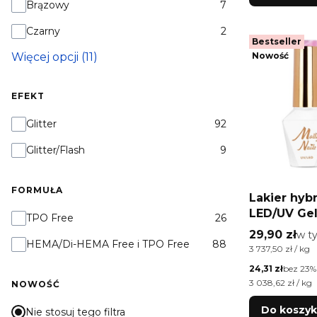
KOLOR
Brązowy
7
Czarny
2
Bestseller
Więcej opcji (11)
Nowość
EFEKT
EFEKT
Glitter
92
Glitter/Flash
9
FORMUŁA
Lakier hy
LED/UV Gel
Formuła
TPO Free
26
Eye Crysta
Cena brutt
29,90 zł
w t
w 
HEMA/Di-HEMA Free i TPO Free
88
Blush Molly
Cena jednostkow
3 737,50 zł / kg
HEMA/Di-H
Cena netto
24,31 zł
bez 23%
Cena jednostkow
3 038,62 zł / kg
NOWOŚĆ
Do koszy
Nie stosuj tego filtra