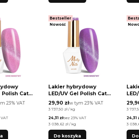
Bestseller
Bests
Nowość
Nowo
brydowy
Lakier hybrydowy
Laki
 Polish Cat
LED/UV Gel Polish Cat
LED/
l Water Nr 264
Eye Crystal Water Nr 263
Eye 
o
Cena brutto
Cena
ym %s VAT
29,90 zł
w tym %s VAT
29,9
tym
23%
VAT
w tym
23%
VAT
 Nails
Plum Molly Nails
Mist
a brutto
Cena jednostkowa brutto
Cena j
3 737,50 zł / kg
3 737,5
EMA Free 8g
HEMA/Di-HEMA Free 8g
HEM
Cena netto
Cena n
 VAT
24,31 zł
bez 23% VAT
24,31 
a netto
Cena jednostkowa netto
Cena j
3 038,62 zł / kg
3 038,6
ka
Do koszyka
Do