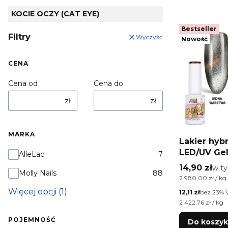
KOCIE OCZY (CAT EYE)
Bestseller
Filtry
Wyczyść
Nowość
CENA
Cena od
Cena do
zł
zł
MARKA
Lakier hy
LED/UV Gel
Marka
AlleLac
7
Cat Eye Li
Cena brutt
14,90 zł
w t
w t
Molly Nails
88
AlleLac 5g
Cena jednostkow
2 980,00 zł / kg
Więcej opcji (1)
Cena netto
12,11 zł
bez 23% 
Cena jednostkow
2 422,76 zł / kg
POJEMNOŚĆ
Do koszy