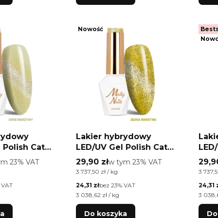
Nowość
Bests
Nowo
brydowy
Lakier hybrydowy
Laki
 Polish Cat
LED/UV Gel Polish Cat
LED/
l Water Nr 260
Eye Glacier Crush Nr 256
Eye 
o
Cena brutto
Cena
ym %s VAT
29,90 zł
w tym %s VAT
29,9
tym
23%
VAT
w tym
23%
VAT
 Molly Nails
Golden Molly Nails
Copp
a brutto
Cena jednostkowa brutto
Cena j
3 737,50 zł / kg
3 737,5
EMA Free 8g
HEMA/Di-HEMA Free 8g
HEM
Cena netto
Cena n
 VAT
24,31 zł
bez 23% VAT
24,31 
a netto
Cena jednostkowa netto
Cena j
3 038,62 zł / kg
3 038,6
ka
Do koszyka
Do