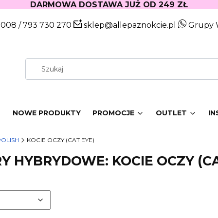
DARMOWA DOSTAWA JUŻ OD 249 ZŁ
 008
/
793 730 270
sklep@allepaznokcie.pl
Grupy 
W
NOWE PRODUKTY
PROMOCJE
OUTLET
IN
POLISH
KOCIE OCZY (CAT EYE)
RY HYBRYDOWE: KOCIE OCZY (CA
roduktów
omyślne