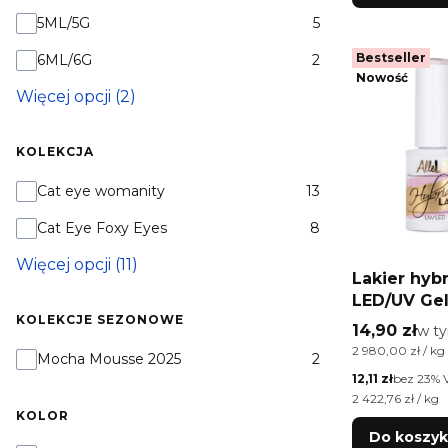
Pojemność
5ML/5G
5
Bestseller
6ML/6G
2
Nowość
Więcej opcji (2)
KOLEKCJA
Kolekcja
Cat eye womanity
13
Cat Eye Foxy Eyes
8
Więcej opcji (11)
Lakier hy
LED/UV Gel
KOLEKCJE SEZONOWE
Cat Eye Li
Cena brutt
14,90 zł
w t
w t
AlleLac 5g
Cena jednostkow
2 980,00 zł / kg
KOLEKCJE SEZONOWE
Mocha Mousse 2025
2
Cena netto
12,11 zł
bez 23% 
Cena jednostkow
2 422,76 zł / kg
KOLOR
Do koszy