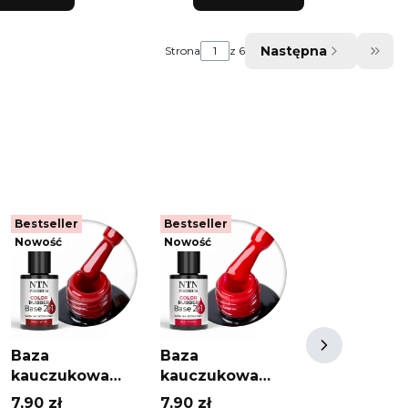
Następna
Strona
z 6
Prze
Bestseller
Bestseller
Bestseller
Nowość
Nowość
Nowość
Baza
Baza
Zestaw Do
kauczukowa
kauczukowa
Paznokci 10
Color Rubber
Color Rubber
Lakier
Cena
Cena
Cena
7,90 zł
7,90 zł
99,99 zł