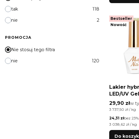
tak
118
Bestseller
nie
2
Nowość
PROMOCJA
Nie stosuj tego filtra
nie
120
Lakier hy
LED/UV Gel
Eye Crysta
Cena brutt
29,90 zł
w t
w 
Champagne
Cena jednostkow
3 737,50 zł / kg
HEMA/Di-H
Cena netto
24,31 zł
bez 23%
Cena jednostkow
3 038,62 zł / kg
Do koszy