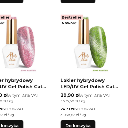
eller
Bestseller
ść
Nowość
er hybrydowy
Lakier hybrydowy
UV Gel Polish Cat
LED/UV Gel Polish Cat
Glacier Crush Nr 251
Eye Glacier Crush Nr 250
 brutto
Cena brutto
0 zł
w tym %s VAT
29,90 zł
w tym %s VAT
w tym
23%
VAT
w tym
23%
VAT
 Molly Nails
Emerald Molly Nails
ednostkowa brutto
Cena jednostkowa brutto
0 zł / kg
3 737,50 zł / kg
A/Di-HEMA Free 8g
HEMA/Di-HEMA Free 8g
etto
Cena netto
zł
bez 23% VAT
24,31 zł
bez 23% VAT
ednostkowa netto
Cena jednostkowa netto
2 zł / kg
3 038,62 zł / kg
 koszyka
Do koszyka