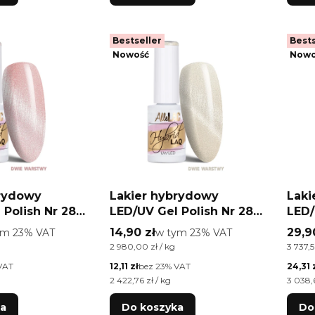
Bestseller
Bests
Nowość
Nowo
brydowy
Lakier hybrydowy
Laki
 Polish Nr 285
LED/UV Gel Polish Nr 284
LED/
mited Edition
Cat Eye Limited Edition
Eye 
o
Cena brutto
Cena
ym %s VAT
14,90 zł
w tym %s VAT
29,9
ym
23%
VAT
w tym
23%
VAT
AlleLac 5g
Nude
a brutto
Cena jednostkowa brutto
Cena j
2 980,00 zł / kg
3 737,5
HEM
Cena netto
Cena n
VAT
12,11 zł
bez 23% VAT
24,31 
a netto
Cena jednostkowa netto
Cena j
2 422,76 zł / kg
3 038,6
ka
Do koszyka
Do