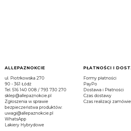
 50 szt
diagnostyczne i
diagnostyczne i
Nai
Cena
Cena
Cena
VAT
23,06 zł
bez VAT
23,06 zł
bez VAT
16,18
ochronne
ochronne
Sta
Beaute Luxe
Beaute Luxe
Ch
zyka
Do koszyka
Do koszyka
D
rozmiar M złote
rozmiar M
fio
50 szt
perłowe 50 szt
10m
Linki w stopce
ALLEPAZNOKCIE
PŁATNOŚCI I DOS
ul. Piotrkowska 270
Formy płatności
90 - 361 Łódź
PayPo
Tel. 516 140 008 / 793 730 270
Dostawa i Płatności
sklep@allepaznokcie.pl
Czas dostawy
Zgłoszenia w sprawie
Czas realizacji zamówie
bezpieczeństwa produktów:
uwagi@allepaznokcie.pl
WhatsApp
Lakiery Hybrydowe