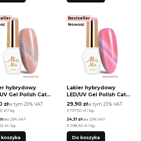
eller
Bestseller
ść
Nowość
er hybrydowy
Lakier hybrydowy
UV Gel Polish Cat
LED/UV Gel Polish Cat
Crystal Water Nr 266
Eye Crystal Water Nr 265
 brutto
Cena brutto
0 zł
w tym %s VAT
29,90 zł
w tym %s VAT
w tym
23%
VAT
w tym
23%
VAT
 Molly Nails
Berry Molly Nails
ednostkowa brutto
Cena jednostkowa brutto
0 zł / kg
3 737,50 zł / kg
A/Di-HEMA Free 8g
HEMA/Di-HEMA Free 8g
etto
Cena netto
zł
bez 23% VAT
24,31 zł
bez 23% VAT
ednostkowa netto
Cena jednostkowa netto
2 zł / kg
3 038,62 zł / kg
 koszyka
Do koszyka