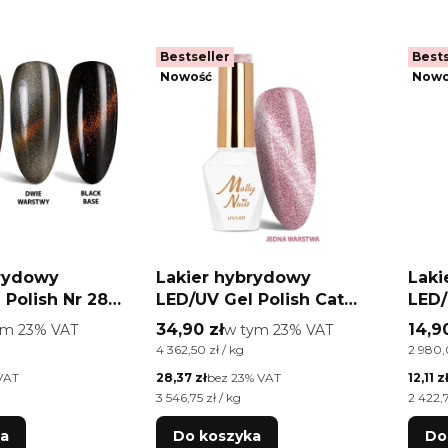
Bestseller
Bests
Nowość
Nowo
brydowy
Lakier hybrydowy
Laki
 Polish Nr 288
LED/UV Gel Polish Cat
LED/
mited Edition
Eye Womanity Nr 441
Cat 
o
Cena brutto
Cena
ym %s VAT
34,90 zł
w tym %s VAT
14,9
ym
23%
VAT
w tym
23%
VAT
Lipstick Molly Nails
Alle
a brutto
Cena jednostkowa brutto
Cena j
4 362,50 zł / kg
2 980,
HEMA/Di-HEMA Free 8g
Cena netto
Cena n
VAT
28,37 zł
bez 23% VAT
12,11 z
a netto
Cena jednostkowa netto
Cena j
3 546,75 zł / kg
2 422,7
ka
Do koszyka
Do