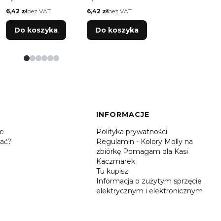
Base 2in1 NTN
Base 2in1 NTN
Hybrydowy
Cena
Cena
Cena
6,42 zł
bez VAT
6,42 zł
bez VAT
81,29 zł
bez VAT
Premium Ruby
Premium Red
MOLLYLAC +
Wine 7g
Crush 7g
Lampa LED/
Do koszyka
Do koszyka
Do koszyka
BQ-L8
INFORMACJE
je
Polityka prywatności
ać?
Regulamin - Kolory Molly na
zbiórkę Pomagam dla Kasi
Kaczmarek
Tu kupisz
Informacja o zużytym sprzęcie
elektrycznym i elektronicznym