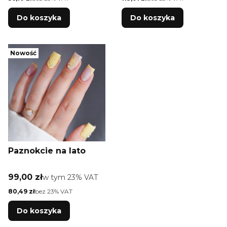
Do koszyka
Do koszyka
Nowość
Paznokcie na lato
Cena brutto
99,00 zł
w tym %s VAT
w tym
23%
VAT
Cena netto
80,49 zł
bez 23% VAT
Do koszyka