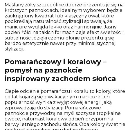
Maślany żółty szczególnie dobrze prezentuje się na
krótszych paznokciach. Idealnym wyborem będzie
zaokrąglony kwadrat lub klasyczny owal, które
podkreślają naturalność stylizacji i sprawiają, że
manicure wygląda lekko oraz harmonijnie. Jasny
odcień żółci na takich formach daje efekt świeżości i
subtelności, dzięki czemu dłonie prezentują się
bardzo estetycznie nawet przy minimalistycznej
stylizacji.
Pomarańczowy i koralowy –
pomysł na paznokcie
inspirowany zachodem słońca
Ciepłe odcienie pomarańczu i koralu to kolory, które
od lat kojarzą się z wakacyjnym manicure. Ich
popularność wynika z wyjątkowej energii, jaką
wprowadzają do stylizacji. Pomarańczowe
paznokcie przywodzą na myśl soczyste tropikalne
owoce, natomiast koralowy odcień przypomina
barwy letniego zachodu słońca. Oba kolory świetnie
podkreślają opaleniznę i dodają dłoniom