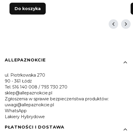
Do koszyka
Linki w stopce
ALLEPAZNOKCIE
ul. Piotrkowska 270
90 - 361 Łódź
Tel. 516 140 008 / 793 730 270
sklep@allepaznokcie.pl
Zgłoszenia w sprawie bezpieczeństwa produktów:
uwagi@allepaznokcie.pl
WhatsApp
Lakiery Hybrydowe
PŁATNOŚCI I DOSTAWA