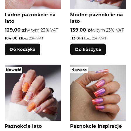
Ładne paznokcie na
Modne paznokcie na
lato
lato
Cena brutto
Cena brutto
129,00 zł
w tym %s VAT
139,00 zł
w tym %s VAT
w tym
23%
VAT
w tym
23%
VAT
Cena netto
Cena netto
104,88 zł
bez 23% VAT
113,01 zł
bez 23% VAT
Do koszyka
Do koszyka
Nowość
Nowość
Paznokcie lato
Paznokcie inspiracje