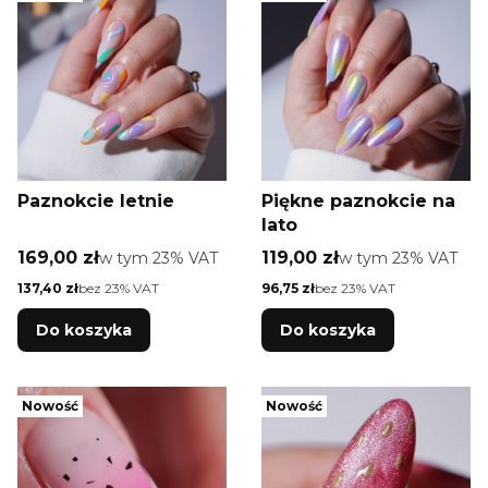
Paznokcie letnie
Piękne paznokcie na
lato
Cena brutto
Cena brutto
169,00 zł
w tym %s VAT
119,00 zł
w tym %s VAT
w tym
23%
VAT
w tym
23%
VAT
Cena netto
Cena netto
137,40 zł
bez 23% VAT
96,75 zł
bez 23% VAT
Do koszyka
Do koszyka
Nowość
Nowość