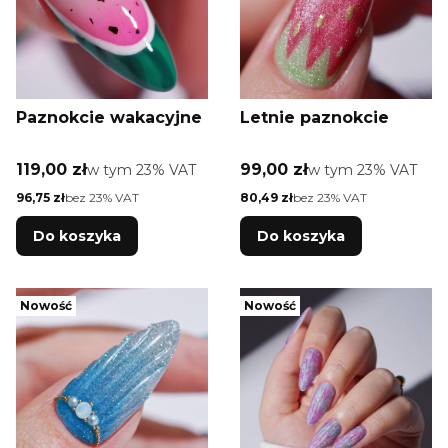
Paznokcie wakacyjne
Letnie paznokcie
Cena brutto
Cena brutto
119,00 zł
w tym %s VAT
99,00 zł
w tym %s VAT
w tym
23%
VAT
w tym
23%
VAT
Cena netto
Cena netto
96,75 zł
bez 23% VAT
80,49 zł
bez 23% VAT
Do koszyka
Do koszyka
Nowość
Nowość