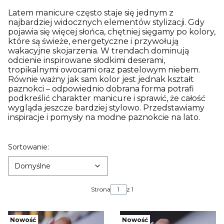
Latem manicure często staje się jednym z
najbardziej widocznych elementów stylizacji. Gdy
pojawia się więcej słońca, chętniej sięgamy po kolory,
które są świeże, energetyczne i przywołują
wakacyjne skojarzenia. W trendach dominują
odcienie inspirowane słodkimi deserami,
tropikalnymi owocami oraz pastelowym niebem.
Równie ważny jak sam kolor jest jednak kształt
paznokci – odpowiednio dobrana forma potrafi
podkreślić charakter manicure i sprawić, że całość
wygląda jeszcze bardziej stylowo. Przedstawiamy
inspiracje i pomysły na modne paznokcie na lato.
Lista produktów
Domyślne
Sortowanie:
Domyślne
Strona
z 1
Nowość
Nowość