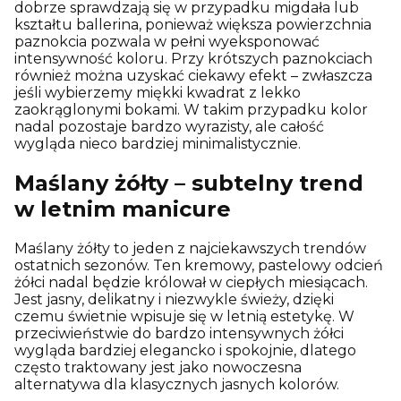
dobrze sprawdzają się w przypadku migdała lub
kształtu ballerina, ponieważ większa powierzchnia
paznokcia pozwala w pełni wyeksponować
intensywność koloru. Przy krótszych paznokciach
również można uzyskać ciekawy efekt – zwłaszcza
jeśli wybierzemy miękki kwadrat z lekko
zaokrąglonymi bokami. W takim przypadku kolor
nadal pozostaje bardzo wyrazisty, ale całość
wygląda nieco bardziej minimalistycznie.
Maślany żółty – subtelny trend
w letnim manicure
Maślany żółty to jeden z najciekawszych trendów
ostatnich sezonów. Ten kremowy, pastelowy odcień
żółci nadal będzie królował w ciepłych miesiącach.
Jest jasny, delikatny i niezwykle świeży, dzięki
czemu świetnie wpisuje się w letnią estetykę. W
przeciwieństwie do bardzo intensywnych żółci
wygląda bardziej elegancko i spokojnie, dlatego
często traktowany jest jako nowoczesna
alternatywa dla klasycznych jasnych kolorów.