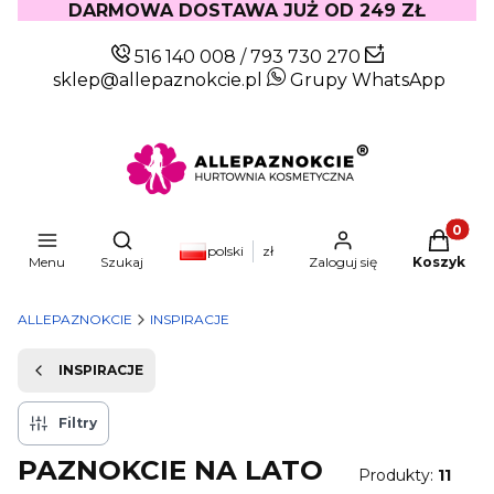
DARMOWA DOSTAWA JUŻ OD 249 ZŁ
516 140 008
/
793 730 270
sklep@allepaznokcie.pl
Grupy WhatsApp
Produkty
Otwórz wyszukiwarkę
polski
zł
Menu
Szukaj
Zaloguj się
Koszyk
ALLEPAZNOKCIE
INSPIRACJE
INSPIRACJE
Filtry
PAZNOKCIE NA LATO
Produkty:
11