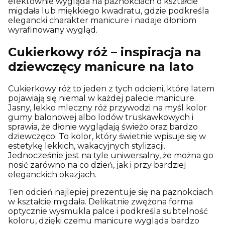
efektownie wygląda na paznokciach o kształcie
migdała lub miękkiego kwadratu, gdzie podkreśla
elegancki charakter manicure i nadaje dłoniom
wyrafinowany wygląd.
Cukierkowy róż – inspiracja na
dziewczęcy manicure na lato
Cukierkowy róż to jeden z tych odcieni, które latem
pojawiają się niemal w każdej palecie manicure.
Jasny, lekko mleczny róż przywodzi na myśl kolor
gumy balonowej albo lodów truskawkowych i
sprawia, że dłonie wyglądają świeżo oraz bardzo
dziewczęco. To kolor, który świetnie wpisuje się w
estetykę lekkich, wakacyjnych stylizacji.
Jednocześnie jest na tyle uniwersalny, że można go
nosić zarówno na co dzień, jak i przy bardziej
eleganckich okazjach.
Ten odcień najlepiej prezentuje się na paznokciach
w kształcie migdała. Delikatnie zwężona forma
optycznie wysmukla palce i podkreśla subtelność
koloru, dzięki czemu manicure wygląda bardzo