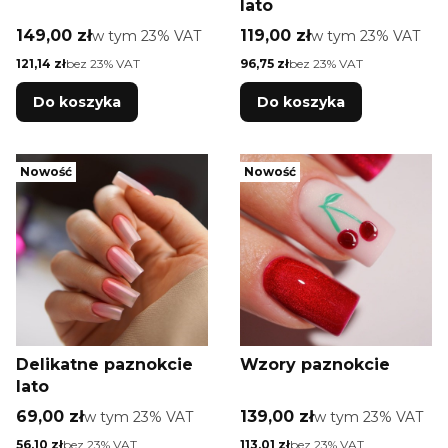
lato
Cena brutto
Cena brutto
149,00 zł
w tym %s VAT
119,00 zł
w tym %s VAT
w tym
23%
VAT
w tym
23%
VAT
Cena netto
Cena netto
121,14 zł
bez 23% VAT
96,75 zł
bez 23% VAT
Do koszyka
Do koszyka
Nowość
Nowość
Delikatne paznokcie
Wzory paznokcie
lato
Cena brutto
Cena brutto
69,00 zł
w tym %s VAT
139,00 zł
w tym %s VAT
w tym
23%
VAT
w tym
23%
VAT
Cena netto
Cena netto
56,10 zł
bez 23% VAT
113,01 zł
bez 23% VAT