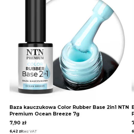
Baza kauczukowa Color Rubber Base 2in1 NTN
Premium Ocean Breeze 7g
Cena
7,90 zł
7
Cena
C
6,42 zł
bez VAT
6