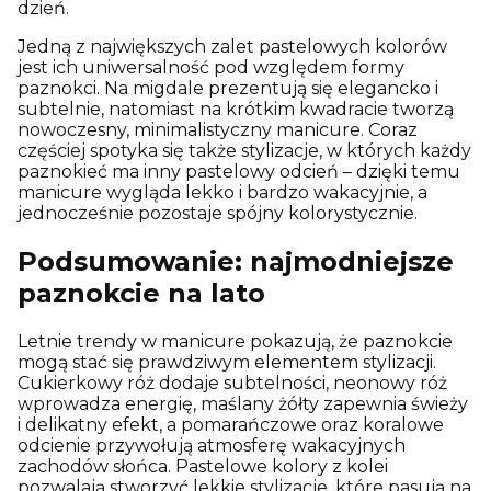
dzień.
Jedną z największych zalet pastelowych kolorów
jest ich uniwersalność pod względem formy
paznokci. Na migdale prezentują się elegancko i
subtelnie, natomiast na krótkim kwadracie tworzą
nowoczesny, minimalistyczny manicure. Coraz
częściej spotyka się także stylizacje, w których każdy
paznokieć ma inny pastelowy odcień – dzięki temu
manicure wygląda lekko i bardzo wakacyjnie, a
jednocześnie pozostaje spójny kolorystycznie.
Podsumowanie: najmodniejsze
paznokcie na lato
Letnie trendy w manicure pokazują, że paznokcie
mogą stać się prawdziwym elementem stylizacji.
Cukierkowy róż dodaje subtelności, neonowy róż
wprowadza energię, maślany żółty zapewnia świeży
i delikatny efekt, a pomarańczowe oraz koralowe
odcienie przywołują atmosferę wakacyjnych
zachodów słońca. Pastelowe kolory z kolei
pozwalają stworzyć lekkie stylizacje, które pasują na