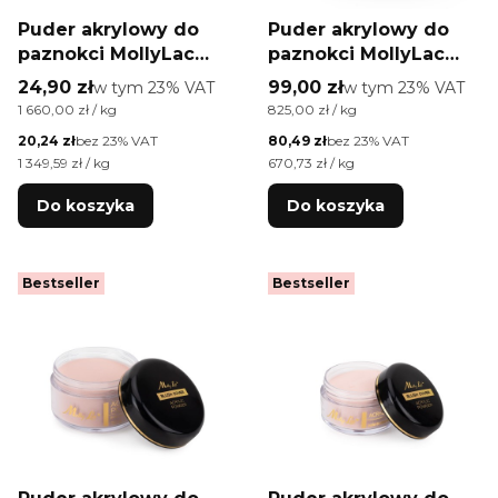
Puder akrylowy do
Puder akrylowy do
paznokci MollyLac
paznokci MollyLac
Acrylic Powder
Acrylic Powder Blush
Cena brutto
Cena brutto
24,90 zł
w tym %s VAT
99,00 zł
w tym %s VAT
w tym
23%
VAT
w tym
23%
VAT
Apricot Cover 15 g
Cover 120 g
Cena jednostkowa brutto
Cena jednostkowa brutto
1 660,00 zł / kg
825,00 zł / kg
Cena netto
Cena netto
20,24 zł
bez 23% VAT
80,49 zł
bez 23% VAT
Cena jednostkowa netto
Cena jednostkowa netto
1 349,59 zł / kg
670,73 zł / kg
Do koszyka
Do koszyka
Bestseller
Bestseller