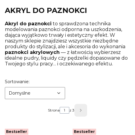
AKRYL DO PAZNOKCI
Akryl do paznokci
to sprawdzona technika
modelowania paznokci odporna na uszkodzenia,
dająca wyjątkowo trwały i estetyczny efekt. W
naszym sklepie znajdziesz wszystkie niezbędne
produkty do stylizacji, ale i akcesoria do wykonania
paznokci akrylowych
— z łatwością wybierzesz
idealne pudry, liquidy czy pędzelki dopasowane do
Twojego stylu pracy… i oczekiwanego efektu.
Lista produktów
Domyślne
Sortowanie:
Domyślne
Strona
z 3
Następne produkty
Bestseller
Bestseller