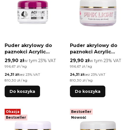
Puder akrylowy do
Puder akrylowy do
paznokci Acrylic
paznokci Acrylic
Powder
Powder
Cena brutto
Cena brutto
29,90 zł
w tym %s VAT
29,90 zł
w tym %s VAT
w tym
23%
VAT
w tym
23%
VAT
Allepaznokcie clear
Allepaznokcie Pink
Cena jednostkowa brutto
Cena jednostkowa brutto
996,67 zł / kg
996,67 zł / kg
30g Nr 1
Light 30g Nr 3
Cena netto
Cena netto
24,31 zł
bez 23% VAT
24,31 zł
bez 23% VAT
Cena jednostkowa netto
Cena jednostkowa netto
810,30 zł / kg
810,30 zł / kg
Do koszyka
Do koszyka
Okazja
Bestseller
Bestseller
Nowość