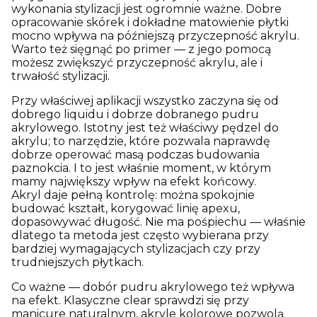
wykonania stylizacji jest ogromnie ważne. Dobre
opracowanie skórek i dokładne matowienie płytki
mocno wpływa na późniejszą przyczepność akrylu.
Warto też sięgnąć po primer — z jego pomocą
możesz zwiększyć przyczepność akrylu, ale i
trwałość stylizacji.
Przy właściwej aplikacji wszystko zaczyna się od
dobrego liquidu i dobrze dobranego pudru
akrylowego. Istotny jest też właściwy pędzel do
akrylu; to narzędzie, które pozwala naprawdę
dobrze operować masą podczas budowania
paznokcia. I to jest właśnie moment, w którym
mamy największy wpływ na efekt końcowy.
Akryl daje pełną kontrolę: można spokojnie
budować kształt, korygować linię apexu,
dopasowywać długość. Nie ma pośpiechu — właśnie
dlatego ta metoda jest często wybierana przy
bardziej wymagających stylizacjach czy przy
trudniejszych płytkach.
Co ważne — dobór pudru akrylowego też wpływa
na efekt. Klasyczne clear sprawdzi się przy
manicure naturalnym, akryle kolorowe pozwolą