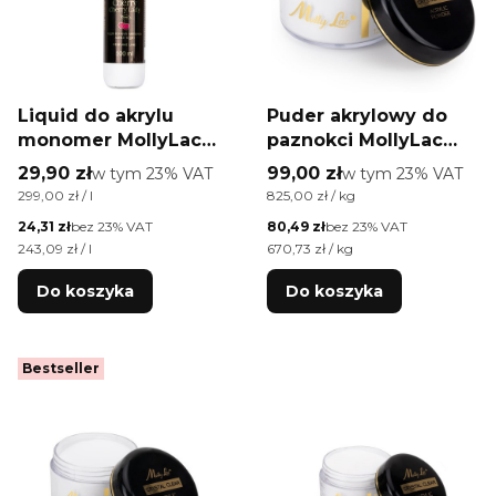
Liquid do akrylu
Puder akrylowy do
monomer MollyLac
paznokci MollyLac
Cherry Cherry Lady o
Acrylic Powder
Cena brutto
Cena brutto
29,90 zł
w tym %s VAT
99,00 zł
w tym %s VAT
w tym
23%
VAT
w tym
23%
VAT
zapachu wiśni 100 ml
Crystal Clear 120 g
Cena jednostkowa brutto
Cena jednostkowa brutto
299,00 zł / l
825,00 zł / kg
Cena netto
Cena netto
24,31 zł
bez 23% VAT
80,49 zł
bez 23% VAT
Cena jednostkowa netto
Cena jednostkowa netto
243,09 zł / l
670,73 zł / kg
Do koszyka
Do koszyka
Bestseller