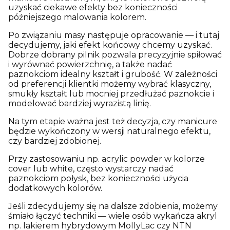
uzyskać ciekawe efekty bez konieczności
późniejszego malowania kolorem.
Po związaniu masy następuje opracowanie — i tutaj
decydujemy, jaki efekt końcowy chcemy uzyskać.
Dobrze dobrany pilnik pozwala precyzyjnie spiłować
i wyrównać powierzchnię, a także nadać
paznokciom idealny kształt i grubość. W zależności
od preferencji klientki możemy wybrać klasyczny,
smukły kształt lub mocniej przedłużać paznokcie i
modelować bardziej wyrazistą linię.
Na tym etapie ważna jest też decyzja, czy manicure
będzie wykończony w wersji naturalnego efektu,
czy bardziej zdobionej.
Przy zastosowaniu np. acrylic powder w kolorze
cover lub white, często wystarczy nadać
paznokciom połysk, bez konieczności użycia
dodatkowych kolorów.
Jeśli zdecydujemy się na dalsze zdobienia, możemy
śmiało łączyć techniki — wiele osób wykańcza akryl
np. lakierem hybrydowym MollyLac czy NTN