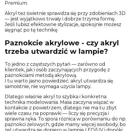
Premium.
Akryl też świetnie sprawdza się przy zdobieniach 3D
— jest wyjątkowo trwały i dobrze trzyma formę.
Jeśli lubisz efektowne stylizacje, spokojnie możesz
sięgnąć po tę technikę
Paznokcie akrylowe - czy akryl
trzeba utwardzić w lampie?
To jedno z częstszych pytań — zarówno od
klientek, jak i osób zaczynających przygodę z
paznokciami metodą akrylową.
I tu warto jasno powiedzieć: akryl utwardza się
samoistnie, nie wymaga użycia lampy.
Dlatego właśnie akryl to szybka i konkretna
technika modelowania. Masa zaczyna wiązać w
kontakcie z powietrzem, dlatego nie ma tu zbyt
wiele czasu na poprawki — liczy się precyzja i
sprawna ręka. To spora różnica w porównaniu do np.
paznokci żelowych, gdzie mamy więcej swobody, bo
żel utwardza się dopiero w lampie LED/UV i dopóki