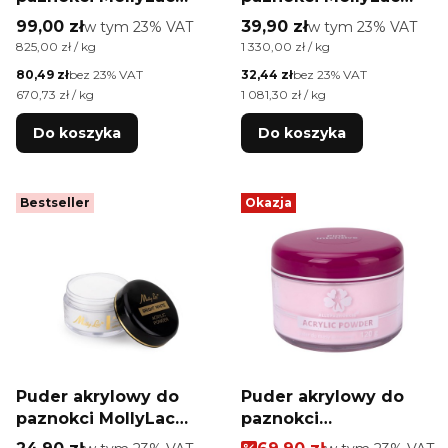
Acrylic Powder Bright
Acrylic Powder Bright
Cena brutto
Cena brutto
99,00 zł
w tym %s VAT
39,90 zł
w tym %s VAT
w tym
23%
VAT
w tym
23%
VAT
White 120 g
White 30 g
Cena jednostkowa brutto
Cena jednostkowa brutto
825,00 zł / kg
1 330,00 zł / kg
Cena netto
Cena netto
80,49 zł
bez 23% VAT
32,44 zł
bez 23% VAT
Cena jednostkowa netto
Cena jednostkowa netto
670,73 zł / kg
1 081,30 zł / kg
Do koszyka
Do koszyka
Bestseller
Okazja
Puder akrylowy do
Puder akrylowy do
paznokci MollyLac
paznokci
Acrylic Powder Bright
Allepaznokcie Pink
Cena brutto
Cena promocyjna brutt
w tym %s VAT
w tym %s VAT