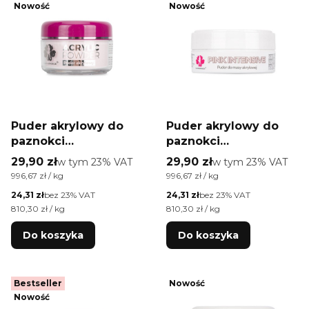
Nowość
Nowość
Puder akrylowy do
Puder akrylowy do
paznokci
paznokci
Allepaznokcie Pink
Allepaznokcie Pink
Cena brutto
Cena brutto
29,90 zł
w tym %s VAT
29,90 zł
w tym %s VAT
w tym
23%
VAT
w tym
23%
VAT
Medium Acrylic
Intensive Acrylic
Cena jednostkowa brutto
Cena jednostkowa brutto
996,67 zł / kg
996,67 zł / kg
Powder 30g Nr 4
Powder 30g Nr 5
Cena netto
Cena netto
24,31 zł
bez 23% VAT
24,31 zł
bez 23% VAT
Cena jednostkowa netto
Cena jednostkowa netto
810,30 zł / kg
810,30 zł / kg
Do koszyka
Do koszyka
Bestseller
Nowość
Nowość