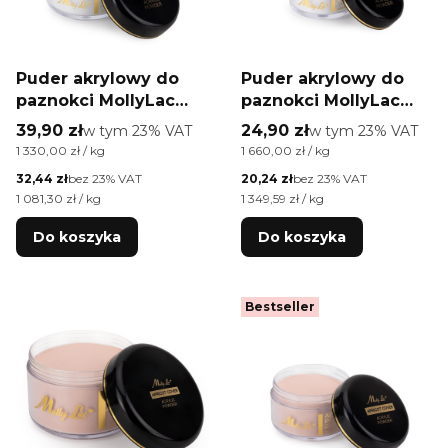
Puder akrylowy do
Puder akrylowy do
paznokci MollyLac
paznokci MollyLac
Acrylic Powder
Acrylic Powder
Cena brutto
Cena brutto
39,90 zł
w tym %s VAT
24,90 zł
w tym %s VAT
w tym
23%
VAT
w tym
23%
VAT
Crystal Clear 30 g
Crystal Clear 15 g
Cena jednostkowa brutto
Cena jednostkowa brutto
1 330,00 zł / kg
1 660,00 zł / kg
Cena netto
Cena netto
32,44 zł
bez 23% VAT
20,24 zł
bez 23% VAT
Cena jednostkowa netto
Cena jednostkowa netto
1 081,30 zł / kg
1 349,59 zł / kg
Do koszyka
Do koszyka
Bestseller