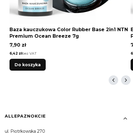
Baza kauczukowa Color Rubber Base 2in1 NTN
Premium Ocean Breeze 7g
Cena
7,90 zł
7
Cena
C
6,42 zł
bez VAT
6
Do koszyka
Linki w stopce
ALLEPAZNOKCIE
ul. Piotrkowska 270