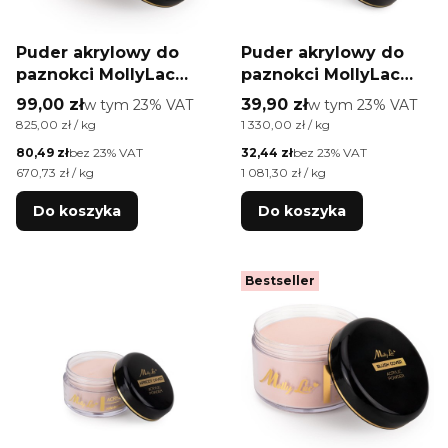
Puder akrylowy do
Puder akrylowy do
paznokci MollyLac
paznokci MollyLac
Acrylic Powder
Acrylic Powder
Cena brutto
Cena brutto
99,00 zł
w tym %s VAT
39,90 zł
w tym %s VAT
w tym
23%
VAT
w tym
23%
VAT
Apricot Cover 120 g
Apricot Cover 30 g
Cena jednostkowa brutto
Cena jednostkowa brutto
825,00 zł / kg
1 330,00 zł / kg
Cena netto
Cena netto
80,49 zł
bez 23% VAT
32,44 zł
bez 23% VAT
Cena jednostkowa netto
Cena jednostkowa netto
670,73 zł / kg
1 081,30 zł / kg
Do koszyka
Do koszyka
Bestseller