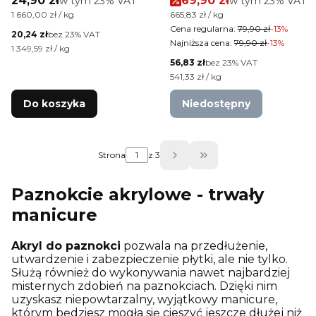
24,90 zł
69,90 zł
w tym
23%
VAT
w tym
23%
VAT
White 15 g
Intensive 120 g Nr 5
Cena jednostkowa brutto
Cena jednostkowa brutto
1 660,00 zł / kg
665,83 zł / kg
Cena regularna:
79,90 zł
-13%
Cena netto
20,24 zł
bez 23% VAT
Najniższa cena:
79,90 zł
-13%
Cena jednostkowa netto
1 349,59 zł / kg
Cena netto
56,83 zł
bez 23% VAT
Cena jednostkowa netto
541,33 zł / kg
Do koszyka
Niedostępny
Strona
z 3
Przejdź do ostatniej
Paznokcie akrylowe - trwały
manicure
Akryl do paznokci
pozwala na przedłużenie,
utwardzenie i zabezpieczenie płytki, ale nie tylko.
Służą również do wykonywania nawet najbardziej
misternych zdobień na paznokciach. Dzięki nim
uzyskasz niepowtarzalny, wyjątkowy manicure,
którym będziesz mogła się cieszyć jeszcze dłużej niż