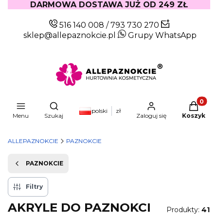
DARMOWA DOSTAWA JUŻ OD 249 ZŁ
516 140 008
/
793 730 270
sklep@allepaznokcie.pl
Grupy WhatsApp
Produkty
Otwórz wyszukiwarkę
polski
zł
Menu
Szukaj
Zaloguj się
Koszyk
ALLEPAZNOKCIE
PAZNOKCIE
PAZNOKCIE
Filtry
AKRYLE DO PAZNOKCI
Produkty:
41