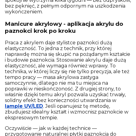
spokojnie wytrzyma kilka tygodni — bez odprysków,
bez pęknięć, z pełnym odpornym na uszkodzenia
wykończeniem.
Manicure akrylowy - aplikacja akrylu do
paznokci krok po kroku
Praca z akrylem daje stylistce paznokci dużą
elastyczność. To jedna z technik, przy której
naprawdę można się skupić na pożądanym kształcie
i budowie paznokcia. Stosowanie akrylu daje dużą
elastyczność, ale wymaga również wprawy. To
technika, w której liczy się nie tylko precyzja, ale też
tempo pracy — masa akrylowa zastyga
samoczynnie, dlatego nie ma tu miejsca na
poprawki w nieskończoność. Z drugiej strony, to
właśnie dzięki temu akryl pozwala uzyskać trwały,
solidny efekt bez konieczności utwardzania w
lampie UV/LED
. Jeśli opanujesz tę metodę,
zbudujesz idealny kształt i wzmocnisz paznokcie w
ekspresowym tempie.
Oczywiście — jak w każdej technice —
przygotowanie naturalnej płytki paznokcia do