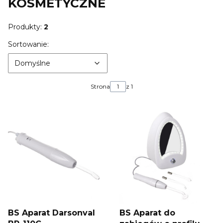
KOSMETYCZNE
Produkty:
2
Lista produktów
Domyślne
Sortowanie:
Domyślne
Strona
z 1
BS Aparat Darsonval
BS Aparat do