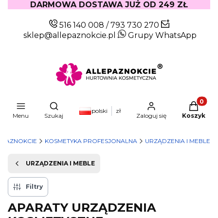
DARMOWA DOSTAWA JUŻ OD 249 ZŁ
516 140 008
/
793 730 270
sklep@allepaznokcie.pl
Grupy WhatsApp
Produkty
Otwórz wyszukiwarkę
polski
zł
Menu
Szukaj
Zaloguj się
Koszyk
EPAZNOKCIE
KOSMETYKA PROFESJONALNA
URZĄDZENIA I MEBLE
URZĄDZENIA I MEBLE
Filtry
APARATY URZĄDZENIA