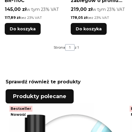
BR-110C
zabiegów o profilu
medycznym
Cena brutto
Cena brutto
145,00 zł
w tym %s VAT
219,00 zł
w tym %s VAT
w tym
23%
VAT
w tym
23%
VAT
Darsonval BR-D211
Cena netto
Cena netto
117,89 zł
bez 23% VAT
178,05 zł
bez 23% VAT
Do koszyka
Do koszyka
Strona
z 1
Sprawdź również te produkty
Produkty polecane
Bestseller
Nowość