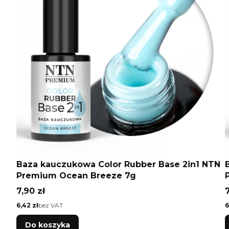
Baza kauczukowa Color Rubber Base 2in1 NTN
Premium Ocean Breeze 7g
Cena
7,90 zł
7
Cena
C
6,42 zł
bez VAT
6
Do koszyka