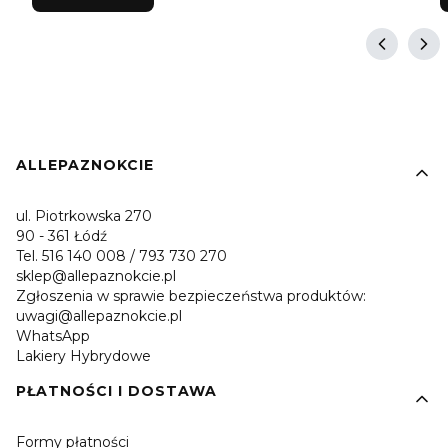
Linki w stopce
ALLEPAZNOKCIE
ul. Piotrkowska 270
90 - 361 Łódź
Tel. 516 140 008 / 793 730 270
sklep@allepaznokcie.pl
Zgłoszenia w sprawie bezpieczeństwa produktów:
uwagi@allepaznokcie.pl
WhatsApp
Lakiery Hybrydowe
PŁATNOŚCI I DOSTAWA
Formy płatności