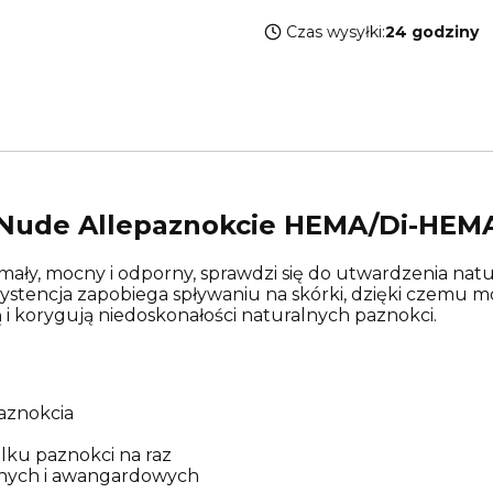
Czas wysyłki:
24 godziny
y Nude Allepaznokcie HEMA/Di-HEM
ymały, mocny i odporny, sprawdzi się do utwardzenia natu
systencja zapobiega spływaniu na skórki, dzięki czemu m
ją i korygują niedoskonałości naturalnych paznokci.
paznokcia
lku paznokci na raz
lnych i awangardowych