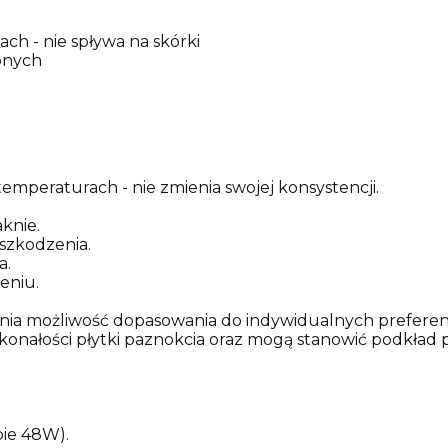
ch - nie spływa na skórki
onych
emperaturach - nie zmienia swojej konsystencji.
aknie.
szkodzenia.
a.
eniu.
ia możliwość dopasowania do indywidualnych preferencj
onałości płytki paznokcia oraz mogą stanowić podkład 
pie 48W).