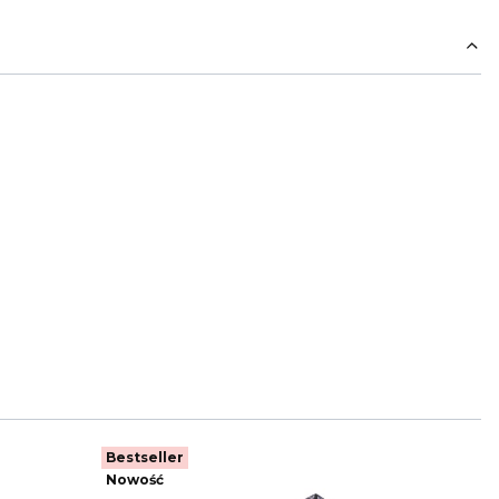
Bestseller
Bestse
Nowość
Nowoś