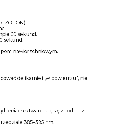
ub IZOTON).
ac.
mpie 60 sekund.
60 sekund.
 topem nawierzchniowym.
racować delikatnie i „w powietrzu”, nie
ądzeniach utwardzają się zgodnie z
rzedziale 385–395 nm.