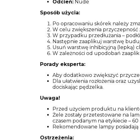
Odcień:
Nude
Sposób użycia:
Po opracowaniu skórek należy zmat
W celu zwiększenia przyczepność ż
W przypadku przedłużania – podłóż
Następnie zaaplikuj warstwę buduj
Usuń warstwę inhibicyjną (lepką) c
W zależności od upodobań zaaplik
Porady eksperta:
Aby dodatkowo zwiększyć przyczep
Dla ułatwienia rozłożenia oraz uzysk
dociskając pędzelka.
Uwaga!
Przed użyciem produktu na klientc
Żele zostały przetestowane na lam
czasem podanym na etykiecie – 60 
Rekomendowane lampy posiadają za
Ostrzeżenia: