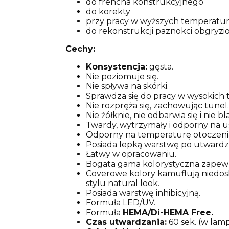
do frencha konstrukcyjnego
do korekty
przy pracy w wyższych temperatura
do rekonstrukcji paznokci obgryzi
Cechy:
Konsystencja:
gęsta.
Nie poziomuje się.
Nie spływa na skórki.
Sprawdza się do pracy w wysokich t
Nie rozpręża się, zachowując tunel.
Nie żółknie, nie odbarwia się i nie bl
Twardy, wytrzymały i odporny na u
Odporny na temperaturę otoczeni
Posiada lepką warstwę po utwardz
Łatwy w opracowaniu.
Bogata gama kolorystyczna zapewn
Coverowe kolory kamuflują niedosk
stylu natural look.
Posiada warstwę inhibicyjną.
Formuła LED/UV.
Formuła
HEMA/Di-HEMA Free.
Czas utwardzania:
60 sek. (w lam