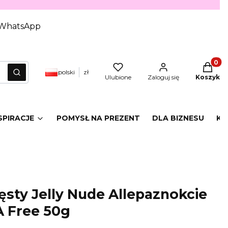
WhatsApp
Produkt
polski
zł
yczyść
Szukaj
Ulubione
Zaloguj się
Koszyk
SPIRACJE
POMYSŁ NA PREZENT
DLA BIZNESU
KA
ęsty Jelly Nude Allepaznokcie
 Free 50g