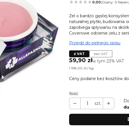
0.00
(Oceny: 0 Recenz
Przejdź do sekcj
Żel o bardzo gęstej konsysten
naturalnej płytki, budowania 
zapobiega spływaniu na skórk
Coverowe odcienie żelu z serii
Przejdź do pełnego opisu
z VAT
bez VAT
Cena
59,90 zł
w tym 23% VAT
w tym
23%
VAT
1 198,00 zł / kg
Ceny podane bez kosztów do
Ilość
Do
szt.
du