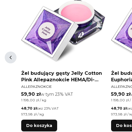
Żel budujący gęsty Jelly Cotton
Żel budu
cie
Pink Allepaznokcie HEMA/Di-
Euphori
PRODUCENT
PRODUCEN
HEMA Free 50g
HEMA/Di
ALLEPAZNOKCIE
ALLEPAZN
Cena brutto
Cena bru
59,90 zł
w tym %s VAT
59,90 zł
w tym
23%
VAT
Cena jednostkowa brutto
Cena jednos
1 198,00 zł / kg
1 198,00 zł /
Cena netto
Cena netto
48,70 zł
bez 23% VAT
48,70 zł
be
Cena jednostkowa netto
Cena jednos
973,98 zł / kg
973,98 zł / 
Do koszyka
Do kos