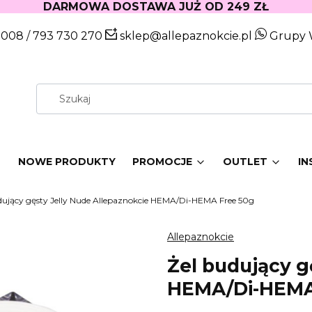
DARMOWA DOSTAWA JUŻ OD 249 ZŁ
 008
/
793 730 270
sklep@allepaznokcie.pl
Grupy 
W
NOWE PRODUKTY
PROMOCJE
OUTLET
IN
dujący gęsty Jelly Nude Allepaznokcie HEMA/Di-HEMA Free 50g
Allepaznokcie
Żel budujący g
HEMA/Di-HEMA