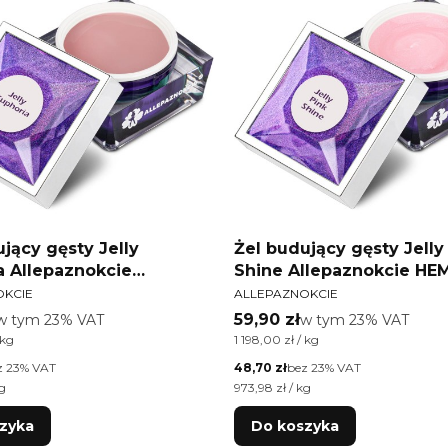
jący gęsty Jelly
Żel budujący gęsty Jelly
a Allepaznokcie
Shine Allepaznokcie HE
T
PRODUCENT
-HEMA Free 50g
HEMA Free 50g
OKCIE
ALLEPAZNOKCIE
tto
Cena brutto
w tym %s VAT
59,90 zł
w tym %s VAT
w tym
23%
VAT
w tym
23%
VAT
tkowa brutto
Cena jednostkowa brutto
 kg
1 198,00 zł / kg
Cena netto
z 23% VAT
48,70 zł
bez 23% VAT
tkowa netto
Cena jednostkowa netto
kg
973,98 zł / kg
zyka
Do koszyka