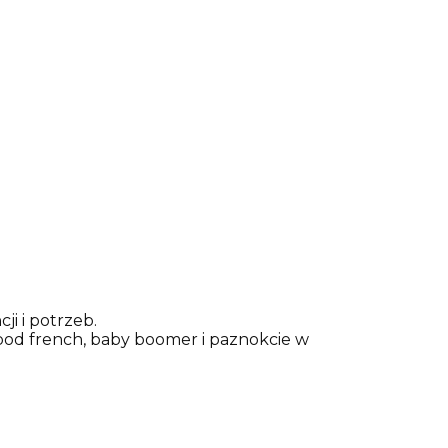
i i potrzeb.
pod french, baby boomer i paznokcie w