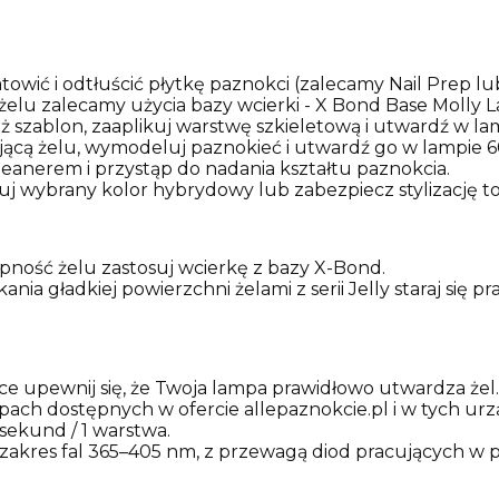
owić i odtłuścić płytkę paznokci (zalecamy Nail Prep l
elu zalecamy użycia bazy wcierki - X Bond Base Molly L
 szablon, zaaplikuj warstwę szkieletową i utwardź w la
ącą żelu, wymodeluj paznokieć i utwardź go w lampie 
leanerem i przystąp do nadania kształtu paznokcia.
uj wybrany kolor hybrydowy lub zabezpiecz stylizację
ność żelu zastosuj wcierkę z bazy X-Bond.
ania gładkiej powierzchni żelami z serii Jelly staraj się p
e upewnij się, że Twoja lampa prawidłowo utwardza żel.
pach dostępnych w ofercie allepaznokcie.pl i w tych urz
sekund / 1 warstwa.
kres fal 365–405 nm, z przewagą diod pracujących w p