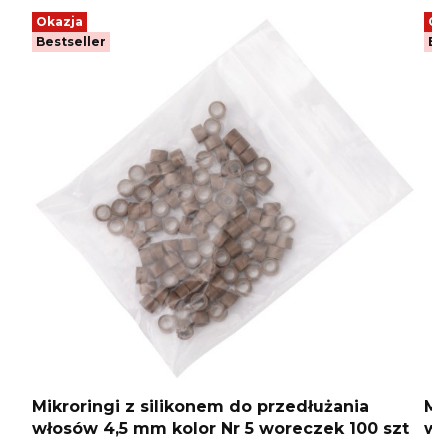
Okazja
Ok
Bestseller
Be
Mikroringi z silikonem do przedłużania
Mi
włosów 4,5 mm kolor Nr 5 woreczek 100 szt
wł