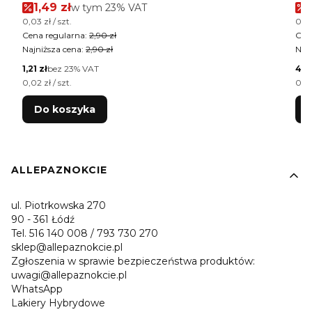
Cena promocyjna brutto
1,49 zł
w tym %s VAT
w tym
23%
VAT
Cena jednostkowa brutto
Cen
0,03 zł / szt.
0,02
Cena regularna:
2,90 zł
Cen
Najniższa cena:
2,90 zł
Najn
Cena netto
Cen
1,21 zł
bez 23% VAT
4,0
Cena jednostkowa netto
Cen
0,02 zł / szt.
0,02
Do koszyka
Linki w stopce
ALLEPAZNOKCIE
ul. Piotrkowska 270
90 - 361 Łódź
Tel. 516 140 008 / 793 730 270
sklep@allepaznokcie.pl
Zgłoszenia w sprawie bezpieczeństwa produktów:
uwagi@allepaznokcie.pl
WhatsApp
Lakiery Hybrydowe