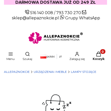
DARMOWA DOSTAWA JUŻ OD 249 ZŁ
516 140 008
/
793 730 270
sklep@allepaznokcie.pl
Grupy WhatsApp
Produkty
Otwórz wyszukiwarkę
polski
zł
Menu
Szukaj
Zaloguj się
Koszyk
ALLEPAZNOKCIE
URZĄDZENIA I MEBLE
LAMPY STOJĄCE