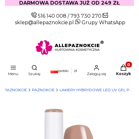
DARMOWA DOSTAWA JUŻ OD 249 ZŁ
516 140 008
/
793 730 270
sklep@allepaznokcie.pl
Grupy WhatsApp
Produkty
Otwórz wyszukiwarkę
polski
zł
Menu
Szukaj
Zaloguj się
Koszyk
LEPAZNOKCIE
PAZNOKCIE
LAKIERY HYBRYDOWE LED UV GEL POLISH