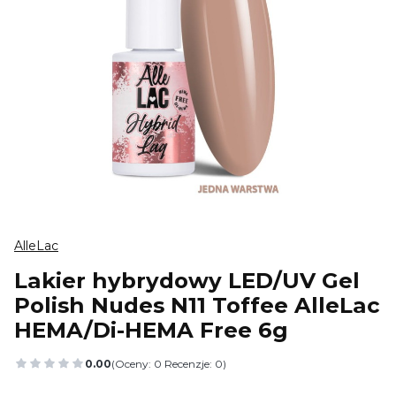
AlleLac
Lakier hybrydowy LED/UV Gel
Polish Nudes N11 Toffee AlleLac
HEMA/Di-HEMA Free 6g
0.00
(Oceny: 0 Recenzje: 0)
Przejdź do sekcji Opinie