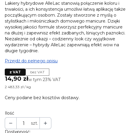
Lakiery hybrydowe AlleLac stanowią połączenie koloru i
trwałości, a ich konsystencja umożliwi łatwą aplikację także
początkującym osobom. Zostały stworzone z myślą o
stylistkach i miłośniczkach domowego manicure. Dzięki
wysokiej jakości formule stworzysz perfekcyjny manicure
na dłużej i zapewnisz efekt zadbanych, lśniących paznokci.
Niezależnie od okazji – codzienny look czy wyjątkowe
wydarzenie – hybrydy AlleLac zapewniają efekt wow na
długie tygodnie.
Przejdź do pełnego opisu
z VAT
bez VAT
Cena
14,90 zł
w tym 23% VAT
w tym
23%
VAT
2 483,33 zł / kg
Ceny podane bez kosztów dostawy.
Ilość
szt.
Dostępność: