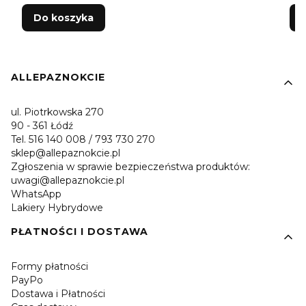
Do koszyka
Linki w stopce
ALLEPAZNOKCIE
ul. Piotrkowska 270
90 - 361 Łódź
Tel. 516 140 008 / 793 730 270
sklep@allepaznokcie.pl
Zgłoszenia w sprawie bezpieczeństwa produktów:
uwagi@allepaznokcie.pl
WhatsApp
Lakiery Hybrydowe
PŁATNOŚCI I DOSTAWA
Formy płatności
PayPo
Dostawa i Płatności