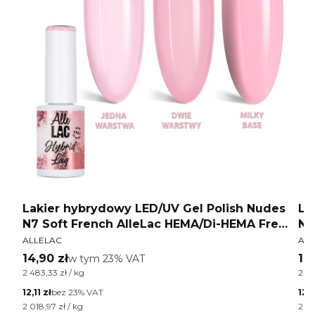
es
Lakier hybrydowy LED/UV Gel Polish Nudes
La
N7 Soft French AlleLac HEMA/Di-HEMA Free
N1
PRODUCENT
PR
6g
ALLELAC
ALL
Cena brutto
Ce
14,90 zł
w tym %s VAT
14
w tym
23%
VAT
Cena jednostkowa brutto
Cen
2 483,33 zł / kg
2 48
Cena netto
Cen
12,11 zł
bez 23% VAT
12,1
Cena jednostkowa netto
Cen
2 018,97 zł / kg
2 01