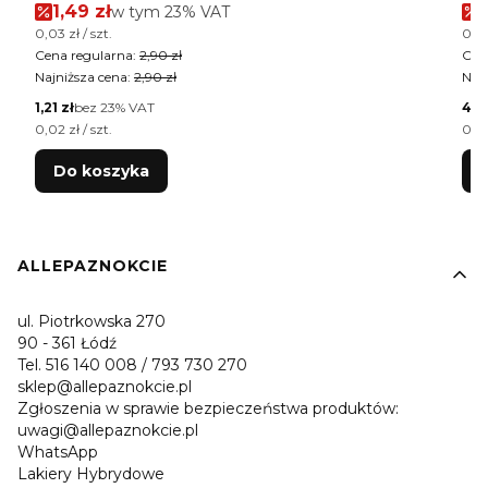
Cena promocyjna brutto
1,49 zł
w tym %s VAT
w tym
23%
VAT
Cena jednostkowa brutto
Cen
0,03 zł / szt.
0,02
Cena regularna:
2,90 zł
Cen
Najniższa cena:
2,90 zł
Najn
Cena netto
Cen
1,21 zł
bez 23% VAT
4,0
Cena jednostkowa netto
Cen
0,02 zł / szt.
0,02
Do koszyka
Linki w stopce
ALLEPAZNOKCIE
ul. Piotrkowska 270
90 - 361 Łódź
Tel. 516 140 008 / 793 730 270
sklep@allepaznokcie.pl
Zgłoszenia w sprawie bezpieczeństwa produktów:
uwagi@allepaznokcie.pl
WhatsApp
Lakiery Hybrydowe