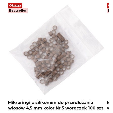
Okazja
Ok
Bestseller
Be
Mikroringi z silikonem do przedłużania
Mi
włosów 4,5 mm kolor Nr 5 woreczek 100 szt
wł