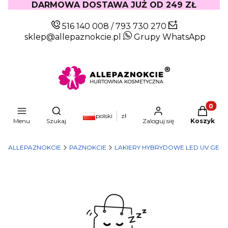
DARMOWA DOSTAWA JUŻ OD 249 ZŁ
516 140 008
/
793 730 270
sklep@allepaznokcie.pl
Grupy WhatsApp
Produkty
Otwórz wyszukiwarkę
polski
zł
Menu
Szukaj
Zaloguj się
Koszyk
ALLEPAZNOKCIE
PAZNOKCIE
LAKIERY HYBRYDOWE LED UV GEL 