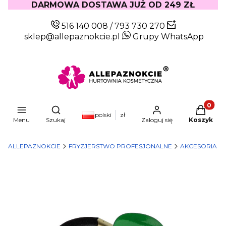
DARMOWA DOSTAWA JUŻ OD 249 ZŁ
516 140 008
/
793 730 270
sklep@allepaznokcie.pl
Grupy WhatsApp
Produkty
Otwórz wyszukiwarkę
polski
zł
Menu
Szukaj
Zaloguj się
Koszyk
ALLEPAZNOKCIE
FRYZJERSTWO PROFESJONALNE
AKCESORIA P