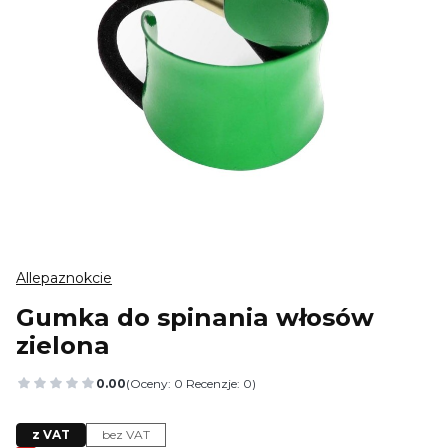
Allepaznokcie
Gumka do spinania włosów
zielona
0.00
(Oceny: 0 Recenzje: 0)
Przejdź do sekcji Opinie
z VAT
bez VAT