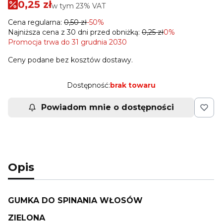
0,25 zł
w tym 23% VAT
w tym
23%
VAT
Cena regularna:
0,50 zł
-50%
Najniższa cena z 30 dni przed obniżką:
0,25 zł
0%
Promocja trwa do 31 grudnia 2030
Ceny podane bez kosztów dostawy.
Dostępność:
brak towaru
Powiadom mnie o dostępności
Opis
GUMKA DO SPINANIA WŁOSÓW
ZIELONA