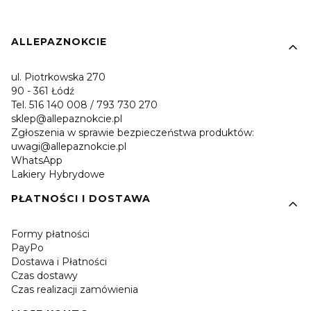
Linki w stopce
ALLEPAZNOKCIE
ul. Piotrkowska 270
90 - 361 Łódź
Tel. 516 140 008 / 793 730 270
sklep@allepaznokcie.pl
Zgłoszenia w sprawie bezpieczeństwa produktów:
uwagi@allepaznokcie.pl
WhatsApp
Lakiery Hybrydowe
PŁATNOŚCI I DOSTAWA
Formy płatności
PayPo
Dostawa i Płatności
Czas dostawy
Czas realizacji zamówienia