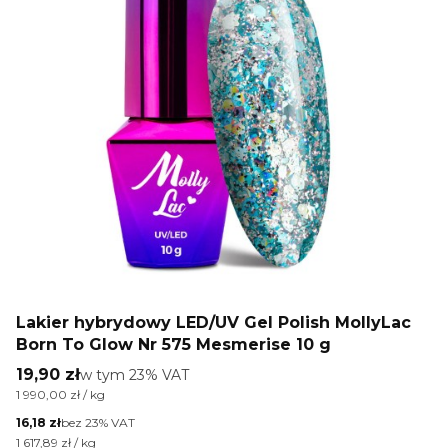
Lakier hybrydowy LED/UV Gel Polish MollyLac
Born To Glow Nr 575 Mesmerise 10 g
Cena brutto
19,90 zł
w tym %s VAT
w tym
23%
VAT
Cena jednostkowa brutto
1 990,00 zł / kg
Cena netto
16,18 zł
bez 23% VAT
Cena jednostkowa netto
1 617,89 zł / kg