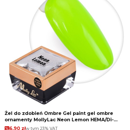
Żel do zdobień Ombre Gel paint gel ombre
ornamenty MollyLac Neon Lemon HEMA/Di-
HEMA Free Nr 3 5g
Cena promocyjna brutto
6,90 zł
w tym %s VAT
w tym
23%
VAT