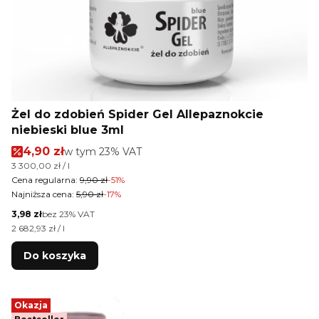
Żel do zdobień Spider Gel Allepaznokcie
niebieski blue 3ml
Cena promocyjna brutto
4,90 zł
w tym %s VAT
w tym
23%
VAT
Cena jednostkowa brutto
3 300,00 zł / l
Cena regularna:
9,90 zł
-51%
Najniższa cena:
5,90 zł
-17%
Cena netto
3,98 zł
bez 23% VAT
Cena jednostkowa netto
2 682,93 zł / l
Do koszyka
Okazja