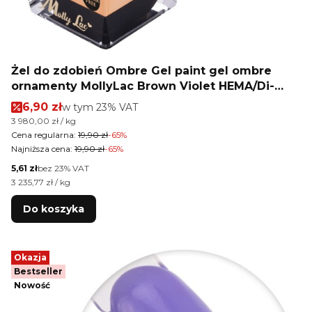
Żel do zdobień Ombre Gel paint gel ombre
ornamenty MollyLac Brown Violet HEMA/Di-
HEMA Free Nr 20 5g
Cena promocyjna brutto
6,90 zł
w tym %s VAT
w tym
23%
VAT
Cena jednostkowa brutto
3 980,00 zł / kg
Cena regularna:
19,90 zł
-65%
Najniższa cena:
19,90 zł
-65%
Cena netto
5,61 zł
bez 23% VAT
Cena jednostkowa netto
3 235,77 zł / kg
Do koszyka
Okazja
Bestseller
Nowość