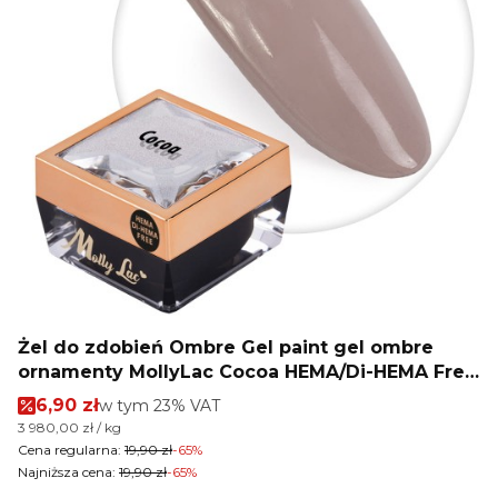
Żel do zdobień Ombre Gel paint gel ombre
ornamenty MollyLac Cocoa HEMA/Di-HEMA Free
Nr 21 5g
Cena promocyjna brutto
6,90 zł
w tym %s VAT
w tym
23%
VAT
Cena jednostkowa brutto
3 980,00 zł / kg
Cena regularna:
19,90 zł
-65%
Najniższa cena:
19,90 zł
-65%