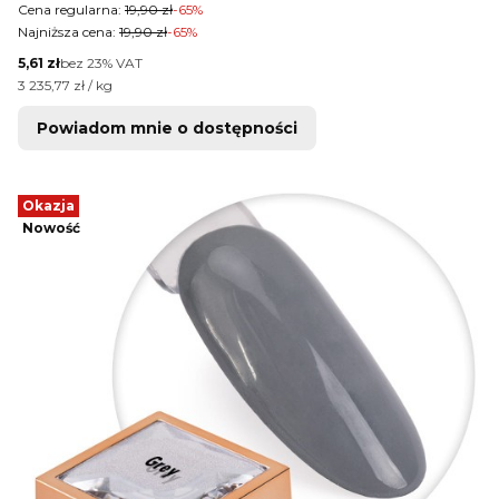
Cena regularna:
19,90 zł
-65%
Najniższa cena:
19,90 zł
-65%
Cena netto
5,61 zł
bez 23% VAT
Cena jednostkowa netto
3 235,77 zł / kg
Powiadom mnie o dostępności
Okazja
Nowość