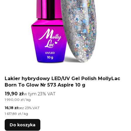
Lakier hybrydowy LED/UV Gel Polish MollyLac
Born To Glow Nr 573 Aspire 10 g
Cena brutto
19,90 zł
w tym %s VAT
w tym
23%
VAT
Cena jednostkowa brutto
1 990,00 zł / kg
Cena netto
16,18 zł
bez 23% VAT
Cena jednostkowa netto
1 617,89 zł / kg
Do koszyka