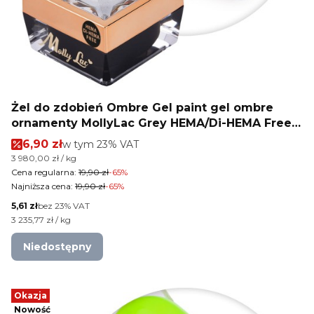
Żel do zdobień Ombre Gel paint gel ombre
ornamenty MollyLac Grey HEMA/Di-HEMA Free
Nr 10 5g
Cena promocyjna brutto
6,90 zł
w tym %s VAT
w tym
23%
VAT
Cena jednostkowa brutto
3 980,00 zł / kg
Cena regularna:
19,90 zł
-65%
Najniższa cena:
19,90 zł
-65%
Cena netto
5,61 zł
bez 23% VAT
Cena jednostkowa netto
3 235,77 zł / kg
Niedostępny
Okazja
Nowość