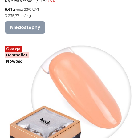
Najniższa cena:
19,90 zł
-65%
Cena netto
5,61 zł
bez 23% VAT
Cena jednostkowa netto
3 235,77 zł / kg
Niedostępny
Okazja
Bestseller
Nowość