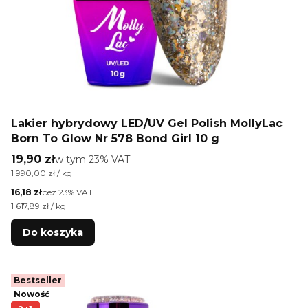
Lakier hybrydowy LED/UV Gel Polish MollyLac
Born To Glow Nr 578 Bond Girl 10 g
Cena brutto
19,90 zł
w tym %s VAT
w tym
23%
VAT
Cena jednostkowa brutto
1 990,00 zł / kg
Cena netto
16,18 zł
bez 23% VAT
Cena jednostkowa netto
1 617,89 zł / kg
Do koszyka
Bestseller
Nowość