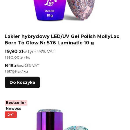
Lakier hybrydowy LED/UV Gel Polish MollyLac
Born To Glow Nr 576 Luminatic 10 g
Cena brutto
19,90 zł
w tym %s VAT
w tym
23%
VAT
Cena jednostkowa brutto
1 990,00 zł / kg
Cena netto
16,18 zł
bez 23% VAT
Cena jednostkowa netto
1 617,89 zł / kg
Do koszyka
Bestseller
Nowość
2+1