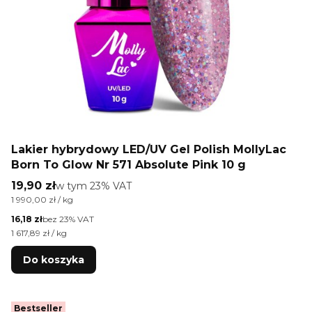
Lakier hybrydowy LED/UV Gel Polish MollyLac
Born To Glow Nr 571 Absolute Pink 10 g
Cena brutto
19,90 zł
w tym %s VAT
w tym
23%
VAT
Cena jednostkowa brutto
1 990,00 zł / kg
Cena netto
16,18 zł
bez 23% VAT
Cena jednostkowa netto
1 617,89 zł / kg
Do koszyka
Bestseller