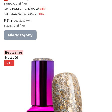
Cena jednostkowa brutto
3 980,00 zł / kg
Cena regularna:
19,90 zł
-65%
Najniższa cena:
19,90 zł
-65%
Cena netto
5,61 zł
bez 23% VAT
Cena jednostkowa netto
3 235,77 zł / kg
Niedostępny
Bestseller
Nowość
2+1