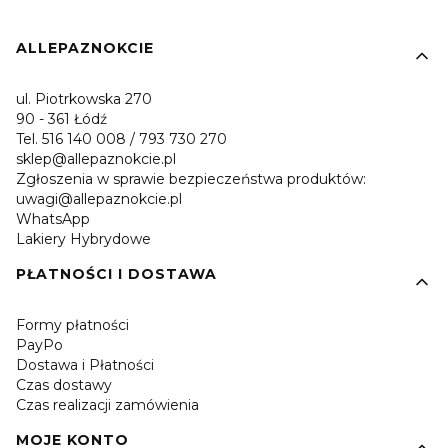
Linki w stopce
ALLEPAZNOKCIE
ul. Piotrkowska 270
90 - 361 Łódź
Tel. 516 140 008 / 793 730 270
sklep@allepaznokcie.pl
Zgłoszenia w sprawie bezpieczeństwa produktów:
uwagi@allepaznokcie.pl
WhatsApp
Lakiery Hybrydowe
PŁATNOŚCI I DOSTAWA
Formy płatności
PayPo
Dostawa i Płatności
Czas dostawy
Czas realizacji zamówienia
MOJE KONTO