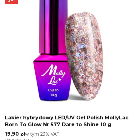
2+1
Lakier hybrydowy LED/UV Gel Polish MollyLac
Born To Glow Nr 577 Dare to Shine 10 g
Cena brutto
19,90 zł
w tym %s VAT
w tym
23%
VAT
Cena jednostkowa brutto