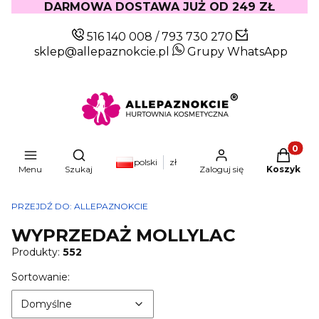
DARMOWA DOSTAWA JUŻ OD 249 ZŁ
516 140 008
/
793 730 270
sklep@allepaznokcie.pl
Grupy WhatsApp
Produkty
Otwórz wyszukiwarkę
polski
zł
Menu
Szukaj
Zaloguj się
Koszyk
PRZEJDŹ DO:
ALLEPAZNOKCIE
WYPRZEDAŻ MOLLYLAC
Produkty:
552
Lista produktów
Domyślne
Sortowanie:
Domyślne