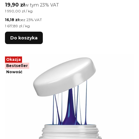
Cena brutto
19,90 zł
w tym %s VAT
w tym
23%
VAT
Cena jednostkowa brutto
1 990,00 zł / kg
Cena netto
16,18 zł
bez 23% VAT
Cena jednostkowa netto
1 617,89 zł / kg
Do koszyka
Okazja
Bestseller
Nowość