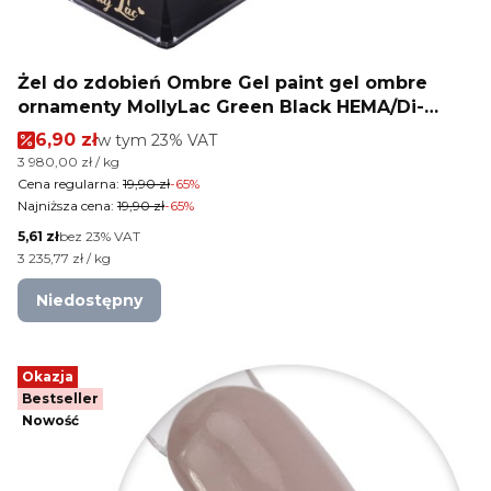
Żel do zdobień Ombre Gel paint gel ombre
ornamenty MollyLac Green Black HEMA/Di-
HEMA Free Nr 22 5g
Cena promocyjna brutto
6,90 zł
w tym %s VAT
w tym
23%
VAT
Cena jednostkowa brutto
3 980,00 zł / kg
Cena regularna:
19,90 zł
-65%
Najniższa cena:
19,90 zł
-65%
Cena netto
5,61 zł
bez 23% VAT
Cena jednostkowa netto
3 235,77 zł / kg
Niedostępny
Okazja
Bestseller
Nowość