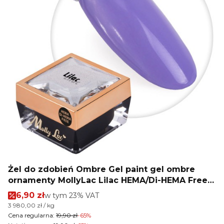
Żel do zdobień Ombre Gel paint gel ombre
ornamenty MollyLac Lilac HEMA/Di-HEMA Free
Nr 17 5g
Cena promocyjna brutto
6,90 zł
w tym %s VAT
w tym
23%
VAT
Cena jednostkowa brutto
3 980,00 zł / kg
Cena regularna:
19,90 zł
-65%