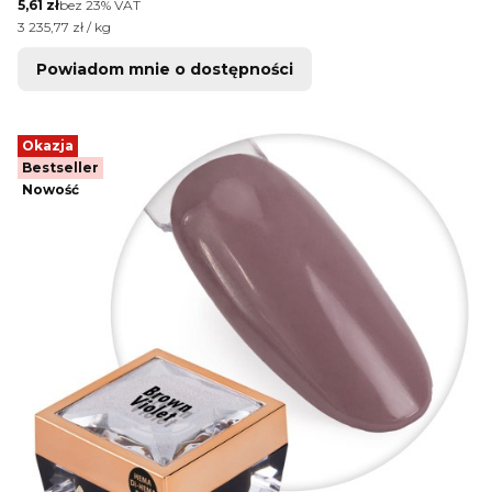
Cena netto
5,61 zł
bez 23% VAT
Cena jednostkowa netto
3 235,77 zł / kg
Powiadom mnie o dostępności
Okazja
Bestseller
Nowość