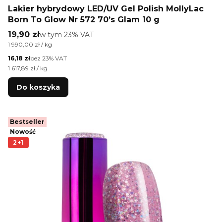
Lakier hybrydowy LED/UV Gel Polish MollyLac
Born To Glow Nr 572 70’s Glam 10 g
Cena brutto
19,90 zł
w tym %s VAT
w tym
23%
VAT
Cena jednostkowa brutto
1 990,00 zł / kg
Cena netto
16,18 zł
bez 23% VAT
Cena jednostkowa netto
1 617,89 zł / kg
Do koszyka
Bestseller
Nowość
2+1