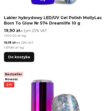
Lakier hybrydowy LED/UV Gel Polish MollyLac
Born To Glow Nr 574 Dreamlife 10 g
Cena brutto
19,90 zł
w tym %s VAT
w tym
23%
VAT
Cena jednostkowa brutto
1 990,00 zł / kg
Cena netto
16,18 zł
bez 23% VAT
Cena jednostkowa netto
1 617,89 zł / kg
Do koszyka
Bestseller
Nowość
2+1