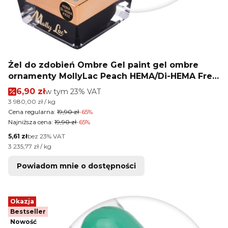
Żel do zdobień Ombre Gel paint gel ombre
ornamenty MollyLac Peach HEMA/Di-HEMA Free
Nr 15 5g
Cena promocyjna brutto
6,90 zł
w tym %s VAT
w tym
23%
VAT
Cena jednostkowa brutto
3 980,00 zł / kg
Cena regularna:
19,90 zł
-65%
Najniższa cena:
19,90 zł
-65%
Cena netto
5,61 zł
bez 23% VAT
Cena jednostkowa netto
3 235,77 zł / kg
Powiadom mnie o dostępności
Okazja
Bestseller
Nowość