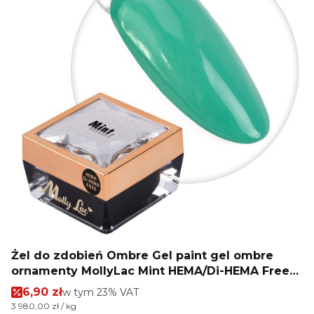
Żel do zdobień Ombre Gel paint gel ombre
ornamenty MollyLac Mint HEMA/Di-HEMA Free
Nr 13 5g
Cena promocyjna brutto
6,90 zł
w tym %s VAT
w tym
23%
VAT
Cena jednostkowa brutto
3 980,00 zł / kg