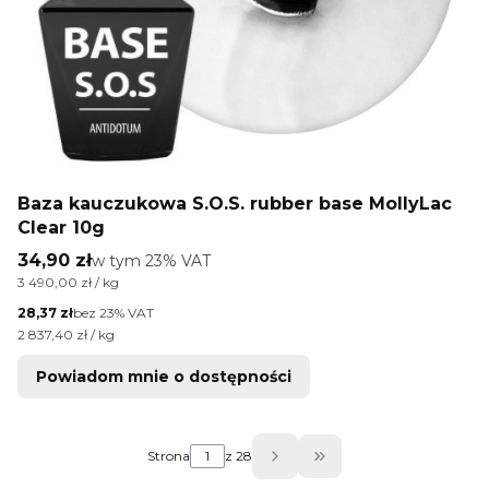
Baza kauczukowa S.O.S. rubber base MollyLac
Clear 10g
Cena brutto
34,90 zł
w tym %s VAT
w tym
23%
VAT
Cena jednostkowa brutto
3 490,00 zł / kg
Cena netto
28,37 zł
bez 23% VAT
Cena jednostkowa netto
2 837,40 zł / kg
Powiadom mnie o dostępności
Strona
z 28
Przejdź do ostatniej