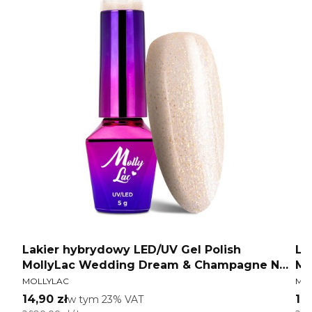
Lakier hybrydowy LED/UV Gel Polish
La
MollyLac Wedding Dream & Champagne Nr
Mo
PRODUCENT
PR
381 Prosecco 5 g
38
MOLLYLAC
MO
Cena brutto
Ce
14,90 zł
w tym %s VAT
14
w tym
23%
VAT