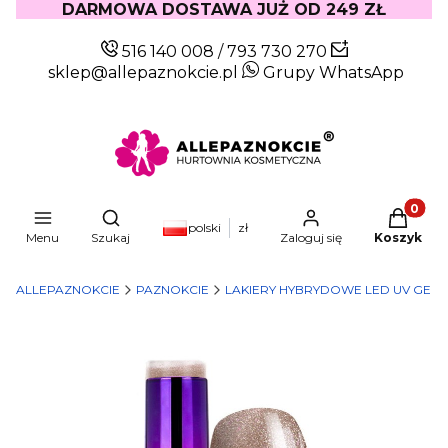
DARMOWA DOSTAWA JUŻ OD 249 ZŁ
516 140 008
/
793 730 270
sklep@allepaznokcie.pl
Grupy WhatsApp
Produkty
Otwórz wyszukiwarkę
polski
zł
Menu
Szukaj
Zaloguj się
Koszyk
ALLEPAZNOKCIE
PAZNOKCIE
LAKIERY HYBRYDOWE LED UV GEL 