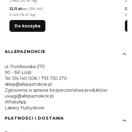
Cena jednostkowa brutto
Cen
2 980,00 zł / kg
2 98
Cena netto
Cen
12,11 zł
bez 23% VAT
12,1
Cena jednostkowa netto
Cen
2 422,76 zł / kg
2 42
Do koszyka
Linki w stopce
ALLEPAZNOKCIE
ul. Piotrkowska 270
90 - 361 Łódź
Tel. 516 140 008 / 793 730 270
sklep@allepaznokcie.pl
Zgłoszenia w sprawie bezpieczeństwa produktów:
uwagi@allepaznokcie.pl
WhatsApp
Lakiery Hybrydowe
PŁATNOŚCI I DOSTAWA