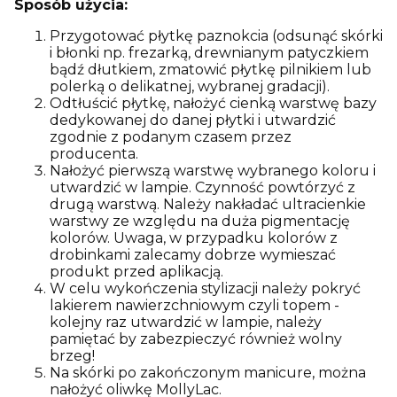
Sposób użycia:
Przygotować płytkę paznokcia (odsunąć skórki
i błonki np. frezarką, drewnianym patyczkiem
bądź dłutkiem, zmatowić płytkę pilnikiem lub
polerką o delikatnej, wybranej gradacji).
Odtłuścić płytkę, nałożyć cienką warstwę bazy
dedykowanej do danej płytki i utwardzić
zgodnie z podanym czasem przez
producenta.
Nałożyć pierwszą warstwę wybranego koloru i
utwardzić w lampie. Czynność powtórzyć z
drugą warstwą. Należy nakładać ultracienkie
warstwy ze względu na duża pigmentację
kolorów. Uwaga, w przypadku kolorów z
drobinkami zalecamy dobrze wymieszać
produkt przed aplikacją.
W celu wykończenia stylizacji należy pokryć
lakierem nawierzchniowym czyli topem -
kolejny raz utwardzić w lampie, należy
pamiętać by zabezpieczyć również wolny
brzeg!
Na skórki po zakończonym manicure, można
nałożyć oliwkę MollyLac.