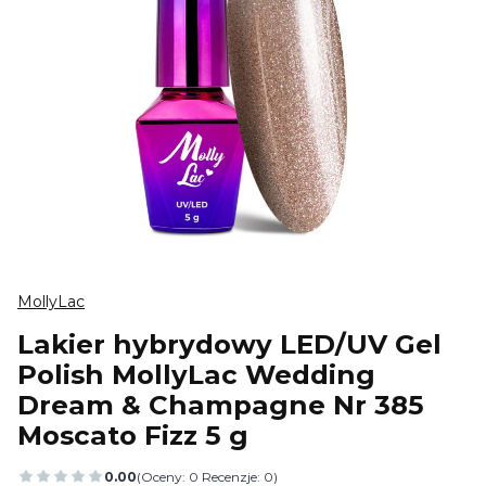
MollyLac
Lakier hybrydowy LED/UV Gel
Polish MollyLac Wedding
Dream & Champagne Nr 385
Moscato Fizz 5 g
0.00
(Oceny: 0 Recenzje: 0)
Przejdź do sekcji Opinie