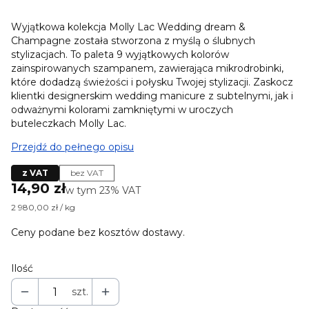
Wyjątkowa kolekcja Molly Lac Wedding dream &
Champagne została stworzona z myślą o ślubnych
stylizacjach. To paleta 9 wyjątkowych kolorów
zainspirowanych szampanem, zawierająca mikrodrobinki,
które dodadzą świeżości i połysku Twojej stylizacji. Zaskocz
klientki designerskim wedding manicure z subtelnymi, jak i
odważnymi kolorami zamkniętymi w uroczych
buteleczkach Molly Lac.
Przejdź do pełnego opisu
z VAT
bez VAT
Cena
14,90 zł
w tym 23% VAT
w tym
23%
VAT
2 980,00 zł / kg
Ceny podane bez kosztów dostawy.
Ilość
szt.