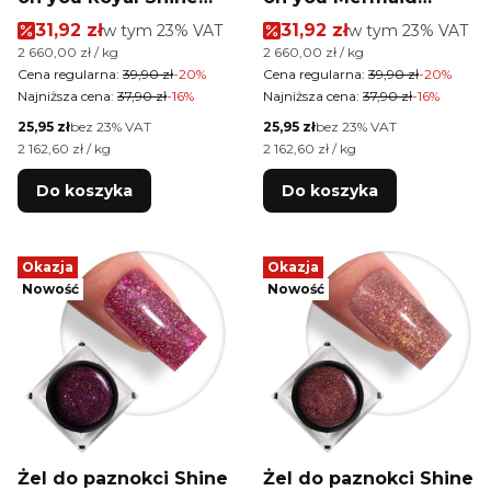
MollyLac HEMA/Di-
Shine MollyLac
Cena promocyjna brutto
Cena promocyjna brutt
31,92 zł
w tym %s VAT
31,92 zł
w tym %s VAT
w tym
23%
VAT
w tym
23%
VAT
HEMA Free 15g
HEMA/Di-HEMA Free
Cena jednostkowa brutto
Cena jednostkowa brutto
2 660,00 zł / kg
2 660,00 zł / kg
15g
Cena regularna:
39,90 zł
-20%
Cena regularna:
39,90 zł
-20%
Najniższa cena:
37,90 zł
-16%
Najniższa cena:
37,90 zł
-16%
Cena netto
Cena netto
25,95 zł
bez 23% VAT
25,95 zł
bez 23% VAT
Cena jednostkowa netto
Cena jednostkowa netto
2 162,60 zł / kg
2 162,60 zł / kg
Do koszyka
Do koszyka
Okazja
Okazja
Nowość
Nowość
Żel do paznokci Shine
Żel do paznokci Shine