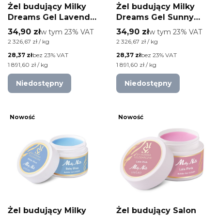
Żel budujący Milky
Żel budujący Milky
Dreams Gel Lavender
Dreams Gel Sunny
Dream by Monika
Peach by Monika
Cena brutto
Cena brutto
34,90 zł
w tym %s VAT
34,90 zł
w tym %s VAT
w tym
23%
VAT
w tym
23%
VAT
Szlósarczyk Molly
Szlósarczyk Molly
Cena jednostkowa brutto
Cena jednostkowa brutto
2 326,67 zł / kg
2 326,67 zł / kg
Nails HEMA Free 15g
Nails HEMA Free 15g
Cena netto
Cena netto
28,37 zł
bez 23% VAT
28,37 zł
bez 23% VAT
Cena jednostkowa netto
Cena jednostkowa netto
1 891,60 zł / kg
1 891,60 zł / kg
Niedostępny
Niedostępny
Nowość
Nowość
Żel budujący Milky
Żel budujący Salon