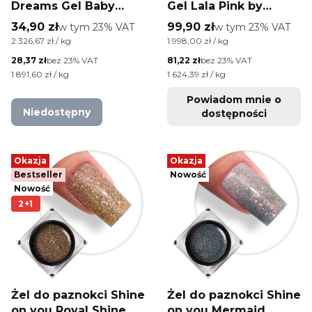
Dreams Gel Baby
Gel Lala Pink by
Blue by Monika
Monika Szlósarczyk
Cena brutto
Cena brutto
34,90 zł
w tym %s VAT
99,90 zł
w tym %s VAT
w tym
23%
VAT
w tym
23%
VAT
Szlósarczyk Molly
Molly Nails HEMA/Di-
Cena jednostkowa brutto
Cena jednostkowa brutto
2 326,67 zł / kg
1 998,00 zł / kg
Nails HEMA Free 15g
HEMA Free 50g
Cena netto
Cena netto
28,37 zł
bez 23% VAT
81,22 zł
bez 23% VAT
Cena jednostkowa netto
Cena jednostkowa netto
1 891,60 zł / kg
1 624,39 zł / kg
Powiadom mnie o
Niedostępny
dostępności
Okazja
Okazja
Bestseller
Nowość
Nowość
2+1
Żel do paznokci Shine
Żel do paznokci Shine
on you Royal Shine
on you Mermaid