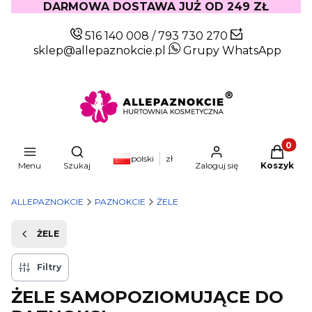
DARMOWA DOSTAWA JUŻ OD 249 ZŁ
516 140 008
/
793 730 270
sklep@allepaznokcie.pl
Grupy WhatsApp
Produkty
Otwórz wyszukiwarkę
polski
zł
Menu
Szukaj
Zaloguj się
Koszyk
ALLEPAZNOKCIE
PAZNOKCIE
ŻELE
ŻELE
Filtry
ŻELE SAMOPOZIOMUJĄCE DO