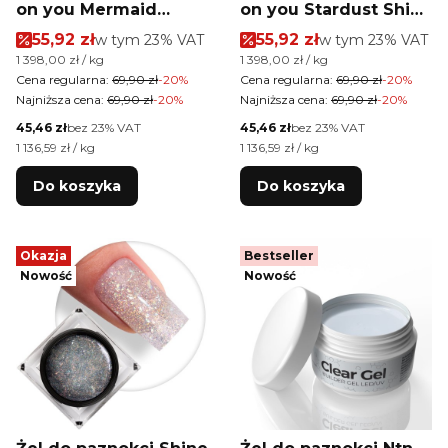
on you Mermaid
on you Stardust Shine
Shine MollyLac
MollyLac HEMA/Di-
Cena promocyjna brutto
Cena promocyjna brutt
55,92 zł
w tym %s VAT
55,92 zł
w tym %s VAT
w tym
23%
VAT
w tym
23%
VAT
HEMA/Di-HEMA Free
HEMA Free 50g
Cena jednostkowa brutto
Cena jednostkowa brutto
1 398,00 zł / kg
1 398,00 zł / kg
50g
Cena regularna:
69,90 zł
-20%
Cena regularna:
69,90 zł
-20%
Najniższa cena:
69,90 zł
-20%
Najniższa cena:
69,90 zł
-20%
Cena netto
Cena netto
45,46 zł
bez 23% VAT
45,46 zł
bez 23% VAT
Cena jednostkowa netto
Cena jednostkowa netto
1 136,59 zł / kg
1 136,59 zł / kg
Do koszyka
Do koszyka
Okazja
Bestseller
Nowość
Nowość