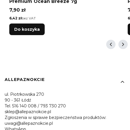
Premium Ocean Breeze 7g
Cena
7,90 zł
7
Cena
C
6,42 zł
bez VAT
6
Do koszyka
Linki w stopce
ALLEPAZNOKCIE
ul. Piotrkowska 270
90 - 361 Łódź
Tel. 516 140 008 / 793 730 270
sklep@allepaznokcie.pl
Zgłoszenia w sprawie bezpieczeństwa produktów:
uwagi@allepaznokcie.pl
WhatsApp