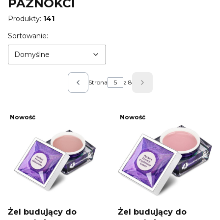
PAZNOKCI
Produkty:
141
Lista produktów
Domyślne
Sortowanie:
Domyślne
Strona
z 8
Poprzednie produkty
Następne produkty
Nowość
Nowość
Żel budujący do
Żel budujący do