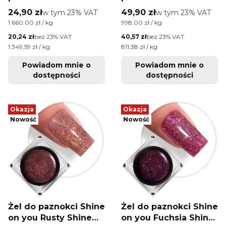
samopoziomujący
samopoziomujący
Cena brutto
Cena brutto
24,90 zł
w tym %s VAT
49,90 zł
w tym %s VAT
w tym
23%
VAT
w tym
23%
VAT
self leveling builder
self leveling builder
Cena jednostkowa brutto
Cena jednostkowa brutto
1 660,00 zł / kg
998,00 zł / kg
gel led/uv Perfect
gel led/uv Perfect
Cena netto
Cena netto
20,24 zł
bez 23% VAT
40,57 zł
bez 23% VAT
French Pink HEMA/Di-
French Pink HEMA/Di-
Cena jednostkowa netto
Cena jednostkowa netto
1 349,59 zł / kg
811,38 zł / kg
HEMA Free 15g
HEMA Free 50g
Powiadom mnie o
Powiadom mnie o
dostępności
dostępności
Okazja
Okazja
Nowość
Nowość
Żel do paznokci Shine
Żel do paznokci Shine
on you Rusty Shine
on you Fuchsia Shine