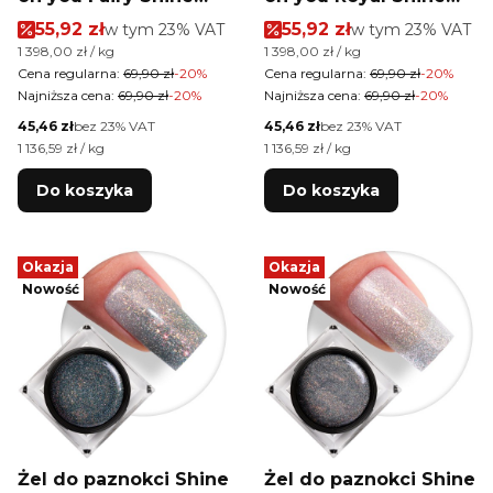
MollyLac HEMA/Di-
MollyLac HEMA/Di-
Cena promocyjna brutto
Cena promocyjna brutt
55,92 zł
w tym %s VAT
55,92 zł
w tym %s VAT
w tym
23%
VAT
w tym
23%
VAT
HEMA Free 50g
HEMA Free 50g
Cena jednostkowa brutto
Cena jednostkowa brutto
1 398,00 zł / kg
1 398,00 zł / kg
Cena regularna:
69,90 zł
-20%
Cena regularna:
69,90 zł
-20%
Najniższa cena:
69,90 zł
-20%
Najniższa cena:
69,90 zł
-20%
Cena netto
Cena netto
45,46 zł
bez 23% VAT
45,46 zł
bez 23% VAT
Cena jednostkowa netto
Cena jednostkowa netto
1 136,59 zł / kg
1 136,59 zł / kg
Do koszyka
Do koszyka
Okazja
Okazja
Nowość
Nowość
Żel do paznokci Shine
Żel do paznokci Shine