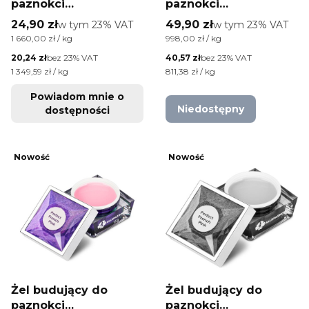
paznokci
paznokci
samopoziomujący
samopoziomujący
Cena brutto
Cena brutto
24,90 zł
w tym %s VAT
49,90 zł
w tym %s VAT
w tym
23%
VAT
w tym
23%
VAT
self leveling builder
self leveling builder
Cena jednostkowa brutto
Cena jednostkowa brutto
1 660,00 zł / kg
998,00 zł / kg
gel led/uv Perfect
gel led/uv Perfect
Cena netto
Cena netto
20,24 zł
bez 23% VAT
40,57 zł
bez 23% VAT
French Milkshake
French Cashmere
Cena jednostkowa netto
Cena jednostkowa netto
1 349,59 zł / kg
811,38 zł / kg
HEMA/Di-HEMA Free
Cover HEMA/Di-HEMA
15g
Free 50g
Powiadom mnie o
Niedostępny
dostępności
Nowość
Nowość
Żel budujący do
Żel budujący do
paznokci
paznokci