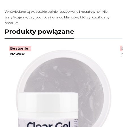
Wyświetlane są wszystkie opinie (pozytywne i negatywne). Nie
weryfikujemy, czy pochodzą one od klientów, którzy kupili dany
produkt.
Produkty powiązane
Bestseller
Be
Nowość
No