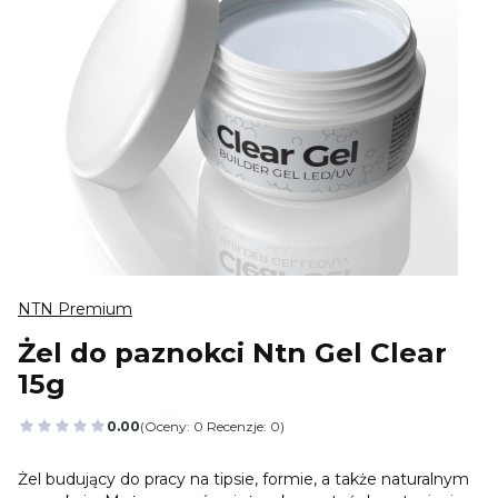
NTN Premium
Żel do paznokci Ntn Gel Clear
15g
0.00
(Oceny: 0 Recenzje: 0)
Przejdź do sekcji Opinie
Żel budujący do pracy na tipsie, formie, a także naturalnym