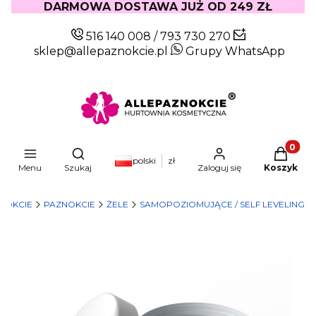
DARMOWA DOSTAWA JUŻ OD 249 ZŁ
516 140 008
/
793 730 270
sklep@allepaznokcie.pl
Grupy WhatsApp
Produkty
Otwórz wyszukiwarkę
polski
zł
Menu
Szukaj
Zaloguj się
Koszyk
NOKCIE
PAZNOKCIE
ŻELE
SAMOPOZIOMUJĄCE / SELF LEVELING