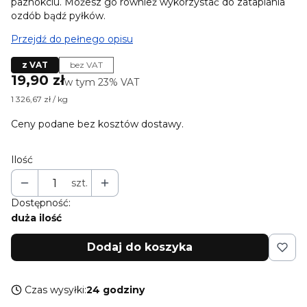
paznokciu. Możesz go również wykorzystać do zatapiania
ozdób bądź pyłków.
Przejdź do pełnego opisu
z VAT
bez VAT
Cena
19,90 zł
w tym 23% VAT
w tym
23%
VAT
1 326,67 zł / kg
Ceny podane bez kosztów dostawy.
Ilość
szt.
Dostępność:
duża ilość
Dodaj do koszyka
Czas wysyłki:
24 godziny