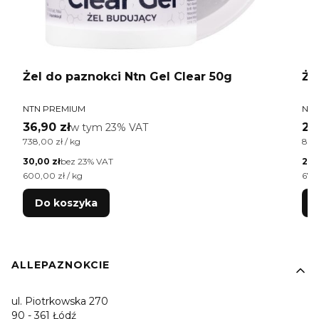
Żel do paznokci Ntn Gel Clear 50g
Że
PRODUCENT
PR
NTN PREMIUM
NTN
Cena brutto
Ce
36,90 zł
w tym %s VAT
24
w tym
23%
VAT
Cena jednostkowa brutto
Cen
738,00 zł / kg
830,
Cena netto
Cen
30,00 zł
bez 23% VAT
20,
Cena jednostkowa netto
Cen
600,00 zł / kg
674,
Do koszyka
Linki w stopce
ALLEPAZNOKCIE
ul. Piotrkowska 270
90 - 361 Łódź