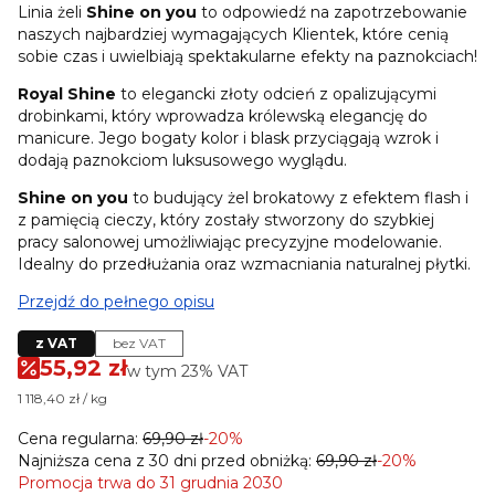
Linia żeli
Shine on you
to odpowiedź na zapotrzebowanie
naszych najbardziej wymagających Klientek, które cenią
sobie czas i uwielbiają spektakularne efekty na paznokciach!
Royal Shine
to elegancki złoty odcień z opalizującymi
drobinkami, który wprowadza królewską elegancję do
manicure. Jego bogaty kolor i blask przyciągają wzrok i
dodają paznokciom luksusowego wyglądu.
Shine on you
to budujący żel brokatowy z efektem flash i
z pamięcią cieczy, który zostały stworzony do szybkiej
pracy salonowej umożliwiając precyzyjne modelowanie.
Idealny do przedłużania oraz wzmacniania naturalnej płytki.
Przejdź do pełnego opisu
z VAT
bez VAT
55,92 zł
w tym 23% VAT
w tym
23%
VAT
1 118,40 zł / kg
Cena regularna:
69,90 zł
-20%
Najniższa cena z 30 dni przed obniżką:
69,90 zł
-20%
Promocja trwa do 31 grudnia 2030