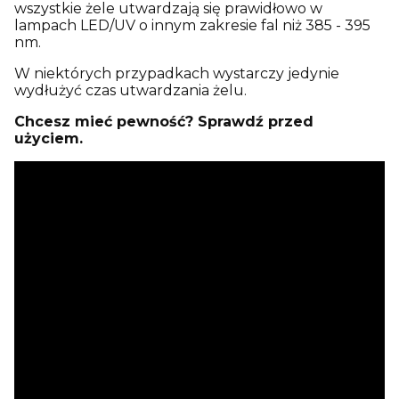
wszystkie żele utwardzają się prawidłowo w
lampach LED/UV o innym zakresie fal niż 385 - 395
nm.
W niektórych przypadkach wystarczy jedynie
wydłużyć czas utwardzania żelu.
Chcesz mieć pewność? Sprawdź przed
użyciem.