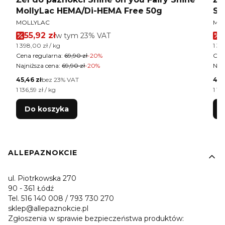
MollyLac HEMA/Di-HEMA Free 50g
Sh
PRODUCENT
PR
MOLLYLAC
MO
Cena promocyjna brutto
55,92 zł
w tym %s VAT
5
w tym
23%
VAT
Cena jednostkowa brutto
Cen
1 398,00 zł / kg
1 39
Cena regularna:
69,90 zł
-20%
Cen
Najniższa cena:
69,90 zł
-20%
Najn
Cena netto
Cen
45,46 zł
bez 23% VAT
45,
Cena jednostkowa netto
Cen
1 136,59 zł / kg
1 13
Do koszyka
Linki w stopce
ALLEPAZNOKCIE
ul. Piotrkowska 270
90 - 361 Łódź
Tel. 516 140 008 / 793 730 270
sklep@allepaznokcie.pl
Zgłoszenia w sprawie bezpieczeństwa produktów: