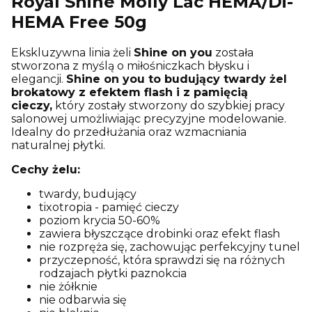
Royal Shine Molly Lac HEMA/Di-
HEMA Free 50g
Ekskluzywna linia żeli
Shine on you
została
stworzona z myślą o miłośniczkach błysku i
elegancji.
Shine on you to budujący twardy żel
brokatowy z efektem flash i z pamięcią
cieczy,
który zostały stworzony do szybkiej pracy
salonowej umożliwiając precyzyjne modelowanie.
Idealny do przedłużania oraz wzmacniania
naturalnej płytki.
Cechy żelu:
twardy, budujący
tixotropia - pamięć cieczy
poziom krycia 50-60%
zawiera błyszczące drobinki oraz efekt flash
nie rozpręża się, zachowując perfekcyjny tunel
przyczepność, która sprawdzi się na różnych
rodzajach płytki paznokcia
nie żółknie
nie odbarwia się