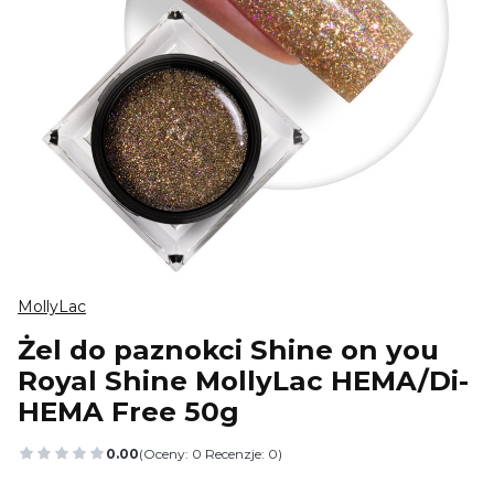
MollyLac
Żel do paznokci Shine on you
Royal Shine MollyLac HEMA/Di-
HEMA Free 50g
0.00
(Oceny: 0 Recenzje: 0)
Przejdź do sekcji Opinie