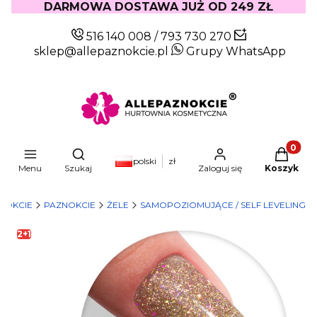
DARMOWA DOSTAWA JUŻ OD 249 ZŁ
516 140 008
/
793 730 270
sklep@allepaznokcie.pl
Grupy WhatsApp
Produkty
Otwórz wyszukiwarkę
polski
zł
Menu
Szukaj
Zaloguj się
Koszyk
NOKCIE
PAZNOKCIE
ŻELE
SAMOPOZIOMUJĄCE / SELF LEVELING
2+1