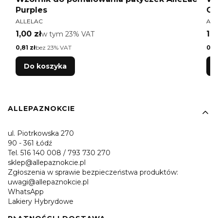
Purples
Or
PRODUCENT
PR
ALLELAC
ALL
Cena brutto
Ce
1,00 zł
w tym %s VAT
1,0
w tym
23%
VAT
Cena netto
Cen
0,81 zł
bez 23% VAT
0,81
Do koszyka
Linki w stopce
ALLEPAZNOKCIE
ul. Piotrkowska 270
90 - 361 Łódź
Tel. 516 140 008 / 793 730 270
sklep@allepaznokcie.pl
Zgłoszenia w sprawie bezpieczeństwa produktów:
uwagi@allepaznokcie.pl
WhatsApp
Lakiery Hybrydowe