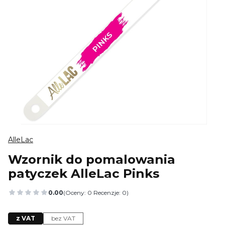
AlleLac
Wzornik do pomalowania
patyczek AlleLac Pinks
0.00
(Oceny: 0 Recenzje: 0)
Przejdź do sekcji Opinie
z VAT
bez VAT