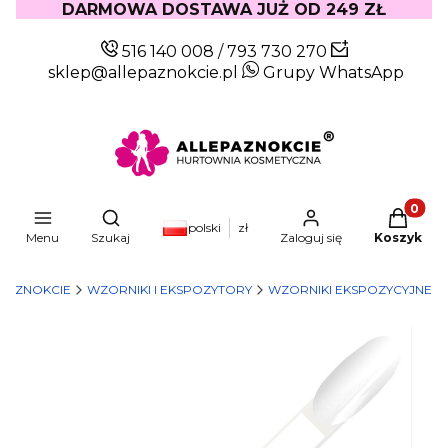
DARMOWA DOSTAWA JUŻ OD 249 ZŁ
516 140 008
/
793 730 270
sklep@allepaznokcie.pl
Grupy WhatsApp
Produkty
Otwórz wyszukiwarkę
polski
zł
Menu
Szukaj
Zaloguj się
Koszyk
PAZNOKCIE
WZORNIKI I EKSPOZYTORY
WZORNIKI EKSPOZYCYJNE