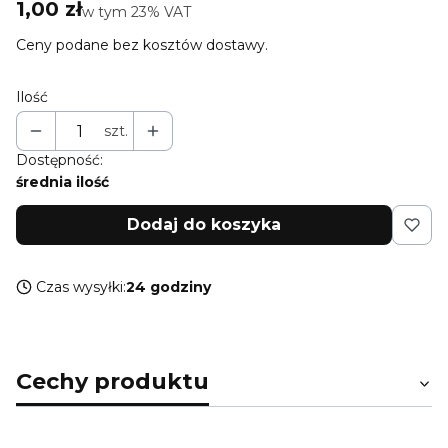
Cena
1,00 zł
w tym 23% VAT
w tym
23%
VAT
Ceny podane bez kosztów dostawy.
Ilość
szt.
Dostępność:
średnia ilość
Dodaj do koszyka
Czas wysyłki:
24 godziny
Cechy produktu