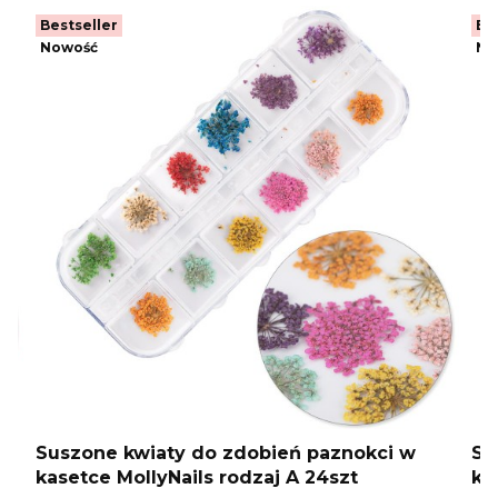
Bestseller
Be
Nowość
No
Suszone kwiaty do zdobień paznokci w
Su
kasetce MollyNails rodzaj A 24szt
ka