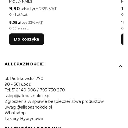
PRODUCENT
PR
MOLLY NAILS
MOL
Cena brutto
Ce
9,90 zł
w tym %s VAT
19,
w tym
23%
VAT
Cena jednostkowa brutto
Cen
0,41 zł / szt.
0,55 
Cena netto
Cen
8,05 zł
bez 23% VAT
16,1
Cena jednostkowa netto
Cen
0,33 zł / szt.
0,45
Do koszyka
Linki w stopce
ALLEPAZNOKCIE
ul. Piotrkowska 270
90 - 361 Łódź
Tel. 516 140 008 / 793 730 270
sklep@allepaznokcie.pl
Zgłoszenia w sprawie bezpieczeństwa produktów:
uwagi@allepaznokcie.pl
WhatsApp
Lakiery Hybrydowe