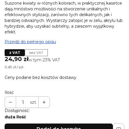
Suszone kwiaty w różnych kolorach, w praktycznej kasetce
dają mnóstwo możliwości na stworzenie unikalnych i
efektownych stylizacji, zarówno tych delikatnych, jak i
bardziej odważnych. Wystarczy zatopić je w żelu, akrylu lub
hybrydzie, aby uzyskać subtelny, a zarazem wyjątkowy
efekt.
Przejdź do pełnego opisu
z VAT
bez VAT
Cena
24,90 zł
w tym 23% VAT
w tym
23%
VAT
0,69 zł / szt.
Ceny podane bez kosztów dostawy.
Ilość
szt.
Dostępność:
duża ilość