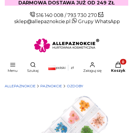
DARMOWA DOSTAWA JUŻ OD 249 ZŁ
516 140 008
/
793 730 270
sklep@allepaznokcie.pl
Grupy WhatsApp
Produkty
Otwórz wyszukiwarkę
polski
zł
Menu
Szukaj
Zaloguj się
Koszyk
ALLEPAZNOKCIE
PAZNOKCIE
OZDOBY