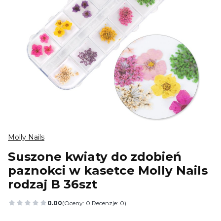
Molly Nails
Suszone kwiaty do zdobień
paznokci w kasetce Molly Nails
rodzaj B 36szt
0.00
(Oceny: 0 Recenzje: 0)
Przejdź do sekcji Opinie