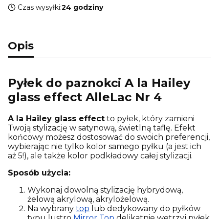
Czas wysyłki:
24 godziny
Opis
Pyłek do paznokci A la Hailey
glass effect AlleLac Nr 4
A la Hailey glass effect
to pyłek, który zamieni
Twoją stylizację w satynową, świetlną taflę. Efekt
końcowy możesz dostosować do swoich preferencji,
wybierając nie tylko kolor samego pyłku (a jest ich
aż 5!), ale także kolor podkładowy całej stylizacji.
Sposób użycia:
Wykonaj dowolną stylizację hybrydową,
żelową akrylową, akrylożelową.
Na wybrany
top
lub dedykowany do pyłków
typu lustro
Mirror Top
delikatnie wetrzyj pyłek