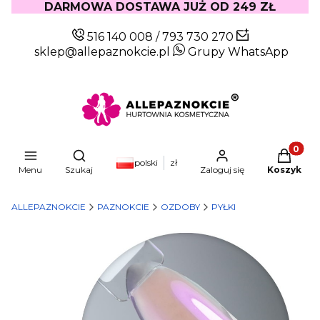
DARMOWA DOSTAWA JUŻ OD 249 ZŁ
516 140 008
/
793 730 270
sklep@allepaznokcie.pl
Grupy WhatsApp
Produkty
Otwórz wyszukiwarkę
polski
zł
Menu
Szukaj
Zaloguj się
Koszyk
ALLEPAZNOKCIE
PAZNOKCIE
OZDOBY
PYŁKI