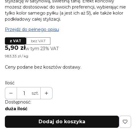
stylizację w satynową, świetlną taflę. Efekt końcowy
możesz dostosować do swoich preferencji, wybierając nie
tylko kolor samego pyłku (a jest ich aż 5!), ale także kolor
podkładowy całej stylizacji.
Przejdź do pełnego opisu
z VAT
bez VAT
Cena
5,90 zł
w tym 23% VAT
w tym
23%
VAT
983,33 zł / kg
Ceny podane bez kosztów dostawy.
Ilość
szt.
Dostępność:
duża ilość
Dodaj do koszyka