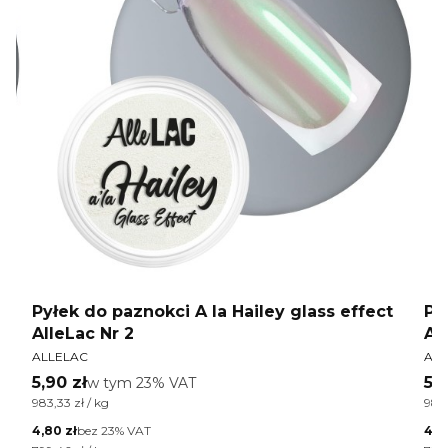
t
Pyłek do paznokci A la Hailey glass effect
Py
AlleLac Nr 2
Al
PRODUCENT
PR
ALLELAC
ALL
Cena brutto
Ce
5,90 zł
w tym %s VAT
5,9
w tym
23%
VAT
Cena jednostkowa brutto
Cen
983,33 zł / kg
983,
Cena netto
Cen
4,80 zł
bez 23% VAT
4,8