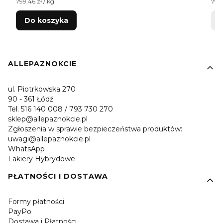
Cena jednostkowa netto
Cen
799,46 zł / kg
799,
Do koszyka
Linki w stopce
ALLEPAZNOKCIE
ul. Piotrkowska 270
90 - 361 Łódź
Tel. 516 140 008 / 793 730 270
sklep@allepaznokcie.pl
Zgłoszenia w sprawie bezpieczeństwa produktów:
uwagi@allepaznokcie.pl
WhatsApp
Lakiery Hybrydowe
PŁATNOŚCI I DOSTAWA
Formy płatności
PayPo
Dostawa i Płatności