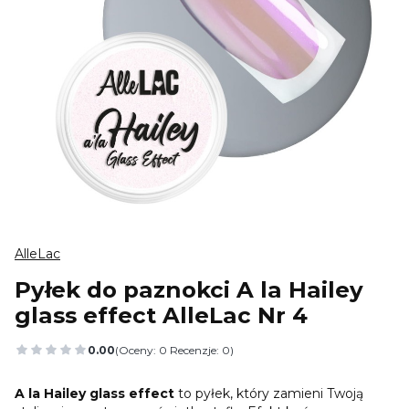
AlleLac
Pyłek do paznokci A la Hailey
glass effect AlleLac Nr 4
0.00
(Oceny: 0 Recenzje: 0)
Przejdź do sekcji Opinie
A la Hailey glass effect
to pyłek, który zamieni Twoją