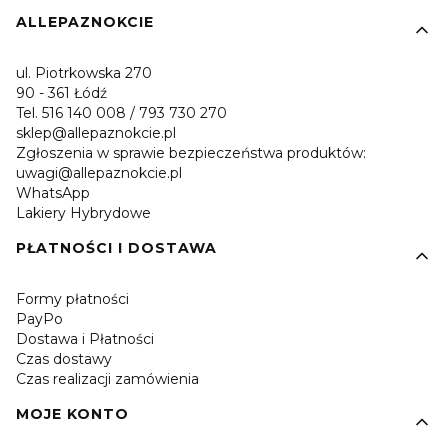
Linki w stopce
ALLEPAZNOKCIE
ul. Piotrkowska 270
90 - 361 Łódź
Tel. 516 140 008 / 793 730 270
sklep@allepaznokcie.pl
Zgłoszenia w sprawie bezpieczeństwa produktów:
uwagi@allepaznokcie.pl
WhatsApp
Lakiery Hybrydowe
PŁATNOŚCI I DOSTAWA
Formy płatności
PayPo
Dostawa i Płatności
Czas dostawy
Czas realizacji zamówienia
MOJE KONTO