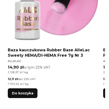
Baza kauczukowa Rubber Base AlleLac
Ba
Sweety HEMA/Di-HEMA Free 7g Nr 3
Pe
PRODUCENT
PR
ALLELAC
ALL
Cena brutto
Ce
14,90 zł
w tym %s VAT
14
w tym
23%
VAT
Cena jednostkowa brutto
Cen
2 128,57 zł / kg
2 12
Cena netto
Cen
12,11 zł
bez 23% VAT
12,1
Cena jednostkowa netto
Cen
1 730,54 zł / kg
1 73
Do koszyka