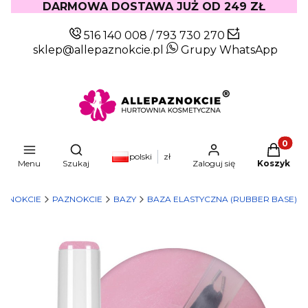
DARMOWA DOSTAWA JUŻ OD 249 ZŁ
516 140 008
/
793 730 270
sklep@allepaznokcie.pl
Grupy WhatsApp
Produkty
Otwórz wyszukiwarkę
polski
zł
Menu
Szukaj
Zaloguj się
Koszyk
AZNOKCIE
PAZNOKCIE
BAZY
BAZA ELASTYCZNA (RUBBER BASE)