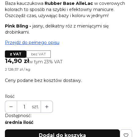
Baza kauczukowa
Rubber Base AlleLac
w coverowych
kolorach to sposób na szybki i efektowny manicure.
Oszczędź czas, używając bazy i koloru w jednym!
Pink Bling -
jasny, delikatny róż z mieniącymi się
drobinkami.
Przejdź do pełnego opisu
z VAT
bez VAT
Cena
14,90 zł
w tym 23% VAT
w tym
23%
VAT
2 128,57 zł / kg
Ceny podane bez kosztów dostawy.
Ilość
szt.
Dostępność:
średnia ilość
Dodaj do koszyka