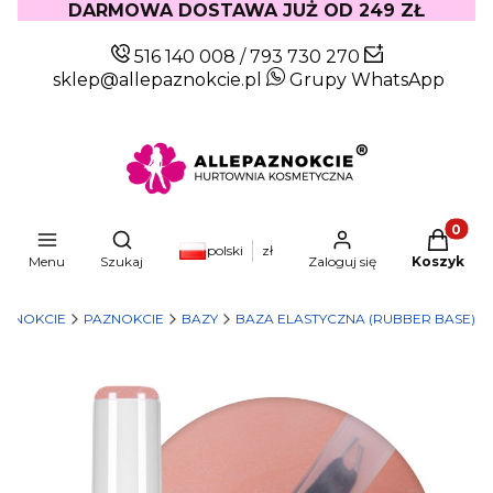
DARMOWA DOSTAWA JUŻ OD 249 ZŁ
516 140 008
/
793 730 270
sklep@allepaznokcie.pl
Grupy WhatsApp
Produkty
Otwórz wyszukiwarkę
polski
zł
Menu
Szukaj
Zaloguj się
Koszyk
AZNOKCIE
PAZNOKCIE
BAZY
BAZA ELASTYCZNA (RUBBER BASE)