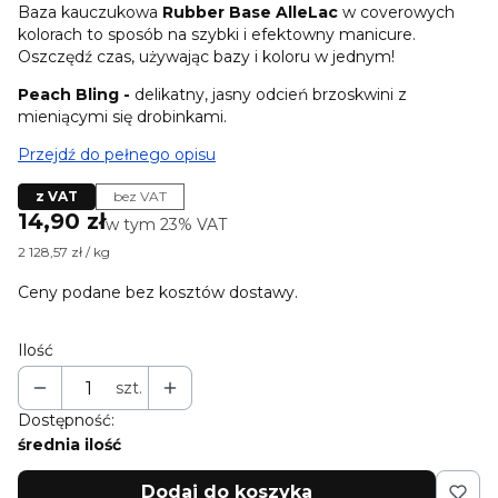
Baza kauczukowa
Rubber Base AlleLac
w coverowych
kolorach to sposób na szybki i efektowny manicure.
Oszczędź czas, używając bazy i koloru w jednym!
Peach Bling -
delikatny, jasny odcień brzoskwini z
mieniącymi się drobinkami.
Przejdź do pełnego opisu
z VAT
bez VAT
Cena
14,90 zł
w tym 23% VAT
w tym
23%
VAT
2 128,57 zł / kg
Ceny podane bez kosztów dostawy.
Ilość
szt.
Dostępność:
średnia ilość
Dodaj do koszyka