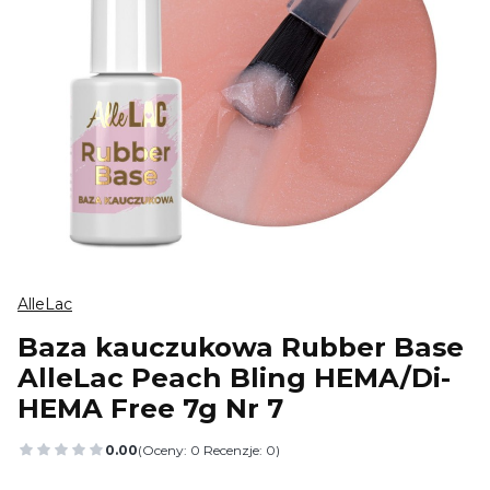
AlleLac
Baza kauczukowa Rubber Base
AlleLac Peach Bling HEMA/Di-
HEMA Free 7g Nr 7
0.00
(Oceny: 0 Recenzje: 0)
Przejdź do sekcji Opinie