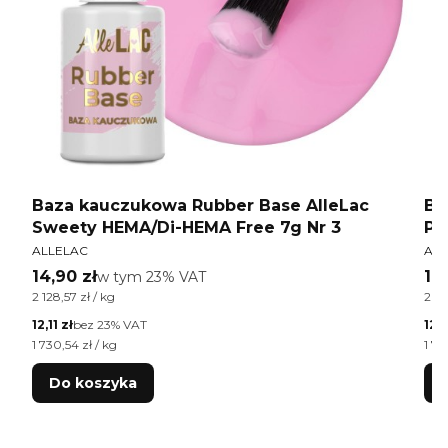
Baza kauczukowa Rubber Base AlleLac
Ba
Sweety HEMA/Di-HEMA Free 7g Nr 3
Pe
PRODUCENT
PR
ALLELAC
ALL
Cena brutto
Ce
14,90 zł
w tym %s VAT
14
w tym
23%
VAT
Cena jednostkowa brutto
Cen
2 128,57 zł / kg
2 12
Cena netto
Cen
12,11 zł
bez 23% VAT
12,1
Cena jednostkowa netto
Cen
1 730,54 zł / kg
1 73
Do koszyka