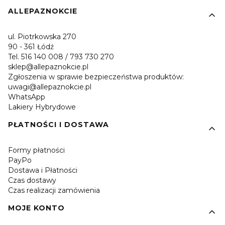
Linki w stopce
ALLEPAZNOKCIE
ul. Piotrkowska 270
90 - 361 Łódź
Tel. 516 140 008 / 793 730 270
sklep@allepaznokcie.pl
Zgłoszenia w sprawie bezpieczeństwa produktów:
uwagi@allepaznokcie.pl
WhatsApp
Lakiery Hybrydowe
PŁATNOŚCI I DOSTAWA
Formy płatności
PayPo
Dostawa i Płatności
Czas dostawy
Czas realizacji zamówienia
MOJE KONTO