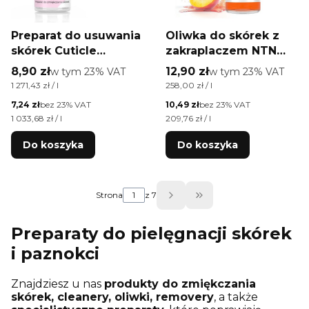
Preparat do usuwania
Oliwka do skórek z
skórek Cuticle
zakraplaczem NTN
Remover AlleLac 7 ml
Premium o zapachu
Cena brutto
Cena brutto
8,90 zł
w tym %s VAT
12,90 zł
w tym %s VAT
w tym
23%
VAT
w tym
23%
VAT
Peachy Punch 50 ml
Cena jednostkowa brutto
Cena jednostkowa brutto
1 271,43 zł / l
258,00 zł / l
Cena netto
Cena netto
7,24 zł
bez 23% VAT
10,49 zł
bez 23% VAT
Cena jednostkowa netto
Cena jednostkowa netto
1 033,68 zł / l
209,76 zł / l
Do koszyka
Do koszyka
Strona
z 7
Przejdź do ostatniej
Preparaty do pielęgnacji skórek
i paznokci
Znajdziesz u nas
produkty do zmiękczania
skórek, cleanery, oliwki, removery
, a także