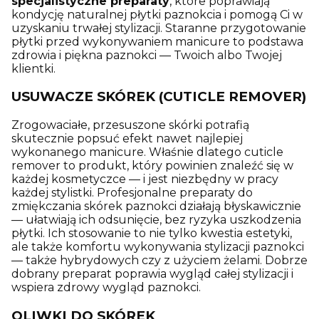
specjalistyczne preparaty
, które poprawiają
kondycję naturalnej płytki paznokcia i pomogą Ci w
uzyskaniu trwałej stylizacji. Staranne przygotowanie
płytki przed wykonywaniem manicure to podstawa
zdrowia i piękna paznokci — Twoich albo Twojej
klientki.
USUWACZE SKÓREK (CUTICLE REMOVER)
Zrogowaciałe, przesuszone skórki potrafią
skutecznie popsuć efekt nawet najlepiej
wykonanego manicure. Właśnie dlatego cuticle
remover to produkt, który powinien znaleźć się w
każdej kosmetyczce — i jest niezbędny w pracy
każdej stylistki. Profesjonalne preparaty do
zmiękczania skórek paznokci działają błyskawicznie
— ułatwiają ich odsunięcie, bez ryzyka uszkodzenia
płytki. Ich stosowanie to nie tylko kwestia estetyki,
ale także komfortu wykonywania stylizacji paznokci
— także hybrydowych czy z użyciem żelami. Dobrze
dobrany preparat poprawia wygląd całej stylizacji i
wspiera zdrowy wygląd paznokci.
OLIWKI DO SKÓREK