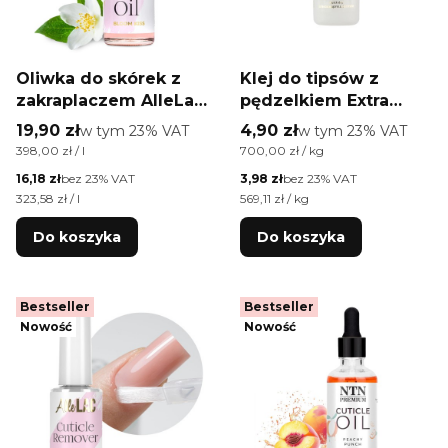
Oliwka do skórek z
Klej do tipsów z
zakraplaczem AlleLac
pędzelkiem Extra
o zapachu Bloom Kiss
Strong 7g
Cena brutto
Cena brutto
19,90 zł
w tym %s VAT
4,90 zł
w tym %s VAT
w tym
23%
VAT
w tym
23%
VAT
50 ml
Cena jednostkowa brutto
Cena jednostkowa brutto
398,00 zł / l
700,00 zł / kg
Cena netto
Cena netto
16,18 zł
bez 23% VAT
3,98 zł
bez 23% VAT
Cena jednostkowa netto
Cena jednostkowa netto
323,58 zł / l
569,11 zł / kg
Do koszyka
Do koszyka
Bestseller
Bestseller
Nowość
Nowość