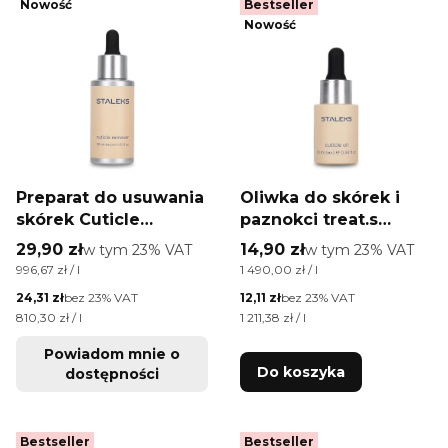
Nowość
Bestseller
Nowość
Preparat do usuwania
Oliwka do skórek i
skórek Cuticle
paznokci treat.s
Remover treat.s
Staleks 10 ml
Cena brutto
Cena brutto
29,90 zł
w tym %s VAT
14,90 zł
w tym %s VAT
w tym
23%
VAT
w tym
23%
VAT
Staleks 30 ml
Cena jednostkowa brutto
Cena jednostkowa brutto
996,67 zł / l
1 490,00 zł / l
Cena netto
Cena netto
24,31 zł
bez 23% VAT
12,11 zł
bez 23% VAT
Cena jednostkowa netto
Cena jednostkowa netto
810,30 zł / l
1 211,38 zł / l
Powiadom mnie o
Do koszyka
dostępności
Bestseller
Bestseller