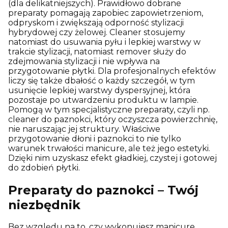
(dla delikatniejszych). Prawidłowo dobrane
preparaty pomagają zapobiec zapowietrzeniom,
odpryskom i zwiększają odporność stylizacji
hybrydowej czy żelowej. Cleaner stosujemy
natomiast do usuwania pyłu i lepkiej warstwy w
trakcie stylizacji, natomiast remover służy do
zdejmowania stylizacji i nie wpływa na
przygotowanie płytki. Dla profesjonalnych efektów
liczy się także dbałość o każdy szczegół, w tym
usunięcie lepkiej warstwy dyspersyjnej, która
pozostaje po utwardzeniu produktu w lampie.
Pomogą w tym specjalistyczne preparaty, czyli np.
cleaner do paznokci, który oczyszcza powierzchnię,
nie naruszając jej struktury. Właściwe
przygotowanie dłoni i paznokci to nie tylko
warunek trwałości manicure, ale też jego estetyki.
Dzięki nim uzyskasz efekt gładkiej, czystej i gotowej
do zdobień płytki.
Preparaty do paznokci – Twój
niezbędnik
Bez względu na to, czy wykonujesz manicure