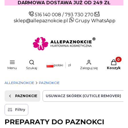
DARMOWA DOSTAWA JUŻ OD 249 ZŁ
516 140 008
/
793 730 270
sklep@allepaznokcie.pl
Grupy WhatsApp
Produkty
Otwórz wyszukiwarkę
polski
zł
Menu
Szukaj
Zaloguj się
Koszyk
ALLEPAZNOKCIE
PAZNOKCIE
PAZNOKCIE
USUWACZ SKÓREK (CUTICLE REMOVER)
5
Filtry
PREPARATY DO PAZNOKCI