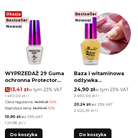
Okazja
Bestseller
Bestseller
Nowość
Nowość
WYPRZEDAŻ 29 Guma
Baza i witaminowa
ochronna Protector
odżywka
Gum MollyLac 10 ml
utwardzająca DUAL
Cena promocyjna brutto
Cena brutto
13,41 zł
w tym %s VAT
24,90 zł
w tym %s VAT
w tym
23%
VAT
w tym
23%
VAT
EFFECT 2 in 1 Base &
Cena jednostkowa brutto
Cena jednostkowa brutto
1 490,00 zł / l
2 490,00 zł / l
Hardener MollyLac 10
Cena regularna:
14,90 zł
-10%
Cena netto
20,24 zł
bez 23% VAT
ml
Najniższa cena:
14,90 zł
-10%
Cena jednostkowa netto
2 024,39 zł / l
Cena netto
10,90 zł
bez 23% VAT
Cena jednostkowa netto
1 211,38 zł / l
Do koszyka
Do koszyka