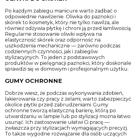
Po każdym zabiegu manicure warto zadbać o
odpowiednie nawilżenie. Oliwka do paznokci i
skórek to kosmetyk, który nie tylko nawilża, ale
również odżywia płytkę i chroni ją przed łamliwością.
Regularne stosowanie oliwki wpływa na
elastyczność skórek oraz odporność na
uszkodzenia mechaniczne — zarówno podczas
codziennych czynności, jak i zabiegów
stylizacyjnych. To jeden z podstawowych
produktów w pielęgnacji paznokci, który doskonale
sprawdzi się w domowym i profesjonalnym użytku.
GUMY OCHRONNE
Dobrze wiesz, że podczas wykonywania zdobień,
lakierowania czy pracy z żelami, warto zabezpieczyć
okolice płytki przed zabrudzeniami. Gumy
ochronne tworzą elastyczną barierę, którą po
utwardzaniu w lampie lub po stylizacji można łatwo
usunąć. Ich zastosowanie ułatwi Ci pracę —
zwłaszcza przy stylizacjach wymagających precyzj.
To także wygodne rozwiązanie dla osób uczących