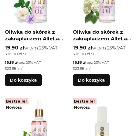
Oliwka do skórek z
Oliwka do skórek z
zakraplaczem AlleLac
zakraplaczem AlleLac
o zapachu Bloom
o zapachu Bloom
Cena brutto
Cena brutto
19,90 zł
w tym %s VAT
19,90 zł
w tym %s VAT
w tym
23%
VAT
w tym
23%
VAT
Whisper 50 ml
Touch 50 ml
Cena jednostkowa brutto
Cena jednostkowa brutto
398,00 zł / l
398,00 zł / l
Cena netto
Cena netto
16,18 zł
bez 23% VAT
16,18 zł
bez 23% VAT
Cena jednostkowa netto
Cena jednostkowa netto
323,58 zł / l
323,58 zł / l
Do koszyka
Do koszyka
Bestseller
Bestseller
Nowość
Nowość