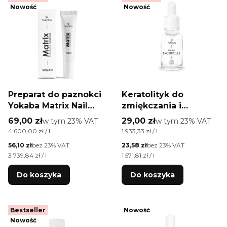
Nowość
Nowość
Preparat do paznokci
Keratolityk do
Yokaba Matrix Nail
zmiękczania i
Repair Treatment
usuwania skórek
Cena brutto
Cena brutto
69,00 zł
w tym %s VAT
29,00 zł
w tym %s VAT
w tym
23%
VAT
w tym
23%
VAT
15ml
Yokaba ExCuticles 15
Cena jednostkowa brutto
Cena jednostkowa brutto
4 600,00 zł / l
1 933,33 zł / l
ml
Cena netto
Cena netto
56,10 zł
bez 23% VAT
23,58 zł
bez 23% VAT
Cena jednostkowa netto
Cena jednostkowa netto
3 739,84 zł / l
1 571,81 zł / l
Do koszyka
Do koszyka
Bestseller
Nowość
Nowość