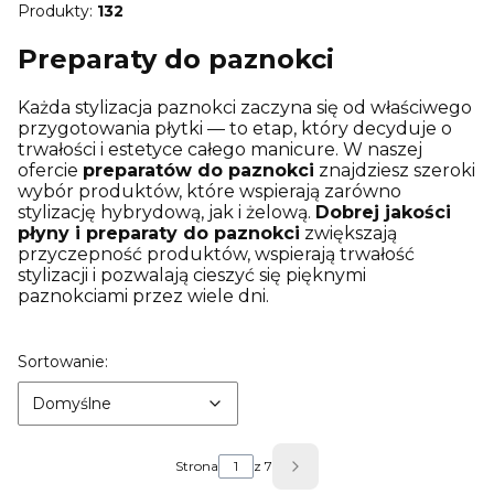
Produkty:
132
Preparaty do paznokci
Każda stylizacja paznokci zaczyna się od właściwego
przygotowania płytki — to etap, który decyduje o
trwałości i estetyce całego manicure. W naszej
ofercie
preparatów do paznokci
znajdziesz szeroki
wybór produktów, które wspierają zarówno
stylizację hybrydową, jak i żelową.
Dobrej jakości
płyny i preparaty do paznokci
zwiększają
przyczepność produktów, wspierają trwałość
stylizacji i pozwalają cieszyć się pięknymi
paznokciami przez wiele dni.
Lista produktów
Domyślne
Sortowanie:
Domyślne
Strona
z 7
Następne produkty