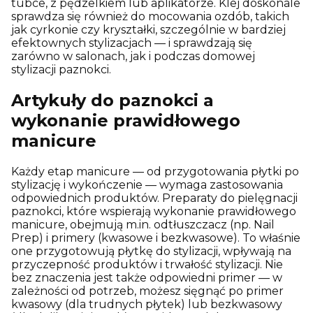
tubce, z pędzelkiem lub aplikatorze. Klej doskonale
sprawdza się również do mocowania ozdób, takich
jak cyrkonie czy kryształki, szczególnie w bardziej
efektownych stylizacjach — i sprawdzają się
zarówno w salonach, jak i podczas domowej
stylizacji paznokci.
Artykuły do paznokci a
wykonanie prawidłowego
manicure
Każdy etap manicure — od przygotowania płytki po
stylizację i wykończenie — wymaga zastosowania
odpowiednich produktów. Preparaty do pielęgnacji
paznokci, które wspierają wykonanie prawidłowego
manicure, obejmują m.in. odtłuszczacz (np. Nail
Prep) i primery (kwasowe i bezkwasowe). To właśnie
one przygotowują płytkę do stylizacji, wpływają na
przyczepność produktów i trwałość stylizacji. Nie
bez znaczenia jest także odpowiedni primer — w
zależności od potrzeb, możesz sięgnąć po primer
kwasowy (dla trudnych płytek) lub bezkwasowy