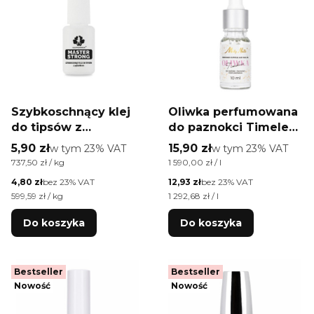
Szybkoschnący klej
Oliwka perfumowana
do tipsów z
do paznokci Timeless
pędzelkiem Master
Molly Nails Nail &
Cena brutto
Cena brutto
5,90 zł
w tym %s VAT
15,90 zł
w tym %s VAT
w tym
23%
VAT
w tym
23%
VAT
Strong Nail Glue 8 g
Cuticle Oil 10 ml
Cena jednostkowa brutto
Cena jednostkowa brutto
737,50 zł / kg
1 590,00 zł / l
Cena netto
Cena netto
4,80 zł
bez 23% VAT
12,93 zł
bez 23% VAT
Cena jednostkowa netto
Cena jednostkowa netto
599,59 zł / kg
1 292,68 zł / l
Do koszyka
Do koszyka
Bestseller
Bestseller
Nowość
Nowość