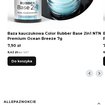
Baza kauczukowa Color Rubber Base 2in1 NTN
Premium Ocean Breeze 7g
Cena
7,90 zł
7
Cena
C
6,42 zł
bez VAT
6
Do koszyka
Linki w stopce
ALLEPAZNOKCIE