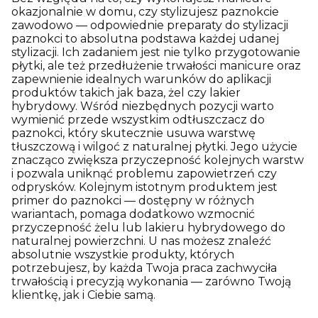
okazjonalnie w domu, czy stylizujesz paznokcie
zawodowo — odpowiednie preparaty do stylizacji
paznokci to absolutna podstawa każdej udanej
stylizacji. Ich zadaniem jest nie tylko przygotowanie
płytki, ale też przedłużenie trwałości manicure oraz
zapewnienie idealnych warunków do aplikacji
produktów takich jak baza, żel czy lakier
hybrydowy. Wśród niezbędnych pozycji warto
wymienić przede wszystkim odtłuszczacz do
paznokci, który skutecznie usuwa warstwę
tłuszczową i wilgoć z naturalnej płytki. Jego użycie
znacząco zwiększa przyczepność kolejnych warstw
i pozwala uniknąć problemu zapowietrzeń czy
odprysków. Kolejnym istotnym produktem jest
primer do paznokci — dostępny w różnych
wariantach, pomaga dodatkowo wzmocnić
przyczepność żelu lub lakieru hybrydowego do
naturalnej powierzchni. U nas możesz znaleźć
absolutnie wszystkie produkty, których
potrzebujesz, by każda Twoja praca zachwyciła
trwałością i precyzją wykonania — zarówno Twoją
klientkę, jak i Ciebie samą.