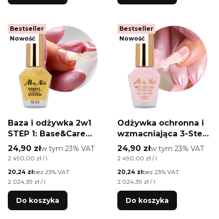
Bestseller
Bestseller
Nowość
Nowość
Baza i odżywka 2w1
Odżywka ochronna i
STEP 1: Base&Care
wzmacniająca 3-Step
2in1 Vinyl Effect
System Botanical
Cena brutto
Cena brutto
24,90 zł
w tym %s VAT
24,90 zł
w tym %s VAT
w tym
23%
VAT
w tym
23%
VAT
System MollyNails 10
Strong Nail
Cena jednostkowa brutto
Cena jednostkowa brutto
2 490,00 zł / l
2 490,00 zł / l
ml
Conditioner
Cena netto
Cena netto
20,24 zł
bez 23% VAT
20,24 zł
bez 23% VAT
MollyNails 10 ml
Cena jednostkowa netto
Cena jednostkowa netto
2 024,39 zł / l
2 024,39 zł / l
Do koszyka
Do koszyka