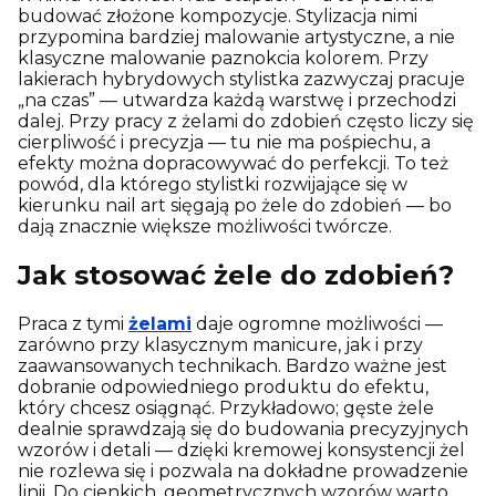
budować złożone kompozycje. Stylizacja nimi
przypomina bardziej malowanie artystyczne, a nie
klasyczne malowanie paznokcia kolorem. Przy
lakierach hybrydowych stylistka zazwyczaj pracuje
„na czas” — utwardza każdą warstwę i przechodzi
dalej. Przy pracy z żelami do zdobień często liczy się
cierpliwość i precyzja — tu nie ma pośpiechu, a
efekty można dopracowywać do perfekcji. To też
powód, dla którego stylistki rozwijające się w
kierunku nail art sięgają po żele do zdobień — bo
dają znacznie większe możliwości twórcze.
Jak stosować żele do zdobień?
Praca z tymi
żelami
daje ogromne możliwości —
zarówno przy klasycznym manicure, jak i przy
zaawansowanych technikach. Bardzo ważne jest
dobranie odpowiedniego produktu do efektu,
który chcesz osiągnąć. Przykładowo; gęste żele
dealnie sprawdzają się do budowania precyzyjnych
wzorów i detali — dzięki kremowej konsystencji żel
nie rozlewa się i pozwala na dokładne prowadzenie
linii. Do cienkich, geometrycznych wzorów warto