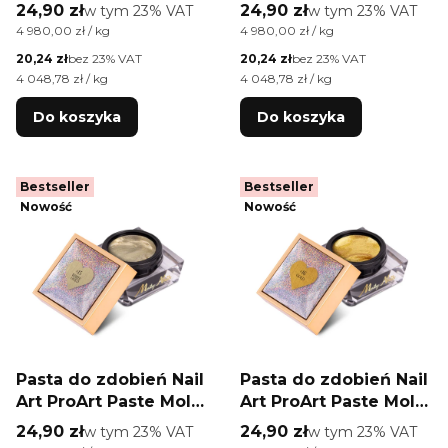
Nails Orange Neon
Nails Silver HEMA/Di-
Cena brutto
Cena brutto
24,90 zł
w tym %s VAT
24,90 zł
w tym %s VAT
w tym
23%
VAT
w tym
23%
VAT
HEMA/Di-HEMA Free
HEMA Free 5g
Cena jednostkowa brutto
Cena jednostkowa brutto
4 980,00 zł / kg
4 980,00 zł / kg
5g
Cena netto
Cena netto
20,24 zł
bez 23% VAT
20,24 zł
bez 23% VAT
Cena jednostkowa netto
Cena jednostkowa netto
4 048,78 zł / kg
4 048,78 zł / kg
Do koszyka
Do koszyka
Bestseller
Bestseller
Nowość
Nowość
Pasta do zdobień Nail
Pasta do zdobień Nail
Art ProArt Paste Molly
Art ProArt Paste Molly
Nails White Gold
Nails Gold HEMA/Di-
Cena brutto
Cena brutto
24,90 zł
w tym %s VAT
24,90 zł
w tym %s VAT
w tym
23%
VAT
w tym
23%
VAT
HEMA/Di-HEMA Free
HEMA Free 5g