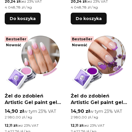
Cena netto
Cena netto
20,24 zł
bez 23% VAT
20,24 zł
bez 23% VAT
Cena jednostkowa netto
Cena jednostkowa netto
4 048,78 zł / kg
4 048,78 zł / kg
Do koszyka
Do koszyka
Bestseller
Bestseller
Nowość
Nowość
Żel do zdobień
Żel do zdobień
Artistic Gel paint gel
Artistic Gel paint gel
ombre ornamenty
ombre ornamenty
Cena brutto
Cena brutto
14,90 zł
w tym %s VAT
14,90 zł
w tym %s VAT
w tym
23%
VAT
w tym
23%
VAT
Allepaznokcie
Allepaznokcie
Cena jednostkowa brutto
Cena jednostkowa brutto
2 980,00 zł / kg
2 980,00 zł / kg
Limited Edition Baby
Limited Edition
Cena netto
Cena netto
12,11 zł
bez 23% VAT
12,11 zł
bez 23% VAT
Pink HEMA /Di-HEMA
Medium Purple HEMA
Cena jednostkowa netto
Cena jednostkowa netto
2 422,76 zł / kg
2 422,76 zł / kg