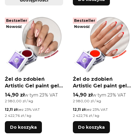
Bestseller
Bestseller
Nowość
Nowość
Żel do zdobień
Żel do zdobień
Artistic Gel paint gel
Artistic Gel paint gel
ombre ornamenty
ombre ornamenty
Cena brutto
Cena brutto
14,90 zł
w tym %s VAT
14,90 zł
w tym %s VAT
w tym
23%
VAT
w tym
23%
VAT
Allepaznokcie
Allepaznokcie
Cena jednostkowa brutto
Cena jednostkowa brutto
2 980,00 zł / kg
2 980,00 zł / kg
Limited Edition Wine
Limited Edition Neon
Cena netto
Cena netto
12,11 zł
bez 23% VAT
12,11 zł
bez 23% VAT
Red HEMA /Di-HEMA
Red HEMA /Di-HEMA
Cena jednostkowa netto
Cena jednostkowa netto
2 422,76 zł / kg
2 422,76 zł / kg
free 5g
free 5g
Do koszyka
Do koszyka