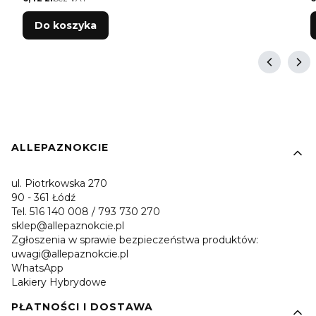
Do koszyka
Linki w stopce
ALLEPAZNOKCIE
ul. Piotrkowska 270
90 - 361 Łódź
Tel. 516 140 008 / 793 730 270
sklep@allepaznokcie.pl
Zgłoszenia w sprawie bezpieczeństwa produktów:
uwagi@allepaznokcie.pl
WhatsApp
Lakiery Hybrydowe
PŁATNOŚCI I DOSTAWA