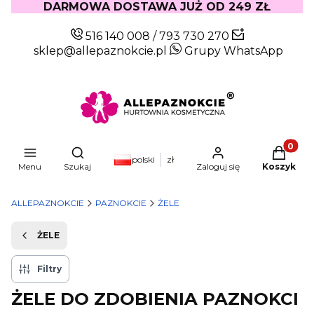
DARMOWA DOSTAWA JUŻ OD 249 ZŁ
516 140 008
/
793 730 270
sklep@allepaznokcie.pl
Grupy WhatsApp
Produkty
Otwórz wyszukiwarkę
polski
zł
Menu
Szukaj
Zaloguj się
Koszyk
ALLEPAZNOKCIE
PAZNOKCIE
ŻELE
ŻELE
Filtry
ŻELE DO ZDOBIENIA PAZNOKCI