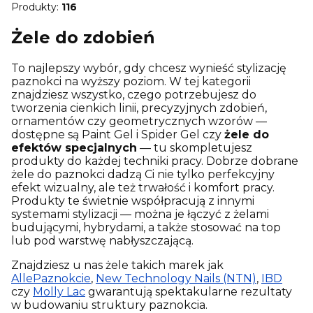
Produkty:
116
Żele do zdobień
To najlepszy wybór, gdy chcesz wynieść stylizację
paznokci na wyższy poziom. W tej kategorii
znajdziesz wszystko, czego potrzebujesz do
tworzenia cienkich linii, precyzyjnych zdobień,
ornamentów czy geometrycznych wzorów —
dostępne są Paint Gel i Spider Gel czy
żele do
efektów specjalnych
— tu skompletujesz
produkty do każdej techniki pracy. Dobrze dobrane
żele do paznokci dadzą Ci nie tylko perfekcyjny
efekt wizualny, ale też trwałość i komfort pracy.
Produkty te świetnie współpracują z innymi
systemami stylizacji — można je łączyć z żelami
budującymi, hybrydami, a także stosować na top
lub pod warstwę nabłyszczającą.
Znajdziesz u nas żele takich marek jak
AllePaznokcie
,
New Technology Nails (NTN)
,
IBD
czy
Molly Lac
gwarantują spektakularne rezultaty
w budowaniu struktury paznokcia.