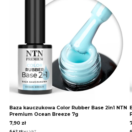
Baza kauczukowa Color Rubber Base 2in1 NTN
Premium Ocean Breeze 7g
Cena
7,90 zł
7
Cena
C
6,42 zł
bez VAT
6