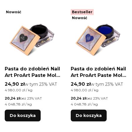
Nowość
Bestseller
Nowość
Pasta do zdobień Nail
Pasta do zdobień Nail
Art ProArt Paste Molly
Art ProArt Paste Molly
Nails Black HEMA/Di-
Nails Basic Blue
Cena brutto
Cena brutto
24,90 zł
w tym %s VAT
24,90 zł
w tym %s VAT
w tym
23%
VAT
w tym
23%
VAT
HEMA Free 5g
HEMA/Di-HEMA Free
Cena jednostkowa brutto
Cena jednostkowa brutto
4 980,00 zł / kg
4 980,00 zł / kg
5g
Cena netto
Cena netto
20,24 zł
bez 23% VAT
20,24 zł
bez 23% VAT
Cena jednostkowa netto
Cena jednostkowa netto
4 048,78 zł / kg
4 048,78 zł / kg
Do koszyka
Do koszyka