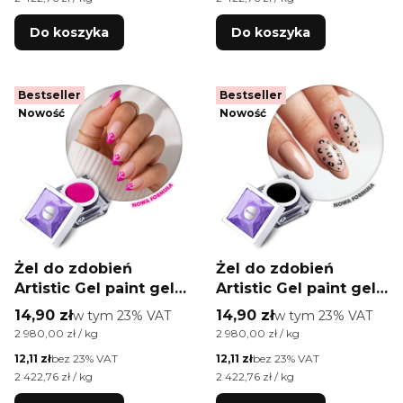
free 5g
/Di-HEMA free 5g
Do koszyka
Do koszyka
Bestseller
Bestseller
Nowość
Nowość
Żel do zdobień
Żel do zdobień
Artistic Gel paint gel
Artistic Gel paint gel
ombre ornamenty
ombre ornamenty
Cena brutto
Cena brutto
14,90 zł
w tym %s VAT
14,90 zł
w tym %s VAT
w tym
23%
VAT
w tym
23%
VAT
Allepaznokcie
Allepaznokcie
Cena jednostkowa brutto
Cena jednostkowa brutto
2 980,00 zł / kg
2 980,00 zł / kg
Limited Edition
Limited Edition Black
Cena netto
Cena netto
12,11 zł
bez 23% VAT
12,11 zł
bez 23% VAT
Fuchsia HEMA /Di-
HEMA /Di-HEMA free
Cena jednostkowa netto
Cena jednostkowa netto
2 422,76 zł / kg
2 422,76 zł / kg
HEMA free 5g
5g