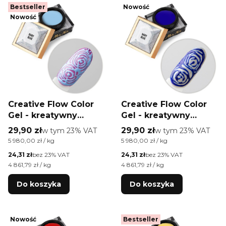
Bestseller
Nowość
Nowość
Creative Flow Color
Creative Flow Color
Gel - kreatywny
Gel - kreatywny
NailArt żel do efektu
NailArt żel do efektu
Cena brutto
Cena brutto
29,90 zł
w tym %s VAT
29,90 zł
w tym %s VAT
w tym
23%
VAT
w tym
23%
VAT
topniejących,
topniejących,
Cena jednostkowa brutto
Cena jednostkowa brutto
5 980,00 zł / kg
5 980,00 zł / kg
miękkich wzorów
miękkich wzorów
Cena netto
Cena netto
24,31 zł
bez 23% VAT
24,31 zł
bez 23% VAT
Molly Nails Baby Blue
Molly Nails Navy Blue
Cena jednostkowa netto
Cena jednostkowa netto
4 861,79 zł / kg
4 861,79 zł / kg
HEMA/Di-HEMA free 5
HEMA/Di-HEMA free 5
g
g
Do koszyka
Do koszyka
Nowość
Bestseller