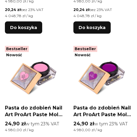
Cena jednostkowa brutto
Cena jednostkowa brutto
4 980,00 zł / kg
4 980,00 zł / kg
5g
Cena netto
Cena netto
20,24 zł
bez 23% VAT
20,24 zł
bez 23% VAT
Cena jednostkowa netto
Cena jednostkowa netto
4 048,78 zł / kg
4 048,78 zł / kg
Do koszyka
Do koszyka
Bestseller
Bestseller
Nowość
Nowość
Pasta do zdobień Nail
Pasta do zdobień Nail
Art ProArt Paste Molly
Art ProArt Paste Molly
Nails Light Pink
Nails Purple HEMA/Di-
Cena brutto
Cena brutto
24,90 zł
w tym %s VAT
24,90 zł
w tym %s VAT
w tym
23%
VAT
w tym
23%
VAT
HEMA/Di-HEMA Free
HEMA Free 5g
Cena jednostkowa brutto
Cena jednostkowa brutto
4 980,00 zł / kg
4 980,00 zł / kg
5g