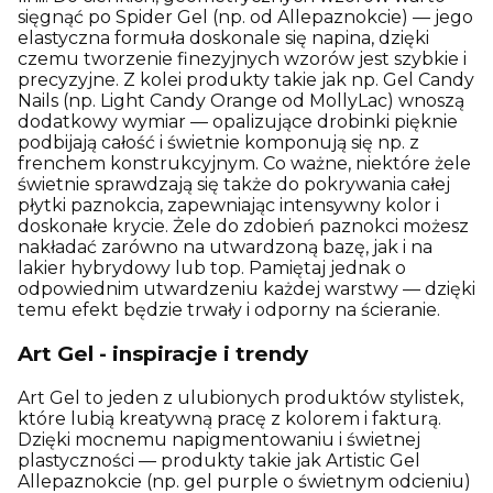
sięgnąć po Spider Gel (np. od Allepaznokcie) — jego
elastyczna formuła doskonale się napina, dzięki
czemu tworzenie finezyjnych wzorów jest szybkie i
precyzyjne. Z kolei produkty takie jak np. Gel Candy
Nails (np. Light Candy Orange od MollyLac) wnoszą
dodatkowy wymiar — opalizujące drobinki pięknie
podbijają całość i świetnie komponują się np. z
frenchem konstrukcyjnym. Co ważne, niektóre żele
świetnie sprawdzają się także do pokrywania całej
płytki paznokcia, zapewniając intensywny kolor i
doskonałe krycie. Żele do zdobień paznokci możesz
nakładać zarówno na utwardzoną bazę, jak i na
lakier hybrydowy lub top. Pamiętaj jednak o
odpowiednim utwardzeniu każdej warstwy — dzięki
temu efekt będzie trwały i odporny na ścieranie.
Art Gel - inspiracje i trendy
Art Gel to jeden z ulubionych produktów stylistek,
które lubią kreatywną pracę z kolorem i fakturą.
Dzięki mocnemu napigmentowaniu i świetnej
plastyczności — produkty takie jak Artistic Gel
Allepaznokcie (np. gel purple o świetnym odcieniu)