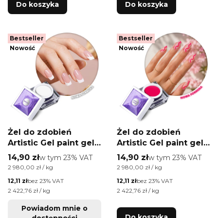
Do koszyka
Do koszyka
Bestseller
Bestseller
Nowość
Nowość
Żel do zdobień
Żel do zdobień
Artistic Gel paint gel
Artistic Gel paint gel
ombre ornamenty
ombre ornamenty
Cena brutto
Cena brutto
14,90 zł
w tym %s VAT
14,90 zł
w tym %s VAT
w tym
23%
VAT
w tym
23%
VAT
Allepaznokcie
Allepaznokcie
Cena jednostkowa brutto
Cena jednostkowa brutto
2 980,00 zł / kg
2 980,00 zł / kg
Limited Edition White
Limited Edition Neon
Cena netto
Cena netto
12,11 zł
bez 23% VAT
12,11 zł
bez 23% VAT
HEMA /Di-HEMA free
Pink HEMA /Di-HEMA
Cena jednostkowa netto
Cena jednostkowa netto
2 422,76 zł / kg
2 422,76 zł / kg
5g
free 5g
Powiadom mnie o
Do koszyka
dostępności