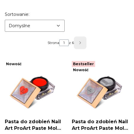
Lista produktów
Domyślne
Sortowanie:
Domyślne
Strona
z 6
Następne produkty
Nowość
Bestseller
Nowość
Pasta do zdobień Nail
Pasta do zdobień Nail
Art ProArt Paste Molly
Art ProArt Paste Molly