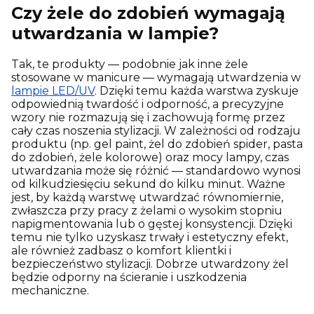
Czy żele do zdobień wymagają
utwardzania w lampie?
Tak, te produkty — podobnie jak inne żele
stosowane w manicure — wymagają utwardzenia w
lampie LED/UV
. Dzięki temu każda warstwa zyskuje
odpowiednią twardość i odporność, a precyzyjne
wzory nie rozmazują się i zachowują formę przez
cały czas noszenia stylizacji. W zależności od rodzaju
produktu (np. gel paint, żel do zdobień spider, pasta
do zdobień, żele kolorowe) oraz mocy lampy, czas
utwardzania może się różnić — standardowo wynosi
od kilkudziesięciu sekund do kilku minut. Ważne
jest, by każdą warstwę utwardzać równomiernie,
zwłaszcza przy pracy z żelami o wysokim stopniu
napigmentowania lub o gęstej konsystencji. Dzięki
temu nie tylko uzyskasz trwały i estetyczny efekt,
ale również zadbasz o komfort klientki i
bezpieczeństwo stylizacji. Dobrze utwardzony żel
będzie odporny na ścieranie i uszkodzenia
mechaniczne.