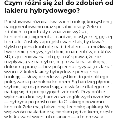
Czym różni się żel do zdobień od
lakieru hybrydowego?
Podstawowa różnica tkwi w ich funkcji, konsystencji,
napigmentowaniu oraz sposobie pracy. Żele do
zdobień to produkty o znacznie wyższej
koncentracji pigmentu i bardziej plastycznej, gęstej
formule. Zostały zaprojektowane tak, by dawać
stylistce pełną kontrolę nad detalem — umożliwiają
tworzenie precyzyjnych linii, ornamentów, efektów
3D, czy cieniowania. Ich gęstość sprawia, że nie
rozpływają się na płytce, co pozwala na spokojną,
dokładną pracę — bez pośpiechu i ryzyka „rozlania”
wzoru. Z kolei lakiery hybrydowe pełnią inną
funkcję — służą przede wszystkim do jednolitego
pokrywania paznokcia kolorem. Są bardziej płynne,
szybciej się rozprowadzają, ale właśnie dlatego nie
nadają się do precyzyjnych zdobień. Przy próbie
wykonania linii czy bardzo szczegółowych wzorów
— hybryda po prostu nie da Ci takiego poziomu
kontroli. Żele mają także inną technikę aplikacji. W
większości nakładane są cienkim pędzelkiem, często
w kilku warstwach lub etapach — a to pozwala