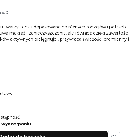
je: 0)
i Opinie
u twarzy i oczu dopasowana do różnych rodzajów i potrzeb
suwa makijaż i zanieczyszczenia, ale również dzięki zawartości
ków aktywnych pielęgnuje , przywraca świeżość, promienny i
stawy.
stępność:
 wyczerpaniu
Dodaj do koszyka