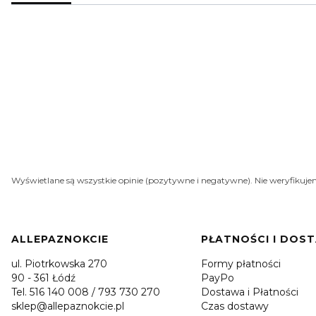
Wyświetlane są wszystkie opinie (pozytywne i negatywne). Nie weryfikujem
Linki w stopce
ALLEPAZNOKCIE
PŁATNOŚCI I DOS
ul. Piotrkowska 270
Formy płatności
90 - 361 Łódź
PayPo
Tel. 516 140 008 / 793 730 270
Dostawa i Płatności
sklep@allepaznokcie.pl
Czas dostawy