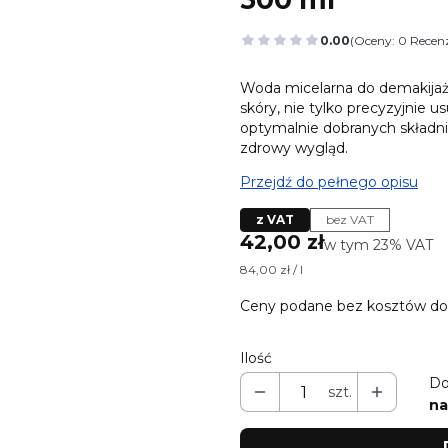
0.00
(Oceny: 0 Recenz
Przejdź do sekcj
Woda micelarna do demakijaż
skóry, nie tylko precyzyjnie u
optymalnie dobranych składni
zdrowy wygląd.
Przejdź do pełnego opisu
z VAT
bez VAT
Cena
42,00 zł
w tym 23% VAT
w tym
23%
VAT
84,00 zł / l
Ceny podane bez kosztów do
Ilość
Do
szt.
na