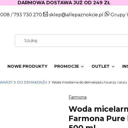
DARMOWA DOSTAWA JUŻ OD 249 ZŁ
 008
/
793 730 270
sklep@allepaznokcie.pl
Grupy 
W
NOWE PRODUKTY
PROMOCJE
OUTLET
IN
TWARZY
DO DEMAKIJAŻU
Woda micelarna do demakijażu twarzy i oczu
Farmona
Woda micelarn
Farmona Pure 
500 ml