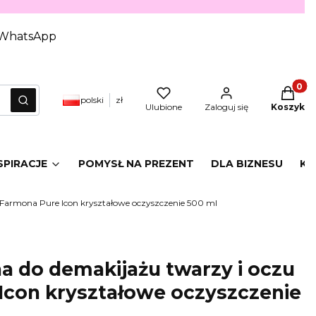
WhatsApp
Produkt
polski
zł
yczyść
Szukaj
Ulubione
Zaloguj się
Koszyk
SPIRACJE
POMYSŁ NA PREZENT
DLA BIZNESU
KA
 Farmona Pure Icon kryształowe oczyszczenie 500 ml
a do demakijażu twarzy i oczu
Icon kryształowe oczyszczenie