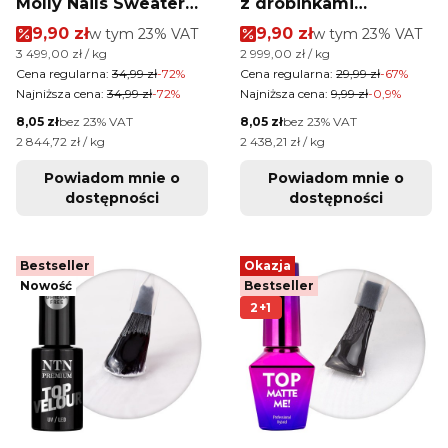
Molly Nails Sweater
z drobinkami
Cotton Top Orange
MollyLac Princess
Cena promocyjna brutto
Cena promocyjna brutt
9,90 zł
w tym %s VAT
9,90 zł
w tym %s VAT
w tym
23%
VAT
w tym
23%
VAT
HEMA/Di-HEMA Free
Satin Top Galaxy Nr 8
Cena jednostkowa brutto
Cena jednostkowa brutto
3 499,00 zł / kg
2 999,00 zł / kg
10g Nr 3
10g
Cena regularna:
34,99 zł
-72%
Cena regularna:
29,99 zł
-67%
Najniższa cena:
34,99 zł
-72%
Najniższa cena:
9,99 zł
-0,9%
Cena netto
Cena netto
8,05 zł
bez 23% VAT
8,05 zł
bez 23% VAT
Cena jednostkowa netto
Cena jednostkowa netto
2 844,72 zł / kg
2 438,21 zł / kg
Powiadom mnie o
Powiadom mnie o
dostępności
dostępności
Bestseller
Okazja
Nowość
Bestseller
2+1