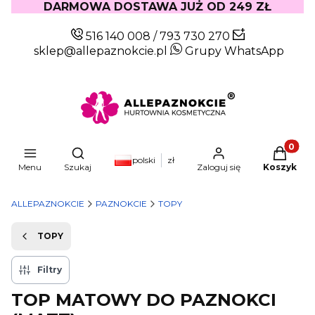
DARMOWA DOSTAWA JUŻ OD 249 ZŁ
516 140 008
/
793 730 270
sklep@allepaznokcie.pl
Grupy WhatsApp
Produkty
Otwórz wyszukiwarkę
polski
zł
Menu
Szukaj
Zaloguj się
Koszyk
ALLEPAZNOKCIE
PAZNOKCIE
TOPY
TOPY
Filtry
TOP MATOWY DO PAZNOKCI