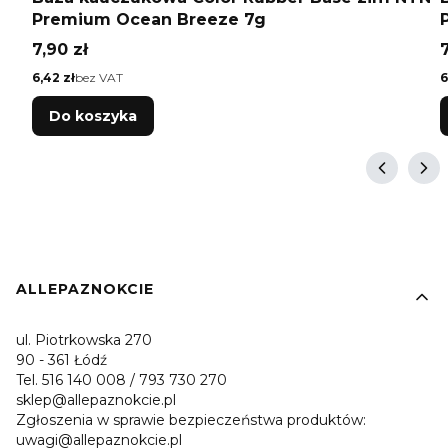
Premium Ocean Breeze 7g
Cena
7,90 zł
7
Cena
C
6,42 zł
bez VAT
6
Do koszyka
Linki w stopce
ALLEPAZNOKCIE
ul. Piotrkowska 270
90 - 361 Łódź
Tel. 516 140 008 / 793 730 270
sklep@allepaznokcie.pl
Zgłoszenia w sprawie bezpieczeństwa produktów:
uwagi@allepaznokcie.pl