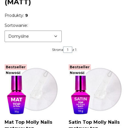
(MATT)
Produkty:
9
Lista produktów
Domyślne
Sortowanie:
Domyślne
Strona
z 1
Bestseller
Bestseller
Nowość
Nowość
Mat Top Molly Nails
Satin Top Molly Nails