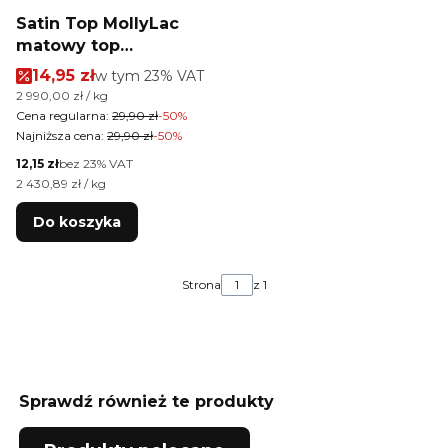
Satin Top MollyLac
matowy top
nawierzchniowy no
Cena promocyjna brutto
14,95 zł
w tym %s VAT
w tym
23%
VAT
wipe bez
Cena jednostkowa brutto
2 990,00 zł / kg
przemywania Clear 10
Cena regularna:
29,90 zł
-50%
g
Najniższa cena:
29,90 zł
-50%
Cena netto
12,15 zł
bez 23% VAT
Cena jednostkowa netto
2 430,89 zł / kg
Do koszyka
Strona
z 1
Sprawdź również te produkty