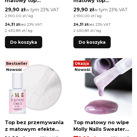
matowy top
matowy top
nawierzchniowy no
nawierzchniowy no
Cena brutto
Cena brutto
29,90 zł
w tym %s VAT
29,90 zł
w tym %s VAT
w tym
23%
VAT
w tym
23%
VAT
wipe bez
wipe bez
Cena jednostkowa brutto
Cena jednostkowa brutto
2 990,00 zł / kg
2 990,00 zł / kg
przemywania
przemywania Clear
Cena netto
Cena netto
24,31 zł
bez 23% VAT
24,31 zł
bez 23% VAT
HEMA/Di-HEMA Free
10g
Cena jednostkowa netto
Cena jednostkowa netto
2 430,89 zł / kg
2 430,89 zł / kg
Clear 10g
Do koszyka
Do koszyka
Bestseller
Okazja
Nowość
Nowość
Top bez przemywania
Top matowy no wipe
z matowym efektem
Molly Nails Sweater
Top Matt Touch no
Cotton Top Lilac