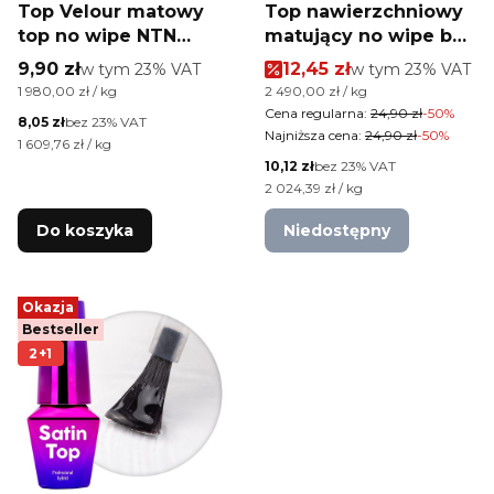
Top Velour matowy
Top nawierzchniowy
top no wipe NTN
matujący no wipe bez
Premium HEMA/Di-
przemywania
Cena brutto
Cena promocyjna brutt
9,90 zł
w tym %s VAT
12,45 zł
w tym %s VAT
w tym
23%
VAT
w tym
23%
VAT
HEMA Free Clear 5g
MollyLac Matte Me
Cena jednostkowa brutto
Cena jednostkowa brutto
1 980,00 zł / kg
2 490,00 zł / kg
Clear 10 g
Cena regularna:
24,90 zł
-50%
Cena netto
8,05 zł
bez 23% VAT
Najniższa cena:
24,90 zł
-50%
Cena jednostkowa netto
1 609,76 zł / kg
Cena netto
10,12 zł
bez 23% VAT
Cena jednostkowa netto
2 024,39 zł / kg
Do koszyka
Niedostępny
Okazja
Bestseller
2+1