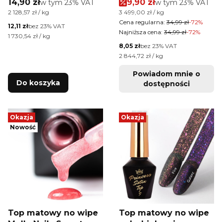
Cena brutto
Cena promocyjna brutt
14,90 zł
w tym %s VAT
9,90 zł
w tym %s VAT
w tym
23%
VAT
w tym
23%
VAT
wipe Allelac 7g
HEMA/Di-HEMA Free
Cena jednostkowa brutto
Cena jednostkowa brutto
2 128,57 zł / kg
3 499,00 zł / kg
10g Nr 4
Cena regularna:
34,99 zł
-72%
Cena netto
12,11 zł
bez 23% VAT
Najniższa cena:
34,99 zł
-72%
Cena jednostkowa netto
1 730,54 zł / kg
Cena netto
8,05 zł
bez 23% VAT
Cena jednostkowa netto
2 844,72 zł / kg
Powiadom mnie o
Do koszyka
dostępności
Okazja
Okazja
Nowość
Top matowy no wipe
Top matowy no wipe