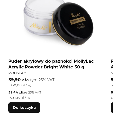
Puder akrylowy do paznokci MollyLac
Pu
Acrylic Powder Bright White 30 g
Ac
PRODUCENT
PR
MOLLYLAC
MO
Cena brutto
Ce
39,90 zł
w tym %s VAT
99
w tym
23%
VAT
Cena jednostkowa brutto
Cen
1 330,00 zł / kg
825,
Cena netto
Cen
32,44 zł
bez 23% VAT
80,
Cena jednostkowa netto
Cen
1 081,30 zł / kg
670,
Do koszyka