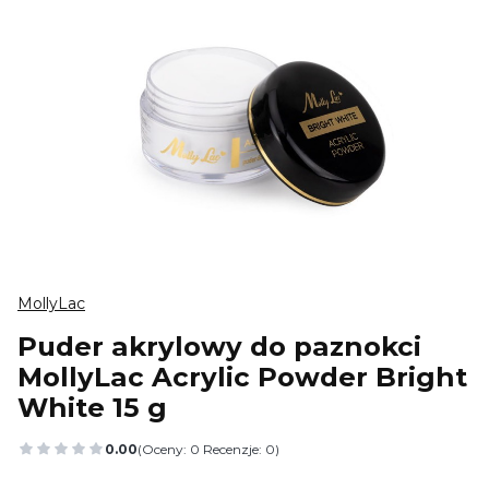
MollyLac
Puder akrylowy do paznokci
MollyLac Acrylic Powder Bright
White 15 g
0.00
(Oceny: 0 Recenzje: 0)
Przejdź do sekcji Opinie