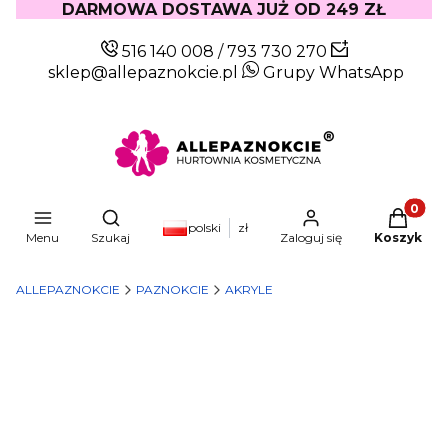
DARMOWA DOSTAWA JUŻ OD 249 ZŁ
516 140 008
/
793 730 270
sklep@allepaznokcie.pl
Grupy WhatsApp
Produkty
Otwórz wyszukiwarkę
polski
zł
Menu
Szukaj
Zaloguj się
Koszyk
ALLEPAZNOKCIE
PAZNOKCIE
AKRYLE