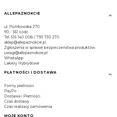
Linki w stopce
ALLEPAZNOKCIE
ul. Piotrkowska 270
90 - 361 Łódź
Tel. 516 140 008 / 793 730 270
sklep@allepaznokcie.pl
Zgłoszenia w sprawie bezpieczeństwa produktów:
uwagi@allepaznokcie.pl
WhatsApp
Lakiery Hybrydowe
PŁATNOŚCI I DOSTAWA
Formy płatności
PayPo
Dostawa i Płatności
Czas dostawy
Czas realizacji zamówienia
MOJE KONTO