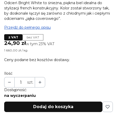
Odcień Bright White to śnieżna, piękna biel idealna do
stylizacji french konstrukcyjny. Kolor został stworzony tak,
by doskonale łączył się zarówno z chłodnymi jak i ciepłymi
odcieniami „jajka coverowego”.
Przejdź do pełnego opisu
z VAT
bez VAT
Cena
24,90 zł
w tym 23% VAT
w tym
23%
VAT
1 660,00 zł / kg
Ceny podane bez kosztów dostawy.
Ilość
szt.
Dostępność:
na wyczerpaniu
Dodaj do koszyka