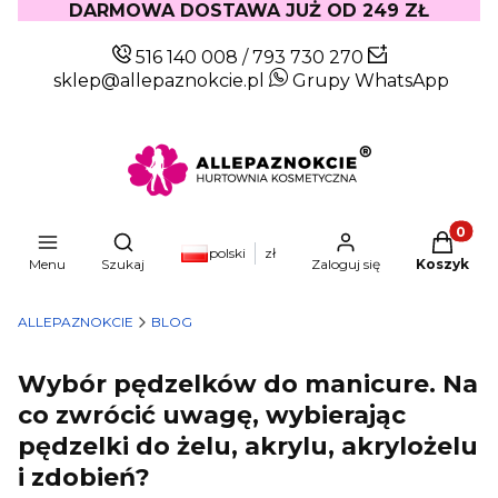
DARMOWA DOSTAWA JUŻ OD 249 ZŁ
516 140 008
/
793 730 270
sklep@allepaznokcie.pl
Grupy WhatsApp
Produkty
Otwórz wyszukiwarkę
polski
zł
Menu
Szukaj
Zaloguj się
Koszyk
ALLEPAZNOKCIE
BLOG
Wybór pędzelków do manicure. Na
co zwrócić uwagę, wybierając
pędzelki do żelu, akrylu, akrylożelu
i zdobień?