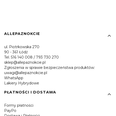
Linki w stopce
ALLEPAZNOKCIE
ul. Piotrkowska 270
90 - 361 Łódź
Tel. 516 140 008 / 793 730 270
sklep@allepaznokcie.pl
Zgłoszenia w sprawie bezpieczeństwa produktów:
uwagi@allepaznokcie.pl
WhatsApp
Lakiery Hybrydowe
PŁATNOŚCI I DOSTAWA
Formy płatności
PayPo
Dostawa i Płatności