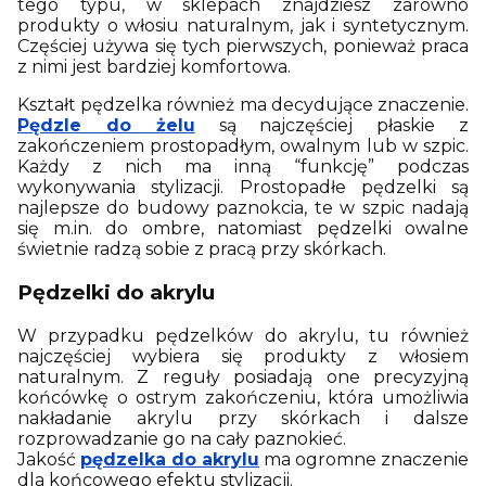
tego typu, w sklepach znajdziesz zarówno
produkty o włosiu naturalnym, jak i syntetycznym.
Częściej używa się tych pierwszych, ponieważ praca
z nimi jest bardziej komfortowa.
Kształt pędzelka również ma decydujące znaczenie.
Pędzle do żelu
są najczęściej płaskie z
zakończeniem prostopadłym, owalnym lub w szpic.
Każdy z nich ma inną “funkcję” podczas
wykonywania stylizacji. Prostopadłe pędzelki są
najlepsze do budowy paznokcia, te w szpic nadają
się m.in. do ombre, natomiast pędzelki owalne
świetnie radzą sobie z pracą przy skórkach.
Pędzelki do akrylu
W przypadku pędzelków do akrylu, tu również
najczęściej wybiera się produkty z włosiem
naturalnym. Z reguły posiadają one precyzyjną
końcówkę o ostrym zakończeniu, która umożliwia
nakładanie akrylu przy skórkach i dalsze
rozprowadzanie go na cały paznokieć.
Jakość
pędzelka do akrylu
ma ogromne znaczenie
dla końcowego efektu stylizacji.