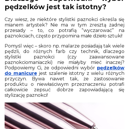
pędzelków jest tak istotny?
Czy wiesz, że niektóre stylistki paznokci określa się
mianem artystek? Nie ma w tym zresztą żadnej
przesady – to, co potrafią “wyczarować” na
paznokciach, często przypomina małe dzieło sztuki!
Pomyśl więc – skoro np. malarze posiadają tak wiele
pędzli, do różnych farb czy technik, dlaczego
stylistki paznokci (czy zaawansowane
paznokciomaniaczki) nie miałyby mieć inaczej?
Podpowiemy Ci, że odpowiedni wybór
pędzelków
do manicure
jest szalenie istotny z wielu różnych
przyczyn. Bywa nawet tak, że zastosowanie
produktu o niewłaściwym przeznaczeniu potrafi
całkowicie zepsuć dobrze zapowiadającą się
stylizację paznokci!