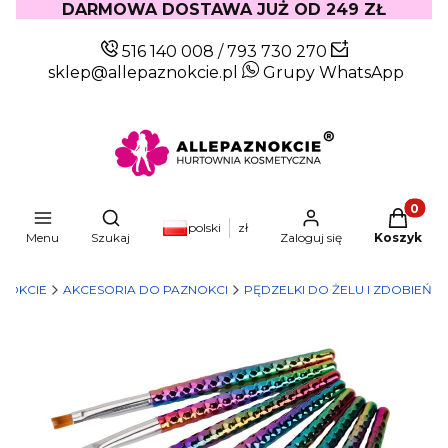
DARMOWA DOSTAWA JUŻ OD 249 ZŁ
516 140 008
/
793 730 270
sklep@allepaznokcie.pl
Grupy WhatsApp
Produkty
Otwórz wyszukiwarkę
polski
zł
Menu
Szukaj
Zaloguj się
Koszyk
NOKCIE
AKCESORIA DO PAZNOKCI
PĘDZELKI DO ŻELU I ZDOBIEŃ