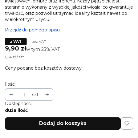
kwiatowych, ombre oraz frencha. Każdy pędzelek jest
starannie wykonany z wysokiej jakości włosia, co gwarantuje
trwałość, oraz pozwoli utrzymać idealny kształt nawet po
wielokrotnym użyciu.
Przejdź do pełnego opisu
z VAT
bez VAT
Cena
9,90 zł
w tym 23% VAT
w tym
23%
VAT
1,24 zł / szt.
Ceny podane bez kosztów dostawy.
Ilość
szt.
Dostępność:
duża ilość
Dodaj do koszyka