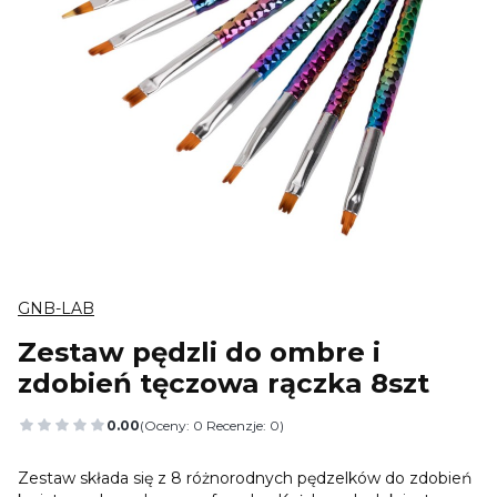
GNB-LAB
Zestaw pędzli do ombre i
zdobień tęczowa rączka 8szt
0.00
(Oceny: 0 Recenzje: 0)
Przejdź do sekcji Opinie
Zestaw składa się z 8 różnorodnych pędzelków do zdobień