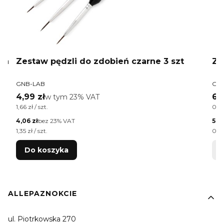
ra
Zestaw pędzli do zdobień czarne 3 szt
Ze
PRODUCENT
PR
GNB-LAB
GN
Cena brutto
Ce
4,99 zł
w tym %s VAT
6,
w tym
23%
VAT
Cena jednostkowa brutto
Cen
1,66 zł / szt.
0,43
Cena netto
Cen
4,06 zł
bez 23% VAT
5,20
Cena jednostkowa netto
Cen
1,35 zł / szt.
0,35
Do koszyka
Linki w stopce
ALLEPAZNOKCIE
ul. Piotrkowska 270