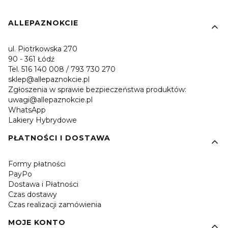
Linki w stopce
ALLEPAZNOKCIE
ul. Piotrkowska 270
90 - 361 Łódź
Tel. 516 140 008 / 793 730 270
sklep@allepaznokcie.pl
Zgłoszenia w sprawie bezpieczeństwa produktów:
uwagi@allepaznokcie.pl
WhatsApp
Lakiery Hybrydowe
PŁATNOŚCI I DOSTAWA
Formy płatności
PayPo
Dostawa i Płatności
Czas dostawy
Czas realizacji zamówienia
MOJE KONTO