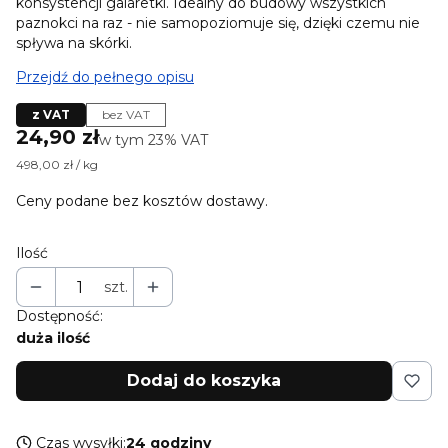
konsystencji galaretki. Idealny do budowy wszystkich
paznokci na raz - nie samopoziomuje się, dzięki czemu nie
spływa na skórki.
Przejdź do pełnego opisu
z VAT
bez VAT
Cena
24,90 zł
w tym 23% VAT
w tym
23%
VAT
498,00 zł / kg
Ceny podane bez kosztów dostawy.
Ilość
szt.
Dostępność:
duża ilość
Dodaj do koszyka
Czas wysyłki:
24 godziny