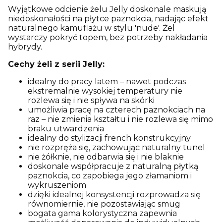
Wyjątkowe odcienie żelu Jelly doskonale maskują
niedoskonałości na płytce paznokcia, nadając efekt
naturalnego kamuflażu w stylu 'nude'. Żel
wystarczy pokryć topem, bez potrzeby nakładania
hybrydy.
Cechy żeli z serii Jelly:
idealny do pracy latem – nawet podczas
ekstremalnie wysokiej temperatury nie
rozlewa się i nie spływa na skórki
umożliwia pracę na czterech paznokciach na
raz – nie zmienia kształtu i nie rozlewa się mimo
braku utwardzenia
idealny do stylizacji french konstrukcyjny
nie rozpręża się, zachowując naturalny tunel
nie żółknie, nie odbarwia się i nie blaknie
doskonale współpracuje z naturalną płytką
paznokcia, co zapobiega jego złamaniom i
wykruszeniom
dzięki idealnej konsystencji rozprowadza się
równomiernie, nie pozostawiając smug
bogata gama kolorystyczna zapewnia