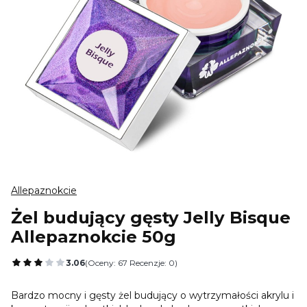
Allepaznokcie
Żel budujący gęsty Jelly Bisque
Allepaznokcie 50g
3.06
(Oceny: 67 Recenzje: 0)
Przejdź do sekcji Opinie
Bardzo mocny i gęsty żel budujący o wytrzymałości akrylu i