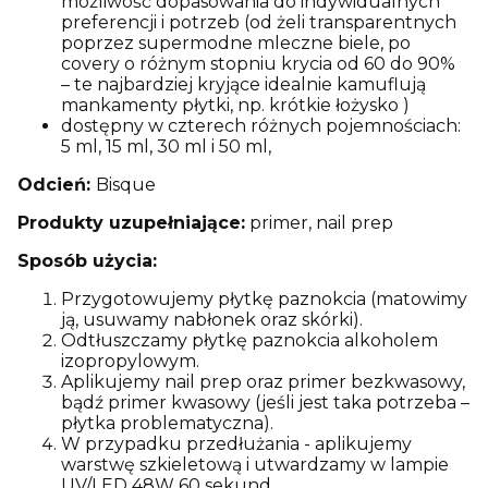
możliwość dopasowania do indywidualnych
preferencji i potrzeb (od żeli transparentnych
poprzez supermodne mleczne biele, po
covery o różnym stopniu krycia od 60 do 90%
– te najbardziej kryjące idealnie kamuflują
mankamenty płytki, np. krótkie łożysko )
dostępny w czterech różnych pojemnościach:
5 ml, 15 ml, 30 ml i 50 ml,
Odcień:
Bisque
Produkty uzupełniające:
primer, nail prep
Sposób użycia:
Przygotowujemy płytkę paznokcia (matowimy
ją, usuwamy nabłonek oraz skórki).
Odtłuszczamy płytkę paznokcia alkoholem
izopropylowym.
Aplikujemy nail prep oraz primer bezkwasowy,
bądź primer kwasowy (jeśli jest taka potrzeba –
płytka problematyczna).
W przypadku przedłużania - aplikujemy
warstwę szkieletową i utwardzamy w lampie
UV/LED 48W 60 sekund.