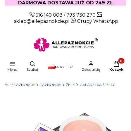
DARMOWA DOSTAWA JUŻ OD 249 ZŁ
516 140 008
/
793 730 270
sklep@allepaznokcie.pl
Grupy WhatsApp
Produkty
Otwórz wyszukiwarkę
polski
zł
Menu
Szukaj
Zaloguj się
Koszyk
ALLEPAZNOKCIE
PAZNOKCIE
ŻELE
GALARETKA / JELLY