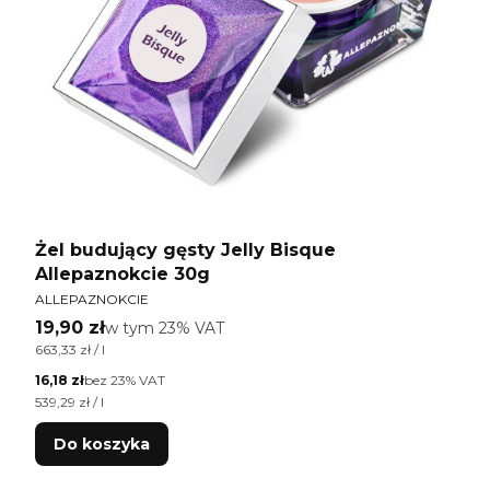
Żel budujący gęsty Jelly Bisque
Allepaznokcie 30g
PRODUCENT
ALLEPAZNOKCIE
Cena brutto
19,90 zł
w tym %s VAT
w tym
23%
VAT
Cena jednostkowa brutto
663,33 zł / l
Cena netto
16,18 zł
bez 23% VAT
Cena jednostkowa netto
539,29 zł / l
Do koszyka