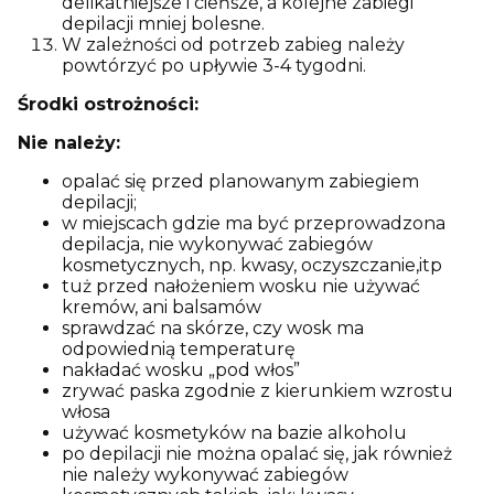
delikatniejsze i cieńsze, a kolejne zabiegi
depilacji mniej bolesne.
W zależności od potrzeb zabieg należy
powtórzyć po upływie 3-4 tygodni.
Środki ostrożności:
Nie należy:
opalać się przed planowanym zabiegiem
depilacji;
w miejscach gdzie ma być przeprowadzona
depilacja, nie wykonywać zabiegów
kosmetycznych, np. kwasy, oczyszczanie,itp
tuż przed nałożeniem wosku nie używać
kremów, ani balsamów
sprawdzać na skórze, czy wosk ma
odpowiednią temperaturę
nakładać wosku „pod włos”
zrywać paska zgodnie z kierunkiem wzrostu
włosa
używać kosmetyków na bazie alkoholu
po depilacji nie można opalać się, jak również
nie należy wykonywać zabiegów