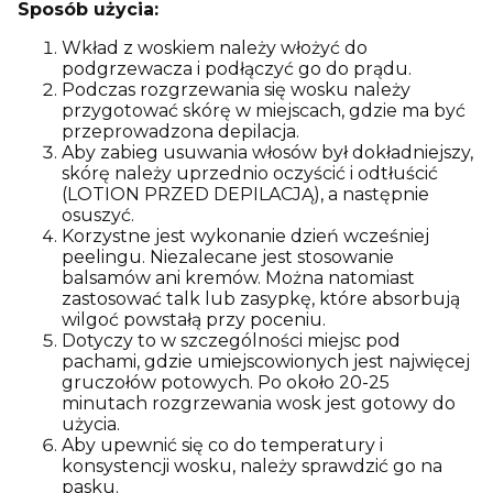
Sposób użycia:
Wkład z woskiem należy włożyć do
podgrzewacza i podłączyć go do prądu.
Podczas rozgrzewania się wosku należy
przygotować skórę w miejscach, gdzie ma być
przeprowadzona depilacja.
Aby zabieg usuwania włosów był dokładniejszy,
skórę należy uprzednio oczyścić i odtłuścić
(LOTION PRZED DEPILACJĄ), a następnie
osuszyć.
Korzystne jest wykonanie dzień wcześniej
peelingu. Niezalecane jest stosowanie
balsamów ani kremów. Można natomiast
zastosować talk lub zasypkę, które absorbują
wilgoć powstałą przy poceniu.
Dotyczy to w szczególności miejsc pod
pachami, gdzie umiejscowionych jest najwięcej
gruczołów potowych. Po około 20-25
minutach rozgrzewania wosk jest gotowy do
użycia.
Aby upewnić się co do temperatury i
konsystencji wosku, należy sprawdzić go na
pasku.