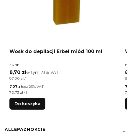
Wosk do depilacji Erbel miód 100 ml
Wo
PRODUCENT
PR
ERBEL
ER
Cena brutto
Ce
8,70 zł
w tym %s VAT
8,
w tym
23%
VAT
Cena jednostkowa brutto
Cen
87,00 zł / l
87,0
Cena netto
Cen
7,07 zł
bez 23% VAT
7,07
Cena jednostkowa netto
Cen
70,73 zł / l
70,7
Do koszyka
Linki w stopce
ALLEPAZNOKCIE