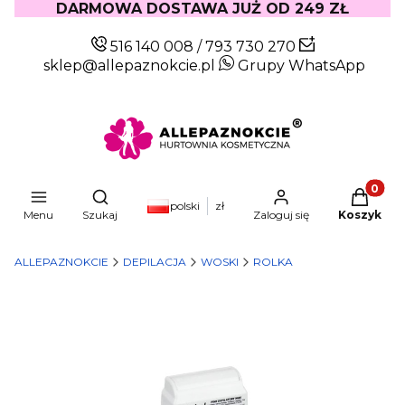
DARMOWA DOSTAWA JUŻ OD 249 ZŁ
516 140 008
/
793 730 270
sklep@allepaznokcie.pl
Grupy WhatsApp
Produkty
Otwórz wyszukiwarkę
polski
zł
Menu
Szukaj
Zaloguj się
Koszyk
ALLEPAZNOKCIE
DEPILACJA
WOSKI
ROLKA