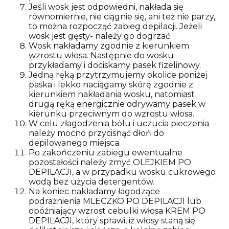
Jeśli wosk jest odpowiedni, nakłada się
równomiernie, nie ciągnie się, ani też nie parzy,
to można rozpocząć zabieg depilacji. Jeżeli
wosk jest gęsty- należy go dogrzać.
Wosk nakładamy zgodnie z kierunkiem
wzrostu włosa. Następnie do wosku
przykładamy i dociskamy pasek fizelinowy.
Jedną ręką przytrzymujemy okolice poniżej
paska i lekko naciągamy skórę zgodnie z
kierunkiem nakładania wosku, natomiast
drugą ręką energicznie odrywamy pasek w
kierunku przeciwnym do wzrostu włosa.
W celu złagodzenia bólu i uczucia pieczenia
należy mocno przycisnąć dłoń do
depilowanego miejsca.
Po zakończeniu zabiegu ewentualne
pozostałości należy zmyć OLEJKIEM PO
DEPILACJI, a w przypadku wosku cukrowego
wodą bez użycia detergentów.
Na koniec nakładamy łagodzące
podrażnienia MLECZKO PO DEPILACJI lub
opóźniający wzrost cebulki włosa KREM PO
DEPILACJI, który sprawi, iż włosy staną się