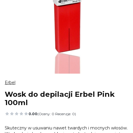
Erbel
Wosk do depilacji Erbel Pink
100ml
0.00
(Oceny: 0 Recenzje: 0)
Przejdź do sekcji Opinie
Skuteczny w usuwaniu nawet twardych i mocnych włosów.