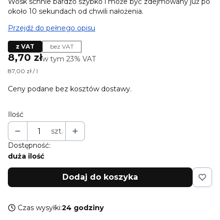
Wosk schnie bardzo szybko i może być zdejmowany już po
około 10 sekundach od chwili nałożenia.
Przejdź do pełnego opisu
z VAT
bez VAT
Cena
8,70 zł
w tym 23% VAT
w tym
23%
VAT
87,00 zł / l
Ceny podane bez kosztów dostawy.
Ilość
szt.
Dostępność:
duża ilość
Dodaj do koszyka
Czas wysyłki:
24 godziny