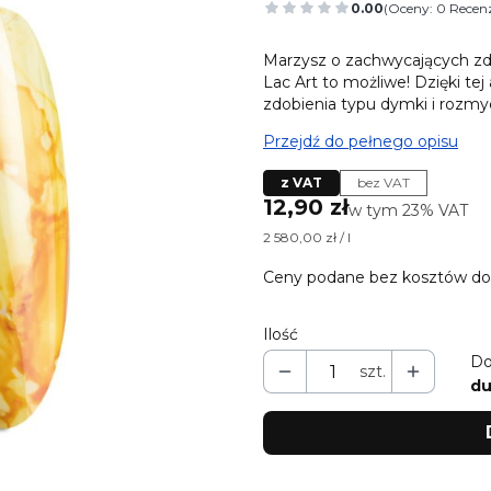
0.00
(Oceny: 0 Recenz
Przejdź do sekcj
Marzysz o zachwycających zdo
Lac Art to możliwe! Dzięki te
zdobienia typu dymki i rozmyc
Przejdź do pełnego opisu
z VAT
bez VAT
Cena
12,90 zł
w tym 23% VAT
w tym
23%
VAT
2 580,00 zł / l
Ceny podane bez kosztów do
Ilość
Do
szt.
du