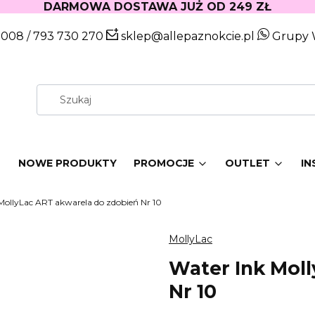
DARMOWA DOSTAWA JUŻ OD 249 ZŁ
 008
/
793 730 270
sklep@allepaznokcie.pl
Grupy 
W
NOWE PRODUKTY
PROMOCJE
OUTLET
IN
MollyLac ART akwarela do zdobień Nr 10
MollyLac
Water Ink Moll
Nr 10