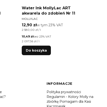
Water Ink MollyLac ART
Water
1
akwarela do zdobień Nr 11
akwar
PRODUCENT
PRODU
MOLLYLAC
MOLLYL
Cena brutto
Cena 
12,90 zł
w tym %s VAT
12,90 
w tym
23%
VAT
Cena jednostkowa brutto
Cena jed
2 580,00 zł / l
2 580,00 
Cena netto
Cena net
10,49 zł
bez 23% VAT
10,49 zł
Cena jednostkowa netto
Cena jed
2 097,56 zł / l
2 097,56 z
Do koszyka
Do 
INFORMACJE
je
Polityka prywatności
ać?
Regulamin - Kolory Molly na
zbiórkę Pomagam dla Kasi
Kaczmarek