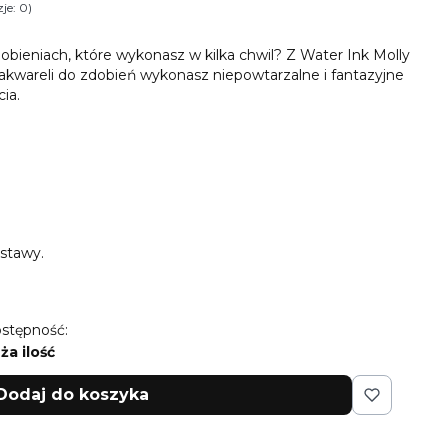
je: 0)
i Opinie
bieniach, które wykonasz w kilka chwil? Z Water Ink Molly
j akwareli do zdobień wykonasz niepowtarzalne i fantazyjne
ia.
stawy.
stępność:
ża ilość
Dodaj do koszyka