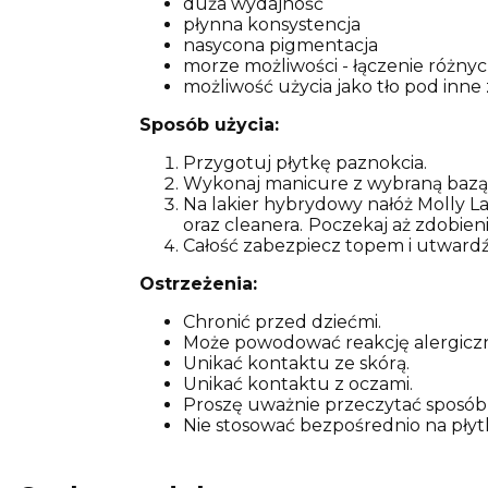
duża wydajność
płynna konsystencja
nasycona pigmentacja
morze możliwości - łączenie różny
możliwość użycia jako tło pod inne
Sposób użycia:
Przygotuj płytkę paznokcia.
Wykonaj manicure z wybraną bazą
Na lakier hybrydowy nałóż Molly L
oraz cleanera.
Poczekaj aż zdobien
Całość zabezpiecz topem i utward
Ostrzeżenia:
Chronić przed dziećmi.
Może powodować reakcję alergicz
Unikać kontaktu ze skórą.
Unikać kontaktu z oczami.
Proszę uważnie przeczytać sposób 
Nie stosować bezpośrednio na płyt