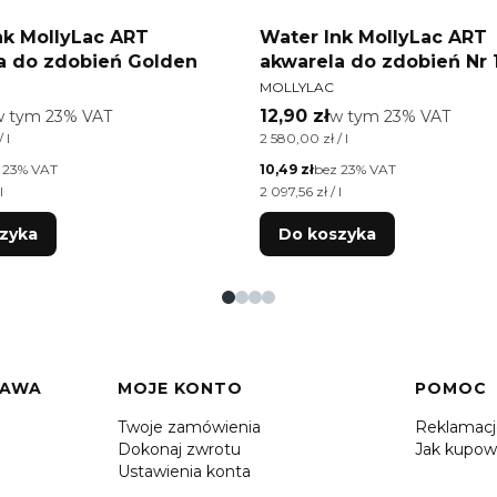
nk MollyLac ART
Water Ink MollyLac ART
a do zdobień Golden
akwarela do zdobień Nr 
T
PRODUCENT
MOLLYLAC
tto
Cena brutto
 tym %s VAT
12,90 zł
w tym %s VAT
w tym
23%
VAT
w tym
23%
VAT
tkowa brutto
Cena jednostkowa brutto
 l
2 580,00 zł / l
Cena netto
 23% VAT
10,49 zł
bez 23% VAT
tkowa netto
Cena jednostkowa netto
l
2 097,56 zł / l
zyka
Do koszyka
TAWA
MOJE KONTO
POMOC
Twoje zamówienia
Reklamac
Dokonaj zwrotu
Jak kupow
Ustawienia konta