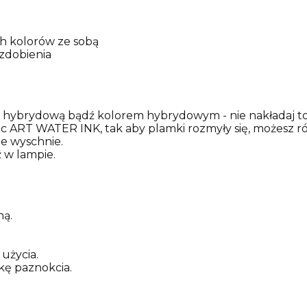
ch kolorów ze sobą
 zdobienia
 hybrydową bądź kolorem hybrydowym - nie nakładaj t
ac ART WATER INK, tak aby plamki rozmyły się, możesz r
ie wyschnie.
ź w lampie.
ną.
użycia.
kę paznokcia.