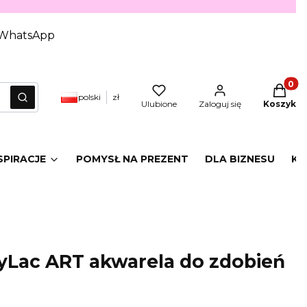
WhatsApp
Produkt
polski
zł
yczyść
Szukaj
Ulubione
Zaloguj się
Koszyk
SPIRACJE
POMYSŁ NA PREZENT
DLA BIZNESU
KA
yLac ART akwarela do zdobień