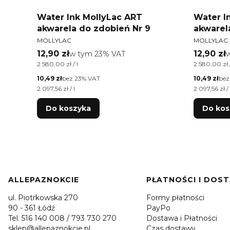
Water Ink MollyLac ART
Water I
akwarela do zdobień Nr 9
akwarel
PRODUCENT
PRODUCEN
MOLLYLAC
MOLLYLAC
Cena brutto
Cena bru
12,90 zł
w tym %s VAT
12,90 zł
w
w tym
23%
VAT
Cena jednostkowa brutto
Cena jednos
2 580,00 zł / l
2 580,00 zł /
Cena netto
Cena netto
10,49 zł
bez 23% VAT
10,49 zł
bez
Cena jednostkowa netto
Cena jednos
2 097,56 zł / l
2 097,56 zł / 
Do koszyka
Do kos
Linki w stopce
ALLEPAZNOKCIE
PŁATNOŚCI I DOS
ul. Piotrkowska 270
Formy płatności
90 - 361 Łódź
PayPo
Tel. 516 140 008 / 793 730 270
Dostawa i Płatności
sklep@allepaznokcie.pl
Czas dostawy