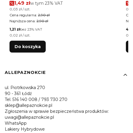
Cena promocyjna brutto
1,49 zł
w tym %s VAT
w tym
23%
VAT
Cena jednostkowa brutto
Cen
0,03 zł / szt.
0,02
Cena regularna:
2,90 zł
Cen
Najniższa cena:
2,90 zł
Najn
Cena netto
Cen
1,21 zł
bez 23% VAT
4,0
Cena jednostkowa netto
Cen
0,02 zł / szt.
0,02
Do koszyka
Linki w stopce
ALLEPAZNOKCIE
ul. Piotrkowska 270
90 - 361 Łódź
Tel. 516 140 008 / 793 730 270
sklep@allepaznokcie.pl
Zgłoszenia w sprawie bezpieczeństwa produktów:
uwagi@allepaznokcie.pl
WhatsApp
Lakiery Hybrydowe