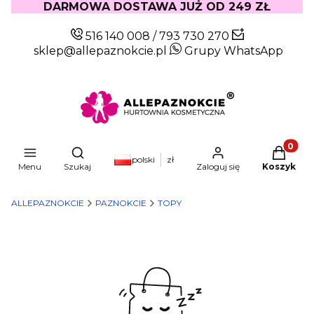
DARMOWA DOSTAWA JUŻ OD 249 ZŁ
516 140 008
/
793 730 270
sklep@allepaznokcie.pl
Grupy WhatsApp
Produkty
Otwórz wyszukiwarkę
polski
zł
Menu
Szukaj
Zaloguj się
Koszyk
ALLEPAZNOKCIE
PAZNOKCIE
TOPY