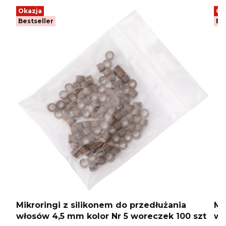
Okazja
Ok
Bestseller
Be
Mikroringi z silikonem do przedłużania
Mi
włosów 4,5 mm kolor Nr 5 woreczek 100 szt
wł