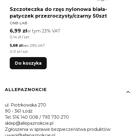
Szczoteczka do rzęs nylonowa biała-
patyczek przezroczysty/czarny 50szt
PRODUCENT
GNB-LAB
Cena brutto
6,99 zł
w tym %s VAT
w tym
23%
VAT
Cena jednostkowa brutto
0,14 zł / szt.
Cena netto
5,68 zł
bez 23% VAT
Cena jednostkowa netto
0,11 zł / szt.
Do koszyka
Linki w stopce
ALLEPAZNOKCIE
ul. Piotrkowska 270
90 - 361 Łódź
Tel. 516 140 008 / 793 730 270
sklep@allepaznokcie.pl
Zgłoszenia w sprawie bezpieczeństwa produktów:
uwagi@allepaznokcie.pl