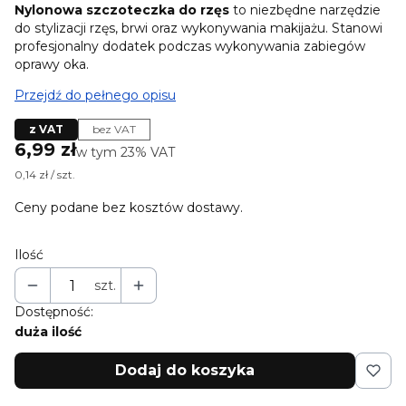
Nylonowa szczoteczka do rzęs
to niezbędne narzędzie
do stylizacji rzęs, brwi oraz wykonywania makijażu. Stanowi
profesjonalny dodatek podczas wykonywania zabiegów
oprawy oka.
Przejdź do pełnego opisu
z VAT
bez VAT
Cena
6,99 zł
w tym 23% VAT
w tym
23%
VAT
0,14 zł / szt.
Ceny podane bez kosztów dostawy.
Ilość
szt.
Dostępność:
duża ilość
Dodaj do koszyka