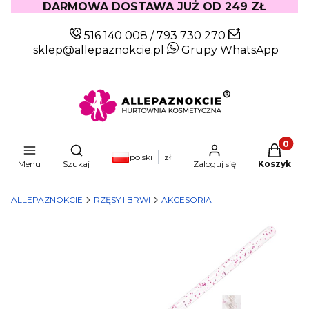
DARMOWA DOSTAWA JUŻ OD 249 ZŁ
516 140 008
/
793 730 270
sklep@allepaznokcie.pl
Grupy WhatsApp
Produkty
Otwórz wyszukiwarkę
polski
zł
Menu
Szukaj
Zaloguj się
Koszyk
ALLEPAZNOKCIE
RZĘSY I BRWI
AKCESORIA