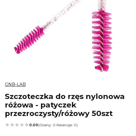
GNB-LAB
Szczoteczka do rzęs nylonowa
różowa - patyczek
przezroczysty/różowy 50szt
0.00
(Oceny: 0 Recenzje: 0)
Przejdź do sekcji Opinie