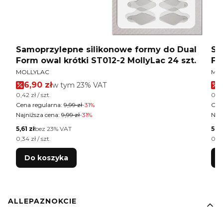
l
Samoprzylepne silikonowe formy do Dual
Sa
.
Form owal krótki ST012-2 MollyLac 24 szt.
Fo
PRODUCENT
PR
MOLLYLAC
MO
Cena promocyjna brutto
6,90 zł
w tym %s VAT
w tym
23%
VAT
Cena jednostkowa brutto
Cen
0,42 zł / szt.
0,42
Cena regularna:
9,99 zł
-31%
Cen
Najniższa cena:
9,99 zł
-31%
Najn
Cena netto
Cen
5,61 zł
bez 23% VAT
5,61
Cena jednostkowa netto
Cen
0,34 zł / szt.
0,34
Do koszyka
Linki w stopce
ALLEPAZNOKCIE