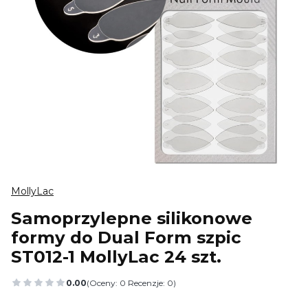
MollyLac
Samoprzylepne silikonowe
formy do Dual Form szpic
ST012-1 MollyLac 24 szt.
0.00
(Oceny: 0 Recenzje: 0)
Przejdź do sekcji Opinie