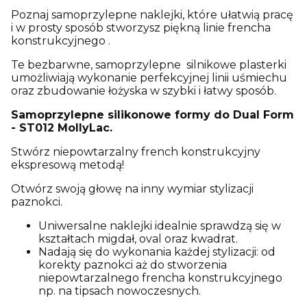
Poznaj samoprzylepne naklejki, które ułatwią pracę
i w prosty sposób stworzysz piękną linie frencha
konstrukcyjnego .
Te bezbarwne, samoprzylepne silnikowe plasterki
umożliwiają wykonanie perfekcyjnej linii uśmiechu
oraz zbudowanie łożyska w szybki i łatwy sposób.
Samoprzylepne silikonowe formy do Dual Form
- ST012 MollyLac.
Stwórz niepowtarzalny french konstrukcyjny
ekspresową metodą!
Otwórz swoją głowę na inny wymiar stylizacji
paznokci.
Uniwersalne naklejki idealnie sprawdzą się w
kształtach migdał, oval oraz kwadrat.
Nadają się do wykonania każdej stylizacji: od
korekty paznokci aż do stworzenia
niepowtarzalnego frencha konstrukcyjnego
np. na tipsach nowoczesnych.