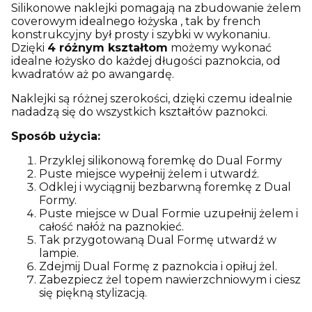
Silikonowe naklejki pomagają na zbudowanie żelem
coverowym idealnego łożyska , tak by french
konstrukcyjny był prosty i szybki w wykonaniu.
Dzięki
4 różnym kształtom
możemy wykonać
idealne łożysko do każdej długości paznokcia, od
kwadratów aż po awangardę.
Naklejki są różnej szerokości, dzięki czemu idealnie
nadadzą się do wszystkich kształtów paznokci.
Sposób użycia:
Przyklej silikonową foremkę do Dual Formy
Puste miejsce wypełnij żelem i utwardź.
Odklej i wyciągnij bezbarwną foremkę z Dual
Formy.
Puste miejsce w Dual Formie uzupełnij żelem i
całość nałóż na paznokieć.
Tak przygotowaną Dual Formę utwardź w
lampie.
Zdejmij Dual Formę z paznokcia i opiłuj żel.
Zabezpiecz żel topem nawierzchniowym i ciesz
się piękną stylizacją.