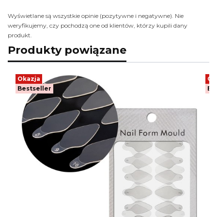
Wyświetlane są wszystkie opinie (pozytywne i negatywne). Nie
weryfikujemy, czy pochodzą one od klientów, którzy kupili dany
produkt.
Produkty powiązane
Okazja
Ok
Bestseller
Be