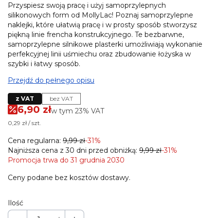
Przyspiesz swoją pracę i użyj samoprzylepnych
silikonowych form od MollyLac! Poznaj samoprzylepne
naklejki, które ułatwią pracę i w prosty sposób stworzysz
piękną linie frencha konstrukcyjnego. Te bezbarwne,
samoprzylepne silnikowe plasterki umożliwiają wykonanie
perfekcyjnej linii uśmiechu oraz zbudowanie łożyska w
szybki i łatwy sposób.
Przejdź do pełnego opisu
z VAT
bez VAT
6,90 zł
w tym 23% VAT
w tym
23%
VAT
0,29 zł / szt.
Cena regularna:
9,99 zł
-31%
Najniższa cena z 30 dni przed obniżką:
9,99 zł
-31%
Promocja trwa do 31 grudnia 2030
Ceny podane bez kosztów dostawy.
Ilość