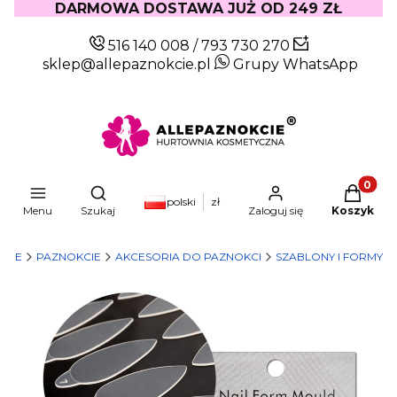
DARMOWA DOSTAWA JUŻ OD 249 ZŁ
516 140 008
/
793 730 270
sklep@allepaznokcie.pl
Grupy WhatsApp
Produkty
Otwórz wyszukiwarkę
polski
zł
Menu
Szukaj
Zaloguj się
Koszyk
KCIE
PAZNOKCIE
AKCESORIA DO PAZNOKCI
SZABLONY I FORMY