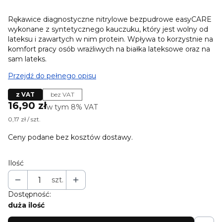
Rękawice diagnostyczne nitrylowe bezpudrowe easyCARE
wykonane z syntetycznego kauczuku, który jest wolny od
lateksu i zawartych w nim protein. Wpływa to korzystnie na
komfort pracy osób wrażliwych na białka lateksowe oraz na
sam lateks.
Przejdź do pełnego opisu
z VAT
bez VAT
Cena
16,90 zł
w tym 8% VAT
w tym
8%
VAT
0,17 zł / szt.
Ceny podane bez kosztów dostawy.
Ilość
szt.
Dostępność:
duża ilość