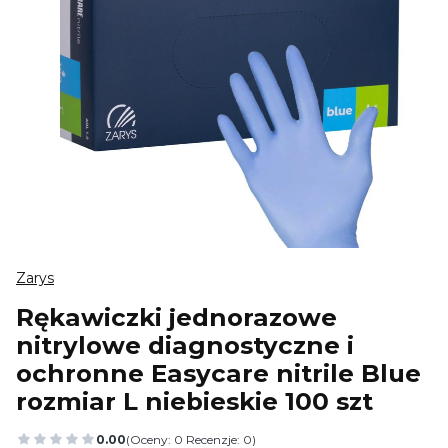
Zarys
Rękawiczki jednorazowe
nitrylowe diagnostyczne i
ochronne Easycare nitrile Blue
rozmiar L niebieskie 100 szt
0.00
(Oceny: 0 Recenzje: 0)
Przejdź do sekcji Opinie