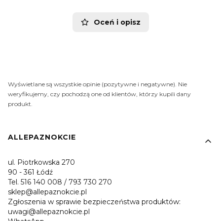
Oceń i opisz
Wyświetlane są wszystkie opinie (pozytywne i negatywne). Nie
weryfikujemy, czy pochodzą one od klientów, którzy kupili dany
produkt.
Linki w stopce
ALLEPAZNOKCIE
ul. Piotrkowska 270
90 - 361 Łódź
Tel. 516 140 008 / 793 730 270
sklep@allepaznokcie.pl
Zgłoszenia w sprawie bezpieczeństwa produktów:
uwagi@allepaznokcie.pl