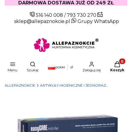
DARMOWA DOSTAWA JUŻ OD 249 ZŁ
516 140 008
/
793 730 270
sklep@allepaznokcie.pl
Grupy WhatsApp
Produkty
Otwórz wyszukiwarkę
polski
zł
Menu
Szukaj
Zaloguj się
Koszyk
ALLEPAZNOKCIE
ARTYKUŁY HIGIENICZNE I JEDNORAZOWE