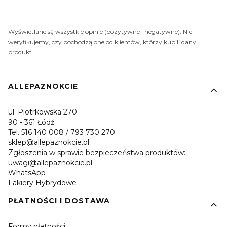
Wyświetlane są wszystkie opinie (pozytywne i negatywne). Nie
weryfikujemy, czy pochodzą one od klientów, którzy kupili dany
produkt.
Linki w stopce
ALLEPAZNOKCIE
ul. Piotrkowska 270
90 - 361 Łódź
Tel. 516 140 008 / 793 730 270
sklep@allepaznokcie.pl
Zgłoszenia w sprawie bezpieczeństwa produktów:
uwagi@allepaznokcie.pl
WhatsApp
Lakiery Hybrydowe
PŁATNOŚCI I DOSTAWA
Formy płatności