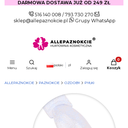
DARMOWA DOSTAWA JUŻ OD 249 ZŁ
516 140 008
/
793 730 270
sklep@allepaznokcie.pl
Grupy WhatsApp
Produkty
Otwórz wyszukiwarkę
polski
zł
Menu
Szukaj
Zaloguj się
Koszyk
ALLEPAZNOKCIE
PAZNOKCIE
OZDOBY
PYŁKI