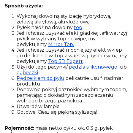
Sposób użycia:
Wykonaj dowolną stylizację hybrydową,
żelową akrylową, akrylożelową.
Pyłek nałóż na dowolny
top
.
Jeśli chcesz uzyskać efekt gładkiej tafli wetrzyj
pyłek w wybrany top no wipe, my
dedykujemy
Mirror Top.
Jeśli chcesz uzyskać mocniejszy efekt wklep
go delikatnie w Top z warstwą dyspersyjną, my
dedykujemy
Top 3D Expert
.
Użyj do tego pacynki/
pędzla silikonowego
lub
gąbeczki
.
Pędzelkiem do pyłu
delikatnie usuń nadmiar
produktu.
Ponownie pokryj paznokieć wybranym topem,
pamiętając o dokładnym zabezpieczeniu
wolnego brzegu paznokcia.
Utwardź w lampie.
Gotowe! Ciesz się piękną stylizacją!
Pojemność:
masa netto pyłku ok. 0,3 g, pyłek