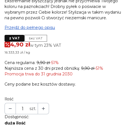
Ekstremalnie błyszczący jednak nie przyćmiewa Twojego
koloru na paznokciach! Drobny pyłek o poświacie w
wybranym przez Ciebie kolorze! Stylizacja w takim wydaniu
na pewno pozwoli Ci stworzyć nieziemski manicure.
Przejdź do pełnego opisu
z VAT
bez VAT
4,90 zł
w tym 23% VAT
w tym
23%
VAT
16 333,33 zł / kg
Cena regularna:
9,90 zł
-51%
Najniższa cena z 30 dni przed obniżką:
9,90 zł
-51%
Promocja trwa do 31 grudnia 2030
Ceny podane bez kosztów dostawy.
Ilość
szt.
Dostępność:
duża ilość