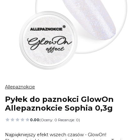
Allepaznokcie
Pyłek do paznokci GlowOn
Allepaznokcie Sophia 0,3g
0.00
(Oceny: 0 Recenzje: 0)
Przejdź do sekcji Opinie
Najpiękniejszy efekt wszech czasów - GlowOn!