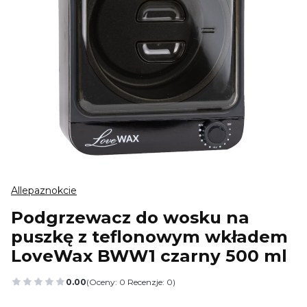
Allepaznokcie
Podgrzewacz do wosku na
puszkę z teflonowym wkładem
LoveWax BWW1 czarny 500 ml
0.00
(Oceny: 0 Recenzje: 0)
Przejdź do sekcji Opinie