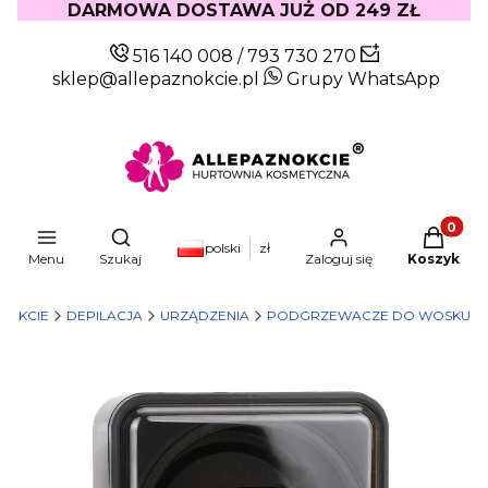
DARMOWA DOSTAWA JUŻ OD 249 ZŁ
516 140 008
/
793 730 270
sklep@allepaznokcie.pl
Grupy WhatsApp
Produkty
Otwórz wyszukiwarkę
polski
zł
Menu
Szukaj
Zaloguj się
Koszyk
NOKCIE
DEPILACJA
URZĄDZENIA
PODGRZEWACZE DO WOSKU