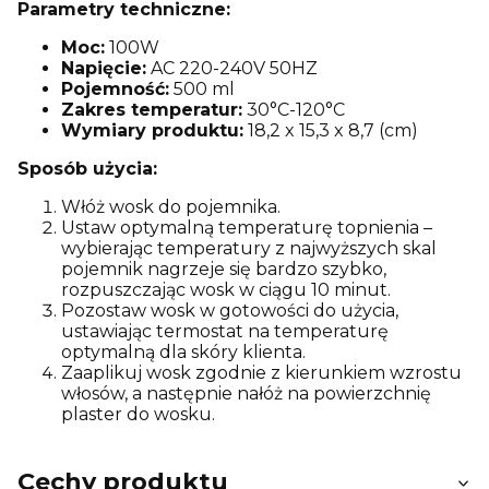
Parametry techniczne:
Moc:
100W
Napięcie:
AC 220-240V 50HZ
Pojemność:
500 ml
Zakres temperatur:
30°C-120°C
Wymiary produktu:
18,2 x 15,3 x 8,7 (cm)
Sposób użycia:
Włóż wosk do pojemnika.
Ustaw optymalną temperaturę topnienia –
wybierając temperatury z najwyższych skal
pojemnik nagrzeje się bardzo szybko,
rozpuszczając wosk w ciągu 10 minut.
Pozostaw wosk w gotowości do użycia,
ustawiając termostat na temperaturę
optymalną dla skóry klienta.
Zaaplikuj wosk zgodnie z kierunkiem wzrostu
włosów, a następnie nałóż na powierzchnię
plaster do wosku.
Cechy produktu