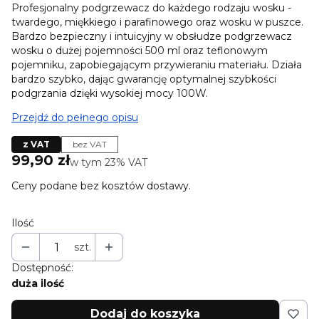
Profesjonalny podgrzewacz do każdego rodzaju wosku -
twardego, miękkiego i parafinowego oraz wosku w puszce.
Bardzo bezpieczny i intuicyjny w obsłudze podgrzewacz
wosku o dużej pojemności 500 ml oraz teflonowym
pojemniku, zapobiegającym przywieraniu materiału. Działa
bardzo szybko, dając gwarancję optymalnej szybkości
podgrzania dzięki wysokiej mocy 100W.
Przejdź do pełnego opisu
z VAT
bez VAT
Cena
99,90 zł
w tym 23% VAT
w tym
23%
VAT
Ceny podane bez kosztów dostawy.
Ilość
szt.
Dostępność:
duża ilość
Dodaj do koszyka