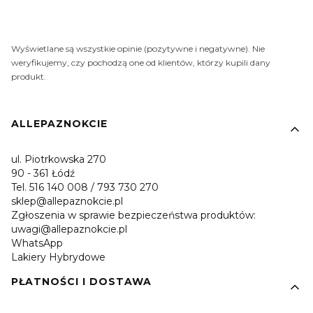
Wyświetlane są wszystkie opinie (pozytywne i negatywne). Nie
weryfikujemy, czy pochodzą one od klientów, którzy kupili dany
produkt.
Linki w stopce
ALLEPAZNOKCIE
ul. Piotrkowska 270
90 - 361 Łódź
Tel. 516 140 008 / 793 730 270
sklep@allepaznokcie.pl
Zgłoszenia w sprawie bezpieczeństwa produktów:
uwagi@allepaznokcie.pl
WhatsApp
Lakiery Hybrydowe
PŁATNOŚCI I DOSTAWA