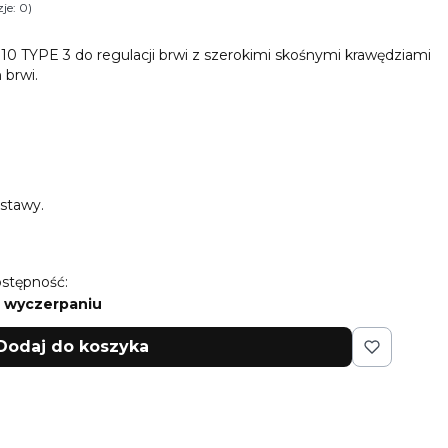
je: 0)
i Opinie
 10 TYPE 3 do regulacji brwi z szerokimi skośnymi krawędziami
 brwi.
stawy.
stępność:
 wyczerpaniu
Dodaj do koszyka