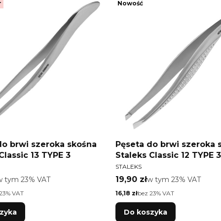
r
Nowość
do brwi szeroka skośna
Pęseta do brwi szeroka 
Classic 13 TYPE 3
Staleks Classic 12 TYPE 3
T
PRODUCENT
STALEKS
tto
Cena brutto
w tym %s VAT
19,90 zł
w tym %s VAT
w tym
23%
VAT
w tym
23%
VAT
Cena netto
 23% VAT
16,18 zł
bez 23% VAT
zyka
Do koszyka