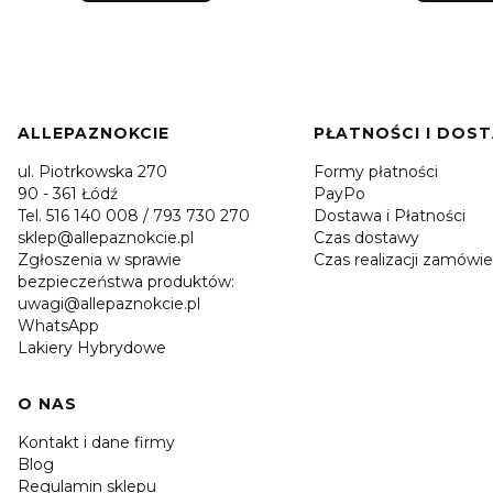
Linki w stopce
ALLEPAZNOKCIE
PŁATNOŚCI I DOS
ul. Piotrkowska 270
Formy płatności
90 - 361 Łódź
PayPo
Tel. 516 140 008 / 793 730 270
Dostawa i Płatności
sklep@allepaznokcie.pl
Czas dostawy
Zgłoszenia w sprawie
Czas realizacji zamówie
bezpieczeństwa produktów:
uwagi@allepaznokcie.pl
WhatsApp
Lakiery Hybrydowe
O NAS
Kontakt i dane firmy
Blog
Regulamin sklepu