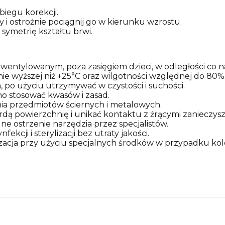
biegu korekcji.
y i ostrożnie pociągnij go w kierunku wzrostu.
symetrię kształtu brwi.
entylowanym, poza zasięgiem dzieci, w odległości co n
 nie wyższej niż +25°C oraz wilgotności względnej do 80%
po użyciu utrzymywać w czystości i suchości.
olno stosować kwasów i zasad.
nia przedmiotów ściernych i metalowych.
ą powierzchnię i unikać kontaktu z żrącymi zanieczysz
ne ostrzenie narzędzia przez specjalistów.
kcji i sterylizacji bez utraty jakości.
izacja przy użyciu specjalnych środków w przypadku kol