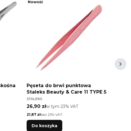
Nowość
Bestse
Nowoś
skośna
Pęseta do brwi punktowa
Pęset
Staleks Beauty & Care 11 TYPE 5
Stale
PRODUCENT
PRODU
STALEKS
STALEK
Cena brutto
Cena 
26,90 zł
w tym %s VAT
26,90 
w tym
23%
VAT
Cena netto
Cena net
21,87 zł
bez 23% VAT
21,87 zł
Do koszyka
Do 