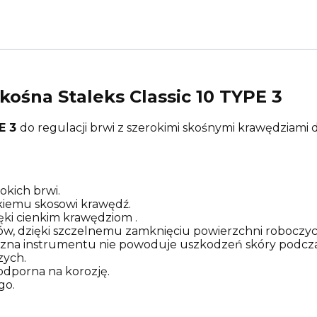
kośna Staleks Classic 10 TYPE 3
PE 3
do regulacji brwi z szerokimi skośnymi krawędziami 
okich brwi.
kiemu skosowi krawędź.
ki cienkim krawędziom .
ów, dzięki szczelnemu zamknięciu powierzchni roboczyc
na instrumentu nie powoduje uszkodzeń skóry podczas
zych.
 odporna na korozję.
go.