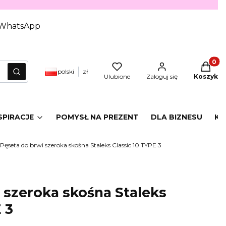
WhatsApp
Produkt
polski
zł
yczyść
Szukaj
Ulubione
Zaloguj się
Koszyk
SPIRACJE
POMYSŁ NA PREZENT
DLA BIZNESU
KA
Pęseta do brwi szeroka skośna Staleks Classic 10 TYPE 3
 szeroka skośna Staleks
 3