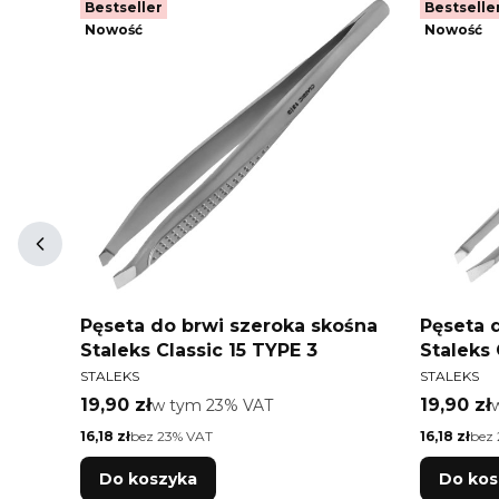
Bestseller
Bestselle
Nowość
Nowość
osta
Pęseta do brwi szeroka skośna
Pęseta 
Staleks Classic 15 TYPE 3
Staleks 
PRODUCENT
PRODUCEN
STALEKS
STALEKS
Cena brutto
Cena bru
19,90 zł
w tym %s VAT
19,90 zł
w tym
23%
VAT
Cena netto
Cena netto
16,18 zł
bez 23% VAT
16,18 zł
bez
Do koszyka
Do kos