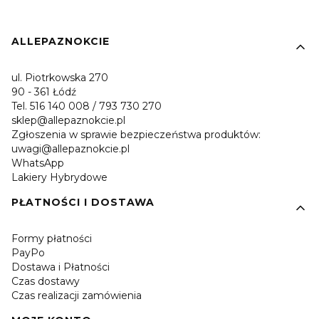
Linki w stopce
ALLEPAZNOKCIE
ul. Piotrkowska 270
90 - 361 Łódź
Tel. 516 140 008 / 793 730 270
sklep@allepaznokcie.pl
Zgłoszenia w sprawie bezpieczeństwa produktów:
uwagi@allepaznokcie.pl
WhatsApp
Lakiery Hybrydowe
PŁATNOŚCI I DOSTAWA
Formy płatności
PayPo
Dostawa i Płatności
Czas dostawy
Czas realizacji zamówienia