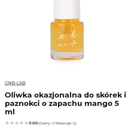
GNB-LAB
Oliwka okazjonalna do skórek i
paznokci o zapachu mango 5
ml
0.00
(Oceny: 0 Recenzje: 0)
Przejdź do sekcji Opinie