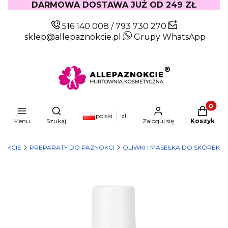
DARMOWA DOSTAWA JUŻ OD 249 ZŁ
516 140 008
/
793 730 270
sklep@allepaznokcie.pl
Grupy WhatsApp
Produkty
Otwórz wyszukiwarkę
polski
zł
Menu
Szukaj
Zaloguj się
Koszyk
NOKCIE
PREPARATY DO PAZNOKCI
OLIWKI I MASEŁKA DO SKÓREK