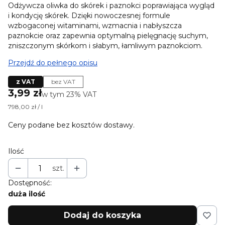
Odżywcza oliwka do skórek i paznokci poprawiająca wygląd
i kondycję skórek. Dzięki nowoczesnej formule
wzbogaconej witaminami, wzmacnia i nabłyszcza
paznokcie oraz zapewnia optymalną pielęgnację suchym,
zniszczonym skórkom i słabym, łamliwym paznokciom.
Przejdź do pełnego opisu
z VAT
bez VAT
Cena
3,99 zł
w tym 23% VAT
w tym
23%
VAT
798,00 zł / l
Ceny podane bez kosztów dostawy.
Ilość
szt.
Dostępność:
duża ilość
Dodaj do koszyka