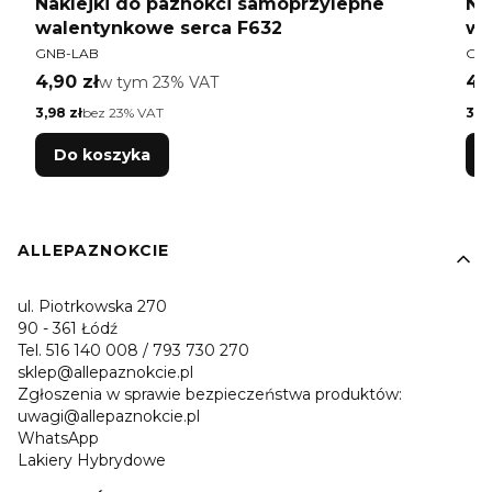
Naklejki do paznokci samoprzylepne
Na
walentynkowe serca F632
wa
PRODUCENT
PR
GNB-LAB
GN
Cena brutto
Ce
4,90 zł
w tym %s VAT
4,
w tym
23%
VAT
Cena netto
Cen
3,98 zł
bez 23% VAT
3,9
Do koszyka
Linki w stopce
ALLEPAZNOKCIE
ul. Piotrkowska 270
90 - 361 Łódź
Tel. 516 140 008 / 793 730 270
sklep@allepaznokcie.pl
Zgłoszenia w sprawie bezpieczeństwa produktów:
uwagi@allepaznokcie.pl
WhatsApp
Lakiery Hybrydowe