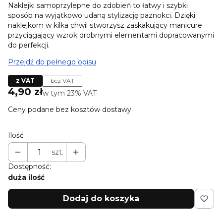
Naklejki samoprzylepne do zdobień to łatwy i szybki
sposób na wyjątkowo udaną stylizację paznokci. Dzięki
naklejkom w kilka chwil stworzysz zaskakujący manicure
przyciągający wzrok drobnymi elementami dopracowanymi
do perfekcji.
Przejdź do pełnego opisu
z VAT
bez VAT
Cena
4,90 zł
w tym 23% VAT
w tym
23%
VAT
Ceny podane bez kosztów dostawy.
Ilość
szt.
Dostępność:
duża ilość
Dodaj do koszyka