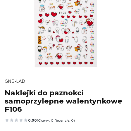
GNB-LAB
Naklejki do paznokci
samoprzylepne walentynkowe
F106
0.00
(Oceny: 0 Recenzje: 0)
Przejdź do sekcji Opinie